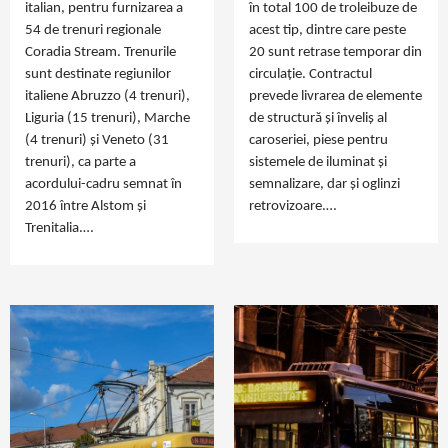
italian, pentru furnizarea a
în total 100 de troleibuze de
54 de trenuri regionale
acest tip, dintre care peste
Coradia Stream. Trenurile
20 sunt retrase temporar din
sunt destinate regiunilor
circulație. Contractul
italiene Abruzzo (4 trenuri),
prevede livrarea de elemente
Liguria (15 trenuri), Marche
de structură și înveliș al
(4 trenuri) și Veneto (31
caroseriei, piese pentru
trenuri), ca parte a
sistemele de iluminat și
acordului-cadru semnat în
semnalizare, dar și oglinzi
2016 între Alstom și
retrovizoare.…
Trenitalia.…