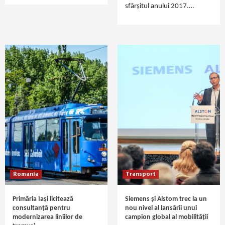
sfârșitul anului 2017.…
Romania
Transport
Primăria Iași licitează
Siemens și Alstom trec la un
consultanță pentru
nou nivel al lansării unui
modernizarea liniilor de
campion global al mobilității