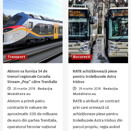
Transport
Bucuresti
Alstom va furniza 54 de
RATB achiziționează piese
trenuri regionale Coradia
pentru troleibuzele Astra
Stream „Pop” către Trenitalia
Irisbus
29 martie 2018
Redacția
29 martie 2018
Redacția
Mobilitate.eu
Mobilitate.eu
Alstom a primit patru
RATB a atribuit un contract
contracte în valoare de
prin care urmează să
aproximativ 330 de milioane
achiziționeze piese pentru
de euro din partea Trenitalia,
troleibuzele Astra Irisbus din
operatorul feroviar național
parcul propriu, regia având