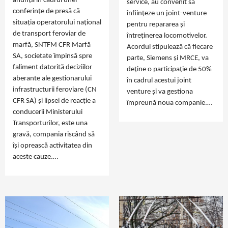
anunță în cadrul unei
service, au convenit să
conferințe de presă că
înființeze un joint-venture
situația operatorului național
pentru repararea și
de transport feroviar de
întreținerea locomotivelor.
marfă, SNTFM CFR Marfă
Acordul stipulează că fiecare
SA, societate împinsă spre
parte, Siemens și MRCE, va
faliment datorită deciziilor
deține o participație de 50%
aberante ale gestionarului
în cadrul acestui joint
infrastructurii feroviare (CN
venture și va gestiona
CFR SA) și lipsei de reacție a
împreună noua companie.…
conducerii Ministerului
Transporturilor, este una
gravă, compania riscând să
își oprească activitatea din
aceste cauze.…