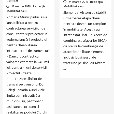
tramvai
24 martie 2018
Redacția
27 martie 2018
Redacția
Mobilitate.eu
Mobilitate.eu
Siemens și Alstom au stabilit
Primăria Municipiului Iași a
următoarea etapă cheie
lansat licitația pentru
pentru a deveni un campion
contractarea serviciilor de
în mobilitate. Aceștia au
consultanță și proiectare în
intrat astăzi într-un Acord de
vederea lansării proiectului
combinare a afacerilor (BCA)
pentru “Reabilitarea
cu privire la combinația de
infrastructurii de tramvai Iasi
afaceri mobilitate Siemens,
– Dancu”, contract cu
inclusiv businessul de
valoarea estimată la 240 mii
tracțiune pe șine, cu Alstom.
lei, pentru 4 luni de servicii.
…
Proiectul vizează
modernizarea liniilor de
tramvai pe tronsonul Doi
Băieți – strada Aurel Vlaicu –
limita administrativă a
municipiului, pe tronsonul
Iași-Dancu, precum și
reabilitarea podului Ciurchi