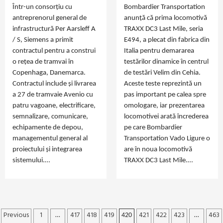
Într-un consorțiu cu
Bombardier Transportation
antreprenorul general de
anunță că prima locomotivă
infrastructură Per Aarsleff A
TRAXX DC3 Last Mile, seria
/ S, Siemens a primit
E494, a plecat din fabrica din
contractul pentru a construi
Italia pentru demararea
o rețea de tramvai în
testărilor dinamice în centrul
Copenhaga, Danemarca.
de testări Velim din Cehia.
Contractul include și livrarea
Aceste teste reprezintă un
a 27 de tramvaie Avenio cu
pas important pe calea spre
patru vagoane, electrificare,
omologare, iar prezentarea
semnalizare, comunicare,
locomotivei arată încrederea
echipamente de depou,
pe care Bombardier
managementul general al
Transportation Vado Ligure o
proiectului și integrarea
are în noua locomotivă
sistemului.…
TRAXX DC3 Last Mile.…
Previous
1
417
418
419
421
422
423
463
Paginație
…
420
…