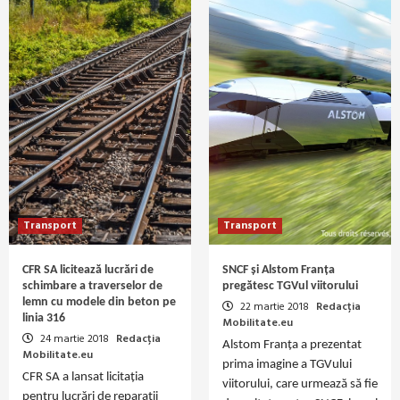
Transport
Transport
CFR SA licitează lucrări de
SNCF și Alstom Franța
schimbare a traverselor de
pregătesc TGVul viitorului
lemn cu modele din beton pe
22 martie 2018
Redacția
linia 316
Mobilitate.eu
24 martie 2018
Redacția
Alstom Franța a prezentat
Mobilitate.eu
prima imagine a TGVului
CFR SA a lansat licitația
viitorului, care urmează să fie
pentru lucrări de reparații