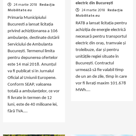
electric din București
24 martie 2018
Redacția
Mobilitate.eu
24 martie 2018
Redacția
Mobilitate.eu
Primaria Municipiului
RATB a lansat licitația pentru
Bucuresti a lansat licitația
achiziția de energie electrică
privind achiziționarea a 106
necesară pentru transportul
ambulanțe, destinate dotării
electric din oraș, tramvaie și
Serviciului de Ambulanta
troleibuze, dar și pentru
București. Termenul limita
unitățile regiei situate în
pentru depunerea ofertelor
București. Contractul
este 14 mai 2018. Anunțul
urmează să fie valabil timp
va fi publicat si in Jurnalul
de un an de zile, timp în care
Oficial al Uniunii Europene.
vor fi livrați maxim 101.678
Conform SEAP, valoarea
MWh.…
totală a ambulanțelor, ce vor
fi livrate în termen de 12
luni, este de 40 milioane lei,
fără TVA.…