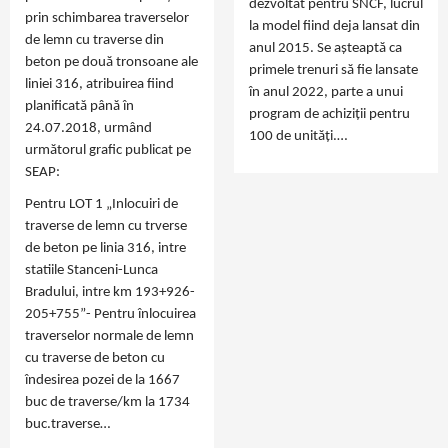
dezvoltat pentru SNCF, lucrul
prin schimbarea traverselor
la model fiind deja lansat din
de lemn cu traverse din
anul 2015. Se așteaptă ca
beton pe două tronsoane ale
primele trenuri să fie lansate
liniei 316, atribuirea fiind
în anul 2022, parte a unui
planificată până în
program de achiziții pentru
24.07.2018, urmând
100 de unități.…
următorul grafic publicat pe
SEAP:
Pentru LOT 1 „Inlocuiri de
traverse de lemn cu trverse
de beton pe linia 316, intre
statiile Stanceni-Lunca
Bradului, intre km 193+926-
205+755”- Pentru înlocuirea
traverselor normale de lemn
cu traverse de beton cu
îndesirea pozei de la 1667
buc de traverse/km la 1734
buc.traverse…