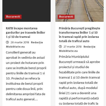
Bucuresti
Bucuresti
RATB începe montarea
Primăria București pregătește
gardurilor pe traseele liniilor
transformarea liniilor 1 și 10
1 și 10 de tramvai
în tramvai rapid prin izolarea
totală de traficul auto
28 martie 2018
Redacția
Mobilitate.eu
27 martie 2018
Redacția
Mobilitate.eu
Consilierii generali au
Primăria Municipiului
aprobat in sedinta de astazi
București urmează să aprobe
un proiect de hotarare prin
proiectul și studiul de
care se instituie benzi proprii
fezabilitate prin care liniile de
pentru liniile de tramvai 1 si
tramvai 1 și 10 devin tramvai
10. Proiectul se refera la
rapid prin izolarea totală de
instituirea de benzi proprii
traficul auto, după modelul
pentru cele doua linii, prin
liniei 21 care a devenit una
delimitarea amprizei fata de
rapidă și performantă odată
traficul auto general.…
cu izolarea totală de trafic la