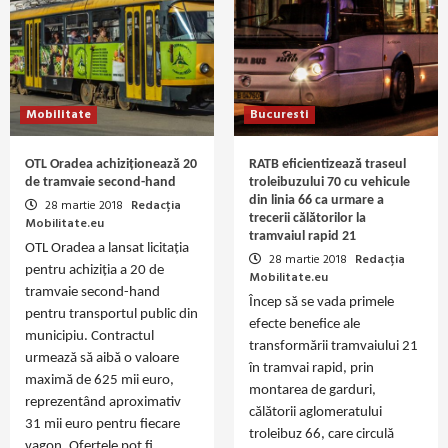
Mobilitate
Bucuresti
OTL Oradea achiziționează 20
RATB eficientizează traseul
de tramvaie second-hand
troleibuzului 70 cu vehicule
din linia 66 ca urmare a
28 martie 2018
Redacția
trecerii călătorilor la
Mobilitate.eu
tramvaiul rapid 21
OTL Oradea a lansat licitația
28 martie 2018
Redacția
pentru achiziția a 20 de
Mobilitate.eu
tramvaie second-hand
Încep să se vada primele
pentru transportul public din
efecte benefice ale
municipiu. Contractul
transformării tramvaiului 21
urmează să aibă o valoare
în tramvai rapid, prin
maximă de 625 mii euro,
montarea de garduri,
reprezentând aproximativ
călătorii aglomeratului
31 mii euro pentru fiecare
troleibuz 66, care circulă
vagon. Ofertele pot fi