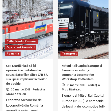
Caile Ferate Romane
Operatori feroviari
Romania
Transport
CFR Marfă riscă să își
Mitsui Rail Capital Europe și
oprească activitatea din
Siemens au înființat
cauza datoriilor către CFR SA
compania Locomotive
și a lipsei implicării factorilor
Workshop Rotterdam
de decizie
29 martie 2018
Redacția
30 martie 2018
Redacția
Mobilitate.eu
Mobilitate.eu
Siemens și Mitsui Rail Capital
Federatia Mecancilor de
Europe (MRCE), o companie
Locomotivă din România
de leasing de locomotive full-