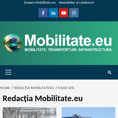
Skip
Despre Mobilitate.eu
Newsletter și colaborari
to
content
Facebook
Linkedin
Youtube
Instagram
Primary
Menu
HOME
REDACȚIA MOBILITATE.EU
PAGE 420
Redacția Mobilitate.eu