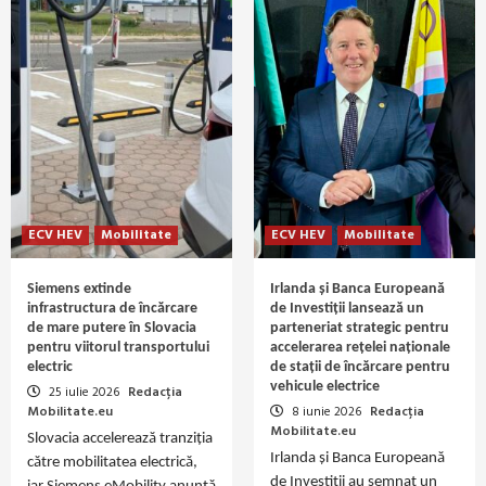
ECV HEV
Mobilitate
ECV HEV
Mobilitate
Siemens extinde
Irlanda și Banca Europeană
infrastructura de încărcare
de Investiții lansează un
de mare putere în Slovacia
parteneriat strategic pentru
pentru viitorul transportului
accelerarea rețelei naționale
electric
de stații de încărcare pentru
vehicule electrice
25 iulie 2026
Redacția
Mobilitate.eu
8 iunie 2026
Redacția
Mobilitate.eu
Slovacia accelerează tranziția
Irlanda și Banca Europeană
către mobilitatea electrică,
de Investiții au semnat un