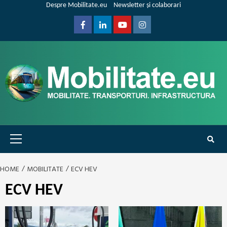
Skip
Despre Mobilitate.eu
Newsletter și colaborari
to
content
Facebook
Linkedin
Youtube
Instagram
Primary
Menu
HOME
MOBILITATE
ECV HEV
ECV HEV