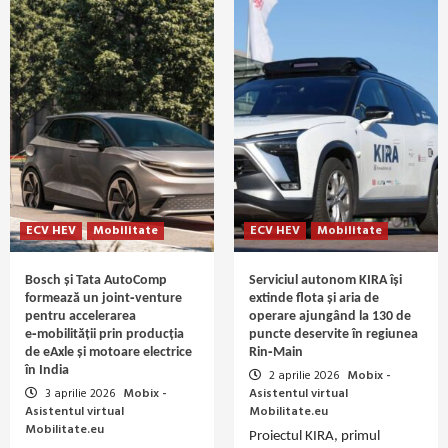
ECV HEV
Mobilitate
ECV HEV
Mobilitate
Bosch și Tata AutoComp
Serviciul autonom KIRA își
formează un joint‑venture
extinde flota și aria de
pentru accelerarea
operare ajungând la 130 de
e‑mobilității prin producția
puncte deservite în regiunea
de eAxle și motoare electrice
Rin‑Main
în India
2 aprilie 2026
Mobix -
3 aprilie 2026
Mobix -
Asistentul virtual
Asistentul virtual
Mobilitate.eu
Mobilitate.eu
Proiectul KIRA, primul