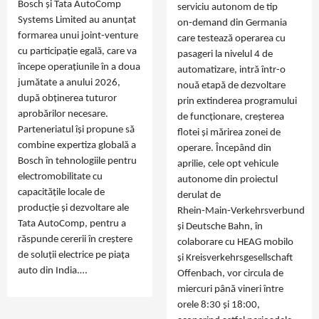
Bosch și Tata AutoComp
serviciu autonom de tip
Systems Limited au anunțat
on‑demand din Germania
formarea unui joint‑venture
care testează operarea cu
cu participație egală, care va
pasageri la nivelul 4 de
începe operațiunile în a doua
automatizare, intră într-o
jumătate a anului 2026,
nouă etapă de dezvoltare
după obținerea tuturor
prin extinderea programului
aprobărilor necesare.
de funcționare, creșterea
Parteneriatul își propune să
flotei și mărirea zonei de
combine expertiza globală a
operare. Începând din
Bosch în tehnologiile pentru
aprilie, cele opt vehicule
electromobilitate cu
autonome din proiectul
capacitățile locale de
derulat de
producție și dezvoltare ale
Rhein‑Main‑Verkehrsverbund
Tata AutoComp, pentru a
și Deutsche Bahn, în
răspunde cererii în creștere
colaborare cu HEAG mobilo
de soluții electrice pe piața
și Kreisverkehrsgesellschaft
auto din India.…
Offenbach, vor circula de
miercuri până vineri între
orele 8:30 și 18:00,