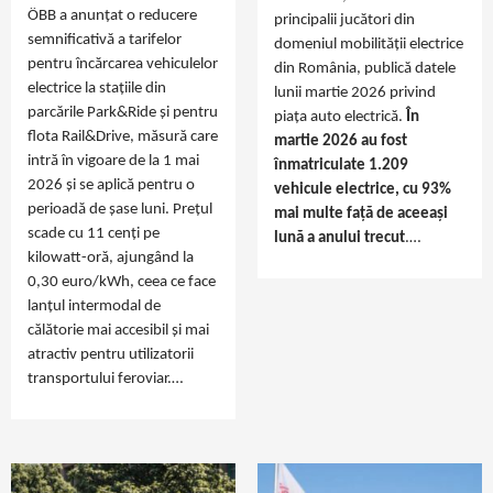
ÖBB a anunțat o reducere
principalii jucători din
semnificativă a tarifelor
domeniul mobilității electrice
pentru încărcarea vehiculelor
din România, publică datele
electrice la stațiile din
lunii martie 2026 privind
parcările Park&Ride și pentru
piața auto electrică.
În
flota Rail&Drive, măsură care
martie 2026 au fost
intră în vigoare de la 1 mai
înmatriculate 1.209
2026 și se aplică pentru o
vehicule electrice, cu 93%
perioadă de șase luni. Prețul
mai multe față de aceeaşi
scade cu 11 cenți pe
lună a anului trecut
.…
kilowatt-oră, ajungând la
0,30 euro/kWh, ceea ce face
lanțul intermodal de
călătorie mai accesibil și mai
atractiv pentru utilizatorii
transportului feroviar.…