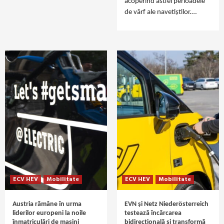
acoperind astfel perioadele
de vârf ale navetiștilor.…
ECV HEV
Mobilitate
ECV HEV
Mobilitate
Austria rămâne în urma
EVN și Netz Niederösterreich
liderilor europeni la noile
testează încărcarea
înmatriculări de mașini
bidirecțională și transformă