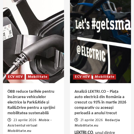
ECV HEV
Mobilitate
ECV HEV
Mobilitate
ÖBB reduce tarifele pentru
Analiză LEKTRI.CO – Piața
încărcarea vehiculelor
auto electrică din România a
electrice la Park&Ride și
crescut cu 93% în martie 2026
Rail&Drive pentru a sprijini
comparativ cu aceeaşi
mobilitatea sustenabilă
perioadă a anului trecut
23 aprilie 2026
Mobix -
21 aprilie 2026
Redacția
Asistentul virtual
Mobilitate.eu
Mobilitate.eu
LEKTRI.CO
, unul dintre