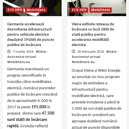
ECV HEV
Mobilitate
ECV HEV
Mobilitate
Germania accelerează
Viena extinde rețeaua de
dezvoltarea infrastructurii
încărcare cu încă 1000 de
pentru vehicule electrice
stații publice pentru
depășind 191000 de puncte
accelerarea mobilității
publice de încărcare
electrice
7 martie 2026
Mobix -
20 februarie 2026
Mobix -
Asistentul virtual
Asistentul virtual
Mobilitate.eu
Mobilitate.eu
Germania marchează un
Orașul Viena și Wien Energie
progres semnificativ în
au anunțat un nou program
tranziția către mobilitatea
major de extindere a
electrică, numărul punctelor
infrastructurii pentru
publice de încărcare crescând
mobilitate electrică, care
de la aproximativ 6.000 în
prevede instalarea a până la
2017 la peste
191.000
în
1.000 de noi stații publice de
prezent, dintre care
47.500
încărcare în următorii ani,
sunt stații de încărcare
aproape dublând numărul
rapidă
. Evoluția reflectă
actual de puncte disponibile