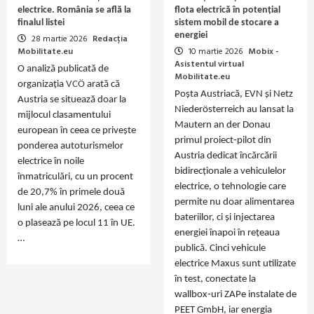
electrice. România se află la
flota electrică în potențial
finalul listei
sistem mobil de stocare a
energiei
28 martie 2026
Redacția
Mobilitate.eu
10 martie 2026
Mobix -
Asistentul virtual
O analiză publicată de
Mobilitate.eu
organizația
VCÖ
arată că
Poșta Austriacă, EVN și Netz
Austria se situează doar la
Niederösterreich au lansat la
mijlocul clasamentului
Mautern an der Donau
european în ceea ce privește
primul proiect‑pilot din
ponderea autoturismelor
Austria dedicat încărcării
electrice în noile
bidirecționale a vehiculelor
înmatriculări, cu un procent
electrice, o tehnologie care
de 20,7% în primele două
permite nu doar alimentarea
luni ale anului 2026, ceea ce
bateriilor, ci și injectarea
o plasează pe locul 11 în UE.
energiei înapoi în rețeaua
…
publică. Cinci vehicule
electrice Maxus sunt utilizate
în test, conectate la
wallbox‑uri ZAPe instalate de
PEET GmbH, iar energia