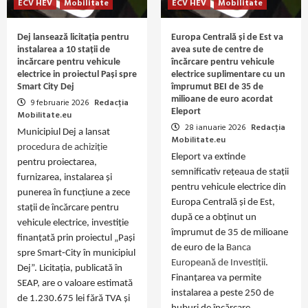
ECV HEV
Mobilitate
ECV HEV
Mobilitate
Dej lansează licitația pentru
Europa Centrală și de Est va
instalarea a 10 stații de
avea sute de centre de
incărcare pentru vehicule
încărcare pentru vehicule
electrice in proiectul Pași spre
electrice suplimentare cu un
Smart City Dej
împrumut BEI de 35 de
milioane de euro acordat
9 februarie 2026
Redacția
Eleport
Mobilitate.eu
28 ianuarie 2026
Redacția
Municipiul Dej a lansat
Mobilitate.eu
procedura de achiziție
Eleport va extinde
pentru proiectarea,
semnificativ rețeaua de stații
furnizarea, instalarea și
pentru vehicule electrice din
punerea în funcțiune a zece
Europa Centrală și de Est,
stații de încărcare pentru
după ce a obținut un
vehicule electrice, investiție
împrumut de 35 de milioane
finanțată prin proiectul „Pași
de euro de la
Banca
spre Smart‑City în municipiul
Europeană de Investiții
.
Dej”. Licitația, publicată în
Finanțarea va permite
SEAP, are o valoare estimată
instalarea a peste 250 de
de 1.230.675 lei fără TVA și