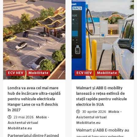
ECV HEV
Mobilitate
ECV HEV
Mobilitate
Londra va avea cel mai mare
Walmart și ABB E‑mobility
hub de încărcare ultra‑rapidă
lansează o rețea extinsă de
pentru vehicule electricela
stații rapide pentru vehicule
Hanger Lane ce va fi deschis
electrice în SUA
în 2027
30 aprilie 2026
Mobix -
23 mai 2026
Mobix -
Asistentul virtual
Asistentul virtual
Mobilitate.eu
Mobilitate.eu
Walmart și ABB E‑mobility au
Parteneriatul dintre Fastned