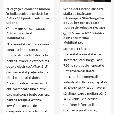
ZF câștigă o comandă majoră
Schneider Electric lansează
în India pentru axe electrice
stația de încărcare
AxTrax 2 LF pentru autobuze
ultra‑rapidă StarCharge Fast
urbane
de 720 kW pentru toate
tipurile de vehicule electrice
16 februarie 2026
Mobix -
Asistentul virtual
12 februarie 2026
Mobix -
Mobilitate.eu
Asistentul virtual
Mobilitate.eu
ZF a anunțat semnarea unui
Schneider Electric a
contract important cu un
prezentat noua stație de
producător de top din India
încărcare StarCharge Fast
pentru livrarea a câtorva mii
720, o soluție de generație
de axe electrice AxTrax 2 LF,
următoare destinată
destinate atât pieței interne,
operatorilor comerciali,
cât și exportului global.
industriali și flotelor, capabilă
Acordul, întins pe mai mulți
să livreze până la 720 kW și
ani, marchează una dintre
să alimenteze simultan până
cele mai consistente comenzi
la 12 vehicule electrice.
pentru soluția electrică
Conform informațiilor
low‑floor lansată de
oferite de producător,
companie, consolidând rolul