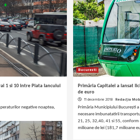
Bucuresti
i 1 si 10 intre Piata Iancului
Primăria Capitalei a lansat l
de euro
11 decembrie 2018
Redacția Mobi
eraturilor negative noaptea,
Primăria Municipiului București a
necesare imbunatatirii transportul
21, 25, 32,40, 41 si 55, conform d
milioane de lei (181,7 milioane 