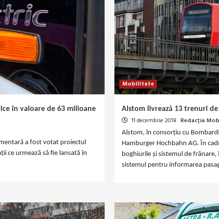
Mobilitate
rice în valoare de 63 milioane
Alstom livrează 13 trenuri 
11 decembrie 2018
Redacția Mobi
Alstom, în consorțiu cu Bombardi
mentară a fost votat proiectul
Hamburger Hochbahn AG. În cadrul
ții ce urmează să fie lansată în
boghiurile și sistemul de frânare,
sistemul pentru informarea pasage