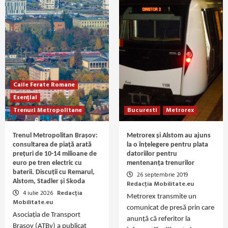
Caile Ferate Romane
Esențial
Trenuri Metropolitane
Bucuresti
Metrorex
Trenul Metropolitan Brașov:
Metrorex și Alstom au ajuns
consultarea de piață arată
la o înțelegere pentru plata
prețuri de 10-14 milioane de
datoriilor pentru
euro pe tren electric cu
mentenanța trenurilor
baterii. Discuții cu Remarul,
26 septembrie 2019
Alstom, Stadler și Skoda
Redacția Mobilitate.eu
4 iulie 2026
Redacția
Metrorex transmite un
Mobilitate.eu
comunicat de presă prin care
Asociația de Transport
anunță că referitor la
Brașov (ATBv) a publicat