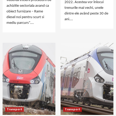
vederea initierii procedurii de
2022. Acestea vor înlocui
achizitie sectoriala avand ca
trenurile mai vechi, unele
obiect furnizare – Rame
dintre ele având peste 30 de
diesel noi pentru scurt si
ani.…
mediu parcurs”.…
Transport
Transport