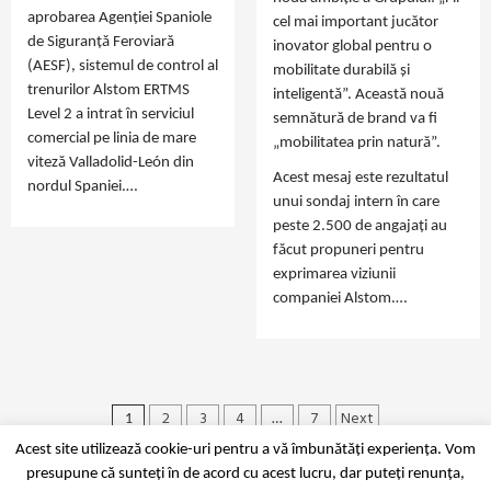
aprobarea Agenției Spaniole
cel mai important jucător
de Siguranță Feroviară
inovator global pentru o
(AESF), sistemul de control al
mobilitate durabilă și
trenurilor Alstom ERTMS
inteligentă”. Această nouă
Level 2 a intrat în serviciul
semnătură de brand va fi
comercial pe linia de mare
„mobilitatea prin natură”.
viteză Valladolid-León din
Acest mesaj este rezultatul
nordul Spaniei.…
unui sondaj intern în care
peste 2.500 de angajați au
făcut propuneri pentru
exprimarea viziunii
companiei Alstom.…
2
3
4
7
Next
Paginație
1
…
Acest site utilizează cookie-uri pentru a vă îmbunătăți experiența. Vom
articole
presupune că sunteți în de acord cu acest lucru, dar puteți renunța,