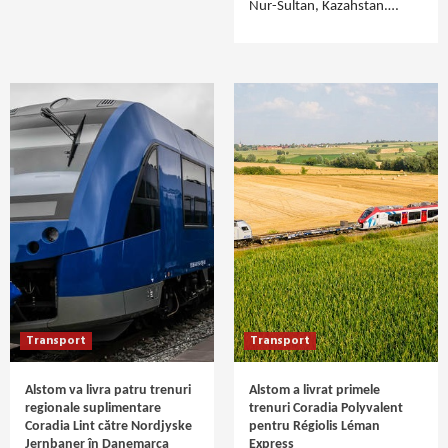
Nur-Sultan, Kazahstan.…
Transport
Transport
Alstom va livra patru trenuri
Alstom a livrat primele
regionale suplimentare
trenuri Coradia Polyvalent
Coradia Lint către Nordjyske
pentru Régiolis Léman
Jernbaner în Danemarca
Express