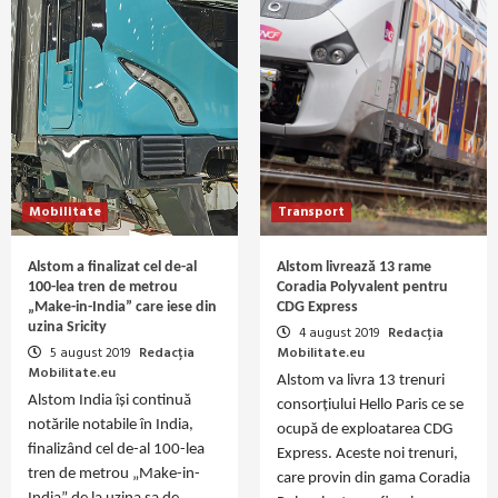
Mobilitate
Transport
Alstom a finalizat cel de-al
Alstom livrează 13 rame
100-lea tren de metrou
Coradia Polyvalent pentru
„Make-in-India” care iese din
CDG Express
uzina Sricity
4 august 2019
Redacția
5 august 2019
Redacția
Mobilitate.eu
Mobilitate.eu
Alstom va livra 13 trenuri
Alstom India își continuă
consorțiului Hello Paris ce se
notările notabile în India,
ocupă de exploatarea CDG
finalizând cel de-al 100-lea
Express. Aceste noi trenuri,
tren de metrou „Make-in-
care provin din gama Coradia