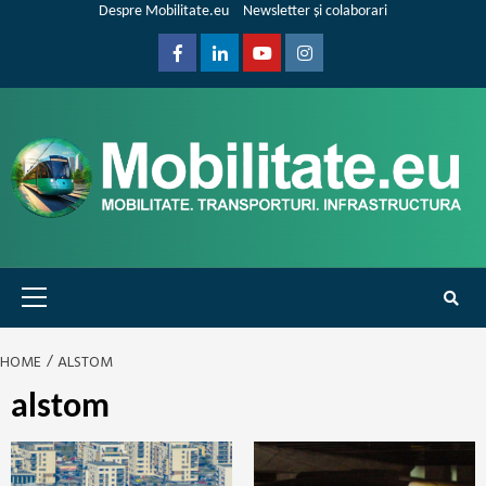
Skip
Despre Mobilitate.eu
Newsletter și colaborari
to
content
Facebook
Linkedin
Youtube
Instagram
Primary
Menu
HOME
ALSTOM
alstom