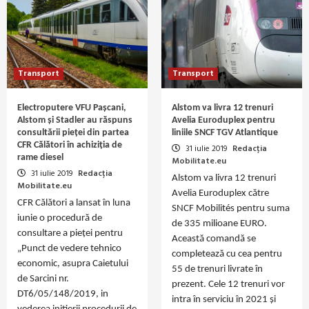
Transport
Transport
Electroputere VFU Pașcani,
Alstom va livra 12 trenuri
Alstom și Stadler au răspuns
Avelia Euroduplex pentru
consultării pieței din partea
liniile SNCF TGV Atlantique
CFR Călători în achiziția de
31 iulie 2019
Redacția
rame diesel
Mobilitate.eu
31 iulie 2019
Redacția
Alstom va livra 12 trenuri
Mobilitate.eu
Avelia Euroduplex către
CFR Călători a lansat în luna
SNCF Mobilités pentru suma
iunie o procedură de
de 335 milioane EURO.
consultare a pieței pentru
Această comandă se
„Punct de vedere tehnico
completează cu cea pentru
economic, asupra Caietului
55 de trenuri livrate în
de Sarcini nr.
prezent. Cele 12 trenuri vor
DT6/05/148/2019, in
intra în serviciu în 2021 și