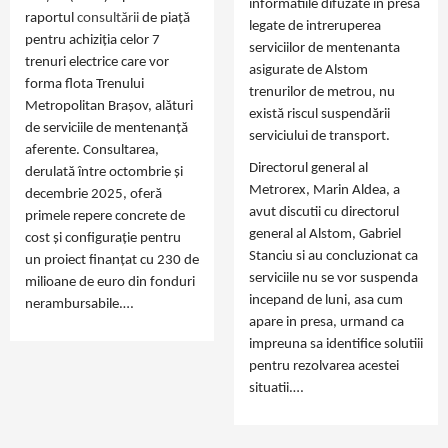
informatiile difuzate in presa
raportul
consultării
de piață
legate de intreruperea
pentru achiziția celor 7
serviciilor de mentenanta
trenuri electrice care vor
asigurate de Alstom
forma flota Trenului
trenurilor de metrou, nu
Metropolitan Brașov, alături
există riscul suspendării
de serviciile de mentenanță
serviciului de transport.
aferente. Consultarea,
Directorul general al
derulată între octombrie și
Metrorex, Marin Aldea, a
decembrie 2025, oferă
avut discutii cu directorul
primele repere concrete de
general al Alstom, Gabriel
cost și configurație pentru
Stanciu si au concluzionat ca
un proiect finanțat cu 230 de
serviciile nu se vor suspenda
milioane de euro din fonduri
incepand de luni, asa cum
nerambursabile.…
apare in presa, urmand ca
impreuna sa identifice solutiii
pentru rezolvarea acestei
situatii.…