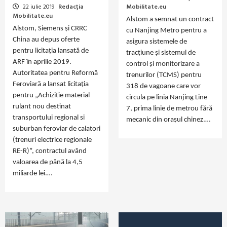
22 iulie 2019
Redacția
Mobilitate.eu
Mobilitate.eu
Alstom a semnat un contract
Alstom, Siemens și CRRC
cu Nanjing Metro pentru a
China au depus oferte
asigura sistemele de
pentru licitația lansată de
tracțiune și sistemul de
ARF în aprilie 2019.
control și monitorizare a
Autoritatea pentru Reformă
trenurilor (TCMS) pentru
Feroviară a lansat licitația
318 de vagoane care vor
pentru „Achizitie material
circula pe linia Nanjing Line
rulant nou destinat
7, prima linie de metrou fără
transportului regional si
mecanic din orașul chinez.…
suburban feroviar de calatori
(trenuri electrice regionale
RE-R)”, contractul având
valoarea de până la 4,5
miliarde lei.…