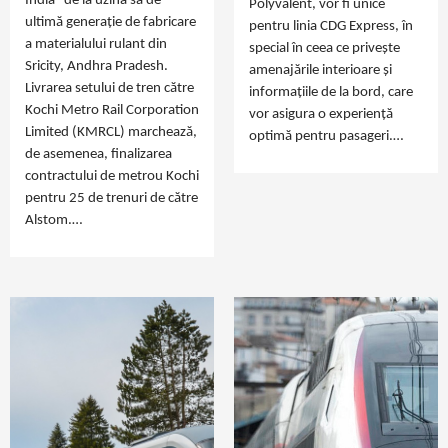
India” de la uzina sa de
Polyvalent, vor fi unice
ultimă generație de fabricare
pentru linia CDG Express, în
a materialului rulant din
special în ceea ce privește
Sricity, Andhra Pradesh.
amenajările interioare și
Livrarea setului de tren către
informațiile de la bord, care
Kochi Metro Rail Corporation
vor asigura o experiență
Limited (KMRCL) marchează,
optimă pentru pasageri.…
de asemenea, finalizarea
contractului de metrou Kochi
pentru 25 de trenuri de către
Alstom.…