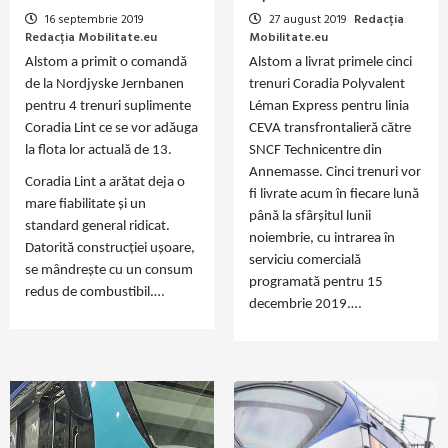
16 septembrie 2019
27 august 2019
Redacția
Redacția Mobilitate.eu
Mobilitate.eu
Alstom a primit o comandă
Alstom a livrat primele cinci
de la Nordjyske Jernbanen
trenuri Coradia Polyvalent
pentru 4 trenuri suplimente
Léman Express pentru linia
Coradia Lint ce se vor adăuga
CEVA transfrontalieră către
la flota lor actuală de 13.
SNCF Technicentre din
Annemasse. Cinci trenuri vor
Coradia Lint a arătat deja o
fi livrate acum în fiecare lună
mare fiabilitate și un
până la sfârșitul lunii
standard general ridicat.
noiembrie, cu intrarea în
Datorită construcției ușoare,
serviciu comercială
se mândrește cu un consum
programată pentru 15
redus de combustibil.…
decembrie 2019.…