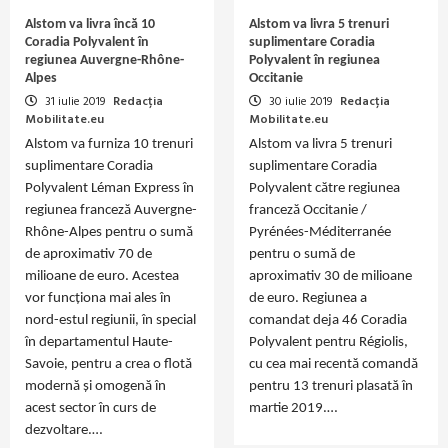
Alstom va livra încă 10
Alstom va livra 5 trenuri
Coradia Polyvalent în
suplimentare Coradia
regiunea Auvergne-Rhône-
Polyvalent în regiunea
Alpes
Occitanie
31 iulie 2019
Redacția
30 iulie 2019
Redacția
Mobilitate.eu
Mobilitate.eu
Alstom va furniza 10 trenuri
Alstom va livra 5 trenuri
suplimentare Coradia
suplimentare Coradia
Polyvalent Léman Express în
Polyvalent către regiunea
regiunea franceză Auvergne-
franceză Occitanie /
Rhône-Alpes pentru o sumă
Pyrénées-Méditerranée
de aproximativ 70 de
pentru o sumă de
milioane de euro. Acestea
aproximativ 30 de milioane
vor funcționa mai ales în
de euro. Regiunea a
nord-estul regiunii, în special
comandat deja 46 Coradia
în departamentul Haute-
Polyvalent pentru Régiolis,
Savoie, pentru a crea o flotă
cu cea mai recentă comandă
modernă și omogenă în
pentru 13 trenuri plasată în
acest sector în curs de
martie 2019.…
dezvoltare.…