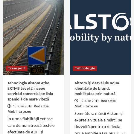
Transport
Tehnologie
Tehnologia Alstom Atlas
Alstom își dezvăluie noua
ERTMS Level 2 începe
identitate de brand:
serviciul comercial pe linia
mobilitatea prin natură
spaniolă de mare viteză
12 iulie 2019
Redacția
15 iulie 2019
Redacția
Mobilitate.eu
Mobilitate.eu
Semnătura mărcii Alstom și
În urma fiabilității extinse
expresia vizuale a mărcii se
care demonstrează testele
dezvoltă pentru a reflecta
efectuate de ADIF și
noua ambiție a Grupului: „Fii