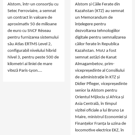
Alstom, într-un consorțiu cu
Alstom și Căile Ferate din
Setec Ferroviaire, a semnat
Kazahstan (KTZ) au semnat
un contract în valoare de
un Memorandum de
aproximativ 50 de milioane
înțelegere pentru
de euro cu SNCF Réseau
dezvoltarea tehnologiilor
pentru furnizarea sistemului
digitale pentru semnalizarea
său Atlas ERTMS Level 2,
căilor ferate în Republica
configurabil nivelului hibrid
Kazahstan. MoU a fost
Nivel 3, pentru peste 500 de
semnat astăzi de Kanat
kilometri ai liniei de mare
Almagambetov, prim-
viteză Paris-Lyon.…
vicepreședinte al Consiliului
de administrație în KTZ și
Didier Pfleger, vicepreședinte
senior la Alstom pentru
Orientul Mijlociu și Africa și
Asia Centrală, în timpul
vizitei oficiale a lui Bruno Le
Maire, ministrul Economiei și
Finanțelor Franța la uzina de
locomotive electrice EKZ, în