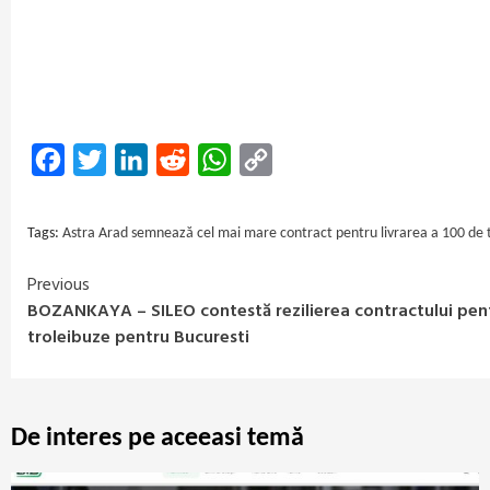
Facebook
Twitter
LinkedIn
Reddit
WhatsApp
Copy
Link
Tags:
Astra Arad semnează cel mai mare contract pentru livrarea a 100 de 
Previous
Continue
BOZANKAYA – SILEO contestă rezilierea contractului pent
Reading
troleibuze pentru Bucuresti
De interes pe aceeasi temă