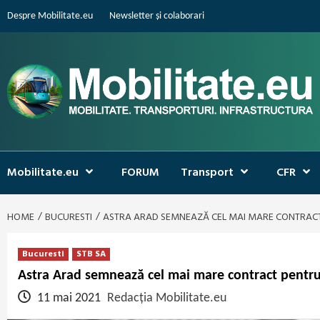
Skip
Despre Mobilitate.eu
Newsletter și colaborari
to
content
Mobilitate.eu
FORUM
Transport
CFR
HOME
BUCURESTI
ASTRA ARAD SEMNEAZĂ CEL MAI MARE CONTRACT 
Bucuresti
STB SA
Astra Arad semnează cel mai mare contract pentru 
11 mai 2021
Redacția Mobilitate.eu