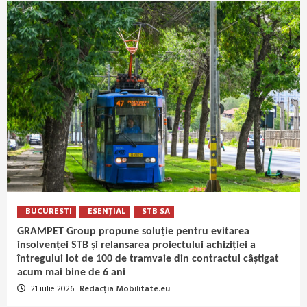
BUCURESTI
ESENȚIAL
STB SA
GRAMPET Group propune soluție pentru evitarea
insolvenței STB și relansarea proiectului achiziției a
întregului lot de 100 de tramvaie din contractul câștigat
acum mai bine de 6 ani
21 iulie 2026
Redacția Mobilitate.eu