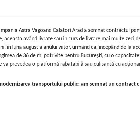
compania Astra Vagoane Calatori Arad a semnat contractul pentr
 aceasta având livrate sau in curs de livrare mai multe zeci de
, în luna august a anului viitor, urmând ca, începând de la acel
ngimea de 36 de m, potrivite pentru București, cu o capacitate
 se va prevedea o platformă rabatabilă sau culisantă cu acțion
modernizarea transportului public: am semnat un contract c