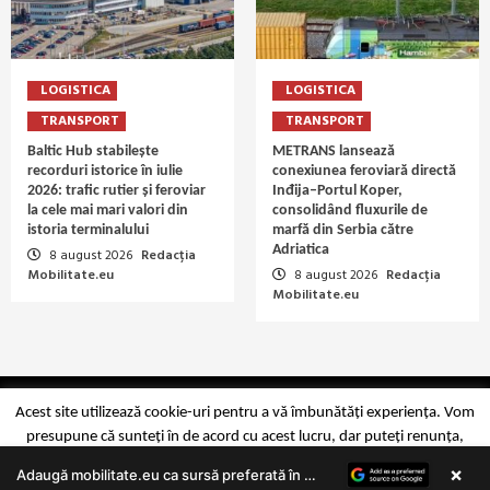
LOGISTICA
LOGISTICA
TRANSPORT
TRANSPORT
Baltic Hub stabilește
METRANS lansează
recorduri istorice în iulie
conexiunea feroviară directă
2026: trafic rutier și feroviar
Inđija–Portul Koper,
la cele mai mari valori din
consolidând fluxurile de
istoria terminalului
marfă din Serbia către
Adriatica
8 august 2026
Redacția
Mobilitate.eu
8 august 2026
Redacția
Mobilitate.eu
Copyright Mobilitate.eu © 2014-2026
Acest site utilizează cookie-uri pentru a vă îmbunătăți experiența. Vom
presupune că sunteți în de acord cu acest lucru, dar puteți renunța,
×
dacă doriți.
Mai multe detalii
Accept
Reject
Adaugă mobilitate.eu ca sursă preferată în Google