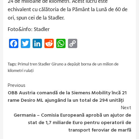
24 de milioane de kilometri. Acest lucru este
echivalent cu călătoria de la Pământ la Lună de 60 de
ori, spun cei de la Stadler.
Foto&info: Stadler
Facebook
Twitter
LinkedIn
Reddit
WhatsApp
Copy
Link
Tags:
Primul tren Stadler Giruno a depășit borna de un milion de
kilometri rulați
Previous
Continue
OBB Austria comandă de la Siemens Mobility încă 21
Reading
rame Desiro ML ajungând la un total de 294 unități
Next
Germania – Comisia Europeană aprobă un ajutor de
stat de 1,7 miliarde Euro pentru operatorii de
transport feroviar de marfă