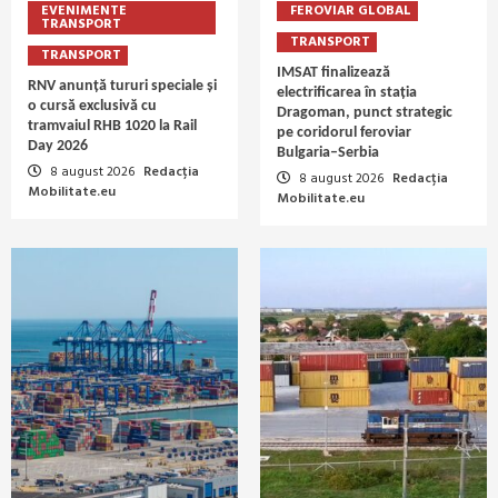
EVENIMENTE
FEROVIAR GLOBAL
TRANSPORT
TRANSPORT
TRANSPORT
IMSAT finalizează
RNV anunță tururi speciale și
electrificarea în stația
o cursă exclusivă cu
Dragoman, punct strategic
tramvaiul RHB 1020 la Rail
pe coridorul feroviar
Day 2026
Bulgaria–Serbia
8 august 2026
Redacția
8 august 2026
Redacția
Mobilitate.eu
Mobilitate.eu