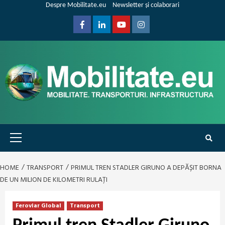
Skip
Despre Mobilitate.eu
Newsletter și colaborari
to
content
Facebook
Linkedin
Youtube
Instagram
Primary
Menu
HOME
TRANSPORT
PRIMUL TREN STADLER GIRUNO A DEPĂȘIT BORNA
DE UN MILION DE KILOMETRI RULAȚI
Feroviar Global
Transport