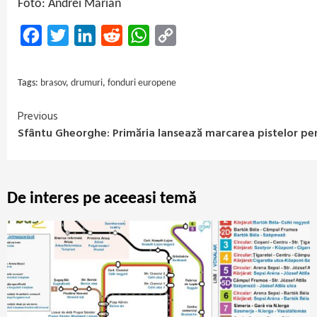
Foto: Andrei Marian
Facebook
Twitter
LinkedIn
Reddit
WhatsApp
Copy
Link
Tags:
brasov
,
drumuri
,
fonduri europene
Previous
Continue
Sfântu Gheorghe: Primăria lansează marcarea pistelor pent
Reading
De interes pe aceeasi temă