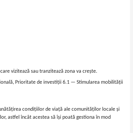
or care vizitează sau tranzitează zona va crește.
nală, Prioritate de investiții 6.1 — Stimularea mobilității
tățirea condițiilor de viață ale comunităților locale și
nilor, astfel încât acestea să își poată gestiona în mod