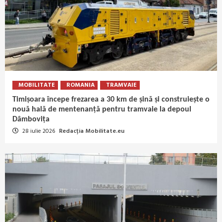
MOBILITATE
ROMANIA
TRAMVAIE
Timișoara începe frezarea a 30 km de șină și construiește o
nouă hală de mentenanță pentru tramvaie la depoul
Dâmbovița
28 iulie 2026
Redacția Mobilitate.eu