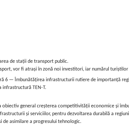
rea de stații de transport public.
port, vor fi atrași în zonă noi investitori, iar numărul turiștil
ă 6 — Îmbunătățirea infrastructurii rutiere de importanță regio
a infrastructură TEN-T.
iectiv general creșterea competitivității economice și îmbună
nfrastructurii și serviciilor, pentru dezvoltarea durabilă a regiu
 și de asimilare a progresului tehnologic.