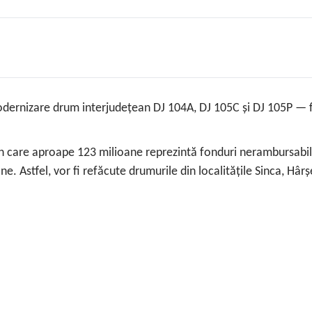
‘Modernizare drum interjudețean DJ 104A, DJ 105C și DJ 105P 
din care aproape 123 milioane reprezintă fonduri nerambursabil
ane. Astfel, vor fi refăcute drumurile din localitățile Sinca, Hâ