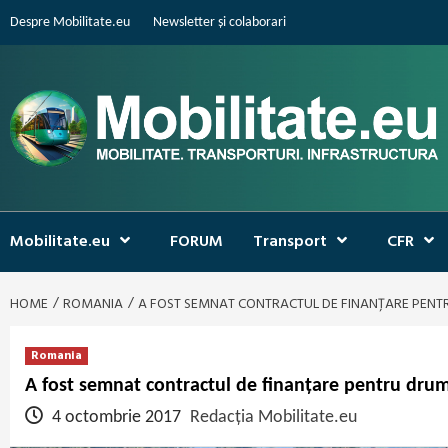
Skip
Despre Mobilitate.eu
Newsletter și colaborari
to
content
Mobilitate.eu
FORUM
Transport
CFR
HOME
ROMANIA
A FOST SEMNAT CONTRACTUL DE FINANȚARE PENT
Romania
A fost semnat contractul de finanțare pentru drum
4 octombrie 2017
Redacția Mobilitate.eu