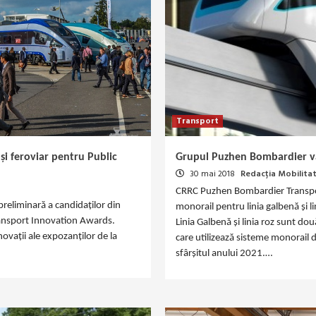
Transport
 și feroviar pentru Public
Grupul Puzhen Bombardier va
30 mai 2018
Redacția Mobilita
CRRC Puzhen Bombardier Transpor
preliminară a candidaților din
monorail pentru linia galbenă și li
Transport Innovation Awards.
Linia Galbenă și linia roz sunt do
ovații ale expozanților de la
care utilizează sisteme monorail d
sfârșitul anului 2021.…