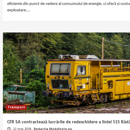
eficiente din punct de vedere al consumului de energie, ci oferă și costu
exploatare.…
Transport
CFR SA contractează lucrările de redeschidere a liniei 515 Răd
22 mai 2018
Redacția Mobilitate.eu