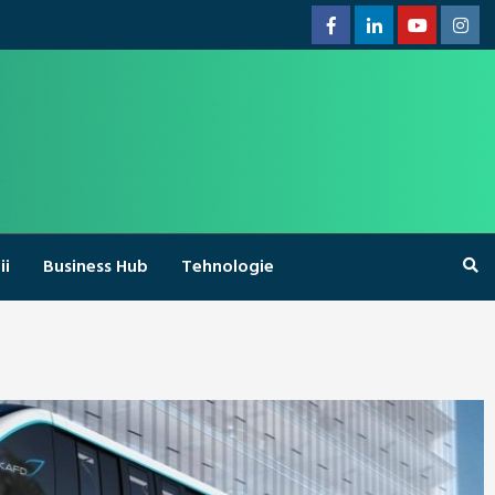
Facebook
Linkedin
Youtube
Inst
ii
Business Hub
Tehnologie