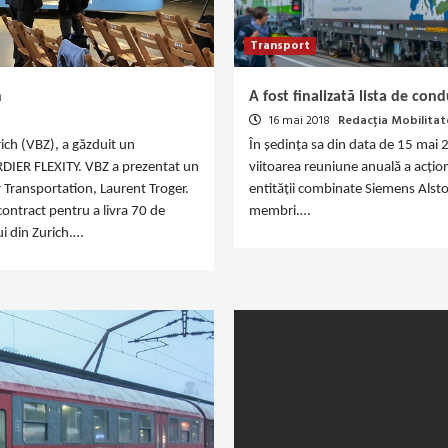
Transport
h
A fost finalizată lista de co
16 mai 2018
Redacția Mobilitat
ich (VBZ), a găzduit un
În ședința sa din data de 15 mai 
RDIER FLEXITY. VBZ a prezentat un
viitoarea reuniune anuală a acțion
Transportation, Laurent Troger.
entității combinate Siemens Alsto
ontract pentru a livra 70 de
membri.…
ui din Zurich.…