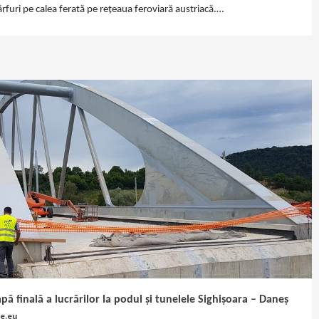
rfuri pe calea ferată pe rețeaua feroviară austriacă.…
pă finală a lucrărilor la podul și tunelele Sighișoara – Daneș
e.eu