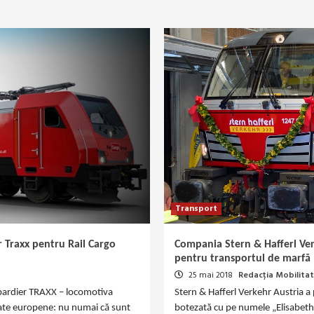
Transport
 Traxx pentru Rail Cargo
Compania Stern & Hafferl Ve
pentru transportul de marfă
25 mai 2018
Redacția Mobilitat
bardier TRAXX – locomotiva
Stern & Hafferl Verkehr Austria 
rate europene: nu numai că sunt
botezată cu pe numele „Elisabeth