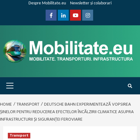
Skip
Despre Mobilitate.eu
Newsletter și colaborari
to
content
Facebook
Linkedin
Youtube
Instagram
Primary
Menu
HOME
TRANSPORT
DEUTSCHE BAHN EXPERIMENTEAZĂ VOPSIREA
ȘINELOR PENTRU REDUCEREA EFECTELOR ÎNCĂLZIRII CLIMATICE ASUPRA
INFRASTRUCTURII ȘI SIGURANȚEI FEROVIARE
Transport