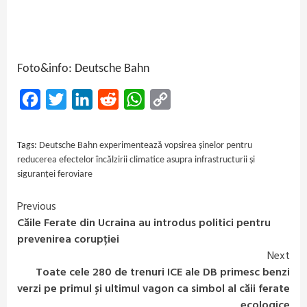
Foto&info: Deutsche Bahn
Facebook
Twitter
LinkedIn
Reddit
WhatsApp
Copy
Link
Tags:
Deutsche Bahn experimentează vopsirea șinelor pentru
reducerea efectelor încălzirii climatice asupra infrastructurii și
siguranței feroviare
Previous
Continue
Căile Ferate din Ucraina au introdus politici pentru
Reading
prevenirea corupției
Next
Toate cele 280 de trenuri ICE ale DB primesc benzi
verzi pe primul și ultimul vagon ca simbol al căii ferate
ecologice