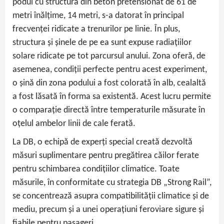
podul cu structura din beton pretensionat de 61 de
metri înălțime, 14 metri, s-a datorat în principal
frecvenței ridicate a trenurilor pe linie. În plus,
structura și șinele de pe ea sunt expuse radiațiilor
solare ridicate pe tot parcursul anului. Zona oferă, de
asemenea, condiții perfecte pentru acest experiment,
o șină din zona podului a fost colorată în alb, cealaltă
a fost lăsată în forma sa existentă. Acest lucru permite
o comparație directă între temperaturile măsurate în
oțelul ambelor linii de cale ferată.
La DB, o echipă de experți special creată dezvoltă
măsuri suplimentare pentru pregătirea căilor ferate
pentru schimbarea condițiilor climatice. Toate
măsurile, în conformitate cu strategia DB „Strong Rail”,
se concentrează asupra compatibilității climatice și de
mediu, precum și a unei operațiuni feroviare sigure și
fiabile pentru pasageri.