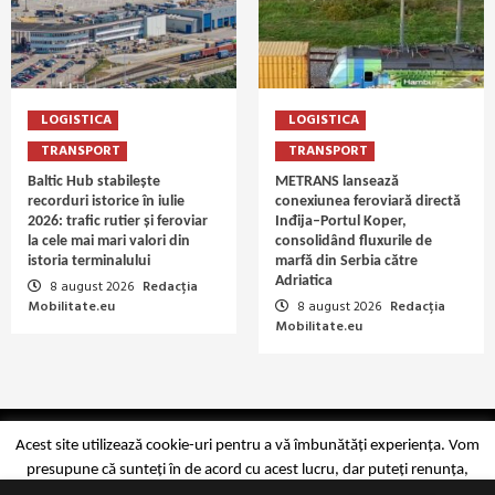
LOGISTICA
LOGISTICA
TRANSPORT
TRANSPORT
Baltic Hub stabilește
METRANS lansează
recorduri istorice în iulie
conexiunea feroviară directă
2026: trafic rutier și feroviar
Inđija–Portul Koper,
la cele mai mari valori din
consolidând fluxurile de
istoria terminalului
marfă din Serbia către
Adriatica
8 august 2026
Redacția
Mobilitate.eu
8 august 2026
Redacția
Mobilitate.eu
Copyright Mobilitate.eu © 2014-2026
Acest site utilizează cookie-uri pentru a vă îmbunătăți experiența. Vom
presupune că sunteți în de acord cu acest lucru, dar puteți renunța,