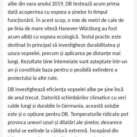
albe din vara anului 2019, DB testează acum prima
dată acoperirea cu vopsea a șinelor în timpul
funcționării. În acest scop, o mie de metri de cale de
pe linia de mare viteză Hanover-Würzburg au fost
acum albiți cu vopsea ecologică. Testul practic este
destinat în principal să investigheze durabilitatea și
uzura vopselei, precum și aplicarea pe distanțe mai
lungi. Rezultate bine întemeiate sunt așteptate într-un
an și constituie baza pentru o posibilă extindere a
proiectului la alte rute.
DB investighează eficiența vopselei albe pe șine încă
de anul trecut. Datorită schimbărilor climatice cu veri
calde lungi și durabile în Germania, această soluție
este și o opțiune pentru DB. Temperaturile ridicate pot
provoca uneori uzuri și dilatări ale șinelor, deoarece
oțelul se extinde la căldură extremă. Începând din