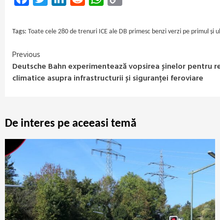
Link
Tags:
Toate cele 280 de trenuri ICE ale DB primesc benzi verzi pe primul și u
Previous
Continue
Deutsche Bahn experimentează vopsirea șinelor pentru red
Reading
climatice asupra infrastructurii și siguranței feroviare
De interes pe aceeasi temă