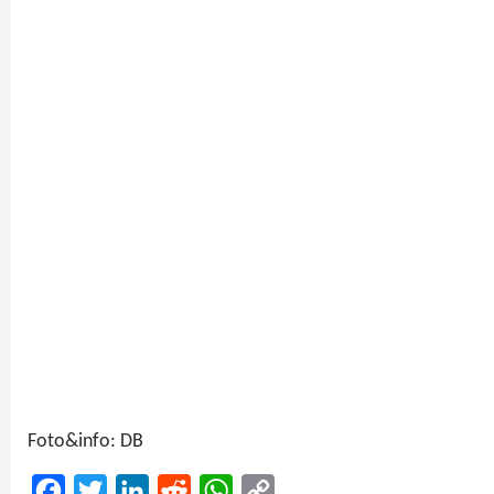
Foto&info: DB
Facebook
Twitter
LinkedIn
Reddit
WhatsApp
Copy