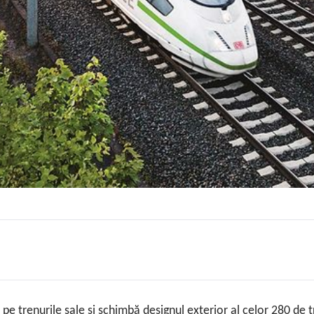
 pe trenurile sale și schimbă designul exterior al celor 280 de t