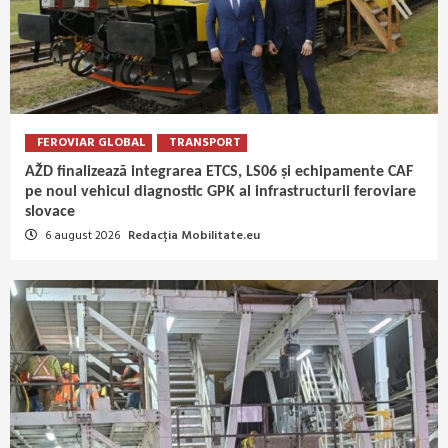
FEROVIAR GLOBAL
TRANSPORT
AŽD finalizează integrarea ETCS, LS06 și echipamente CAF
pe noul vehicul diagnostic GPK al infrastructurii feroviare
slovace
6 august 2026
Redacția Mobilitate.eu