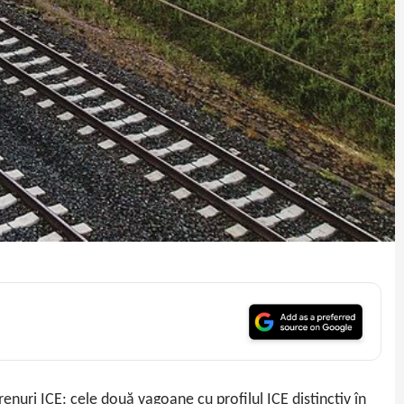
renuri ICE: cele două vagoane cu profilul ICE distinctiv în