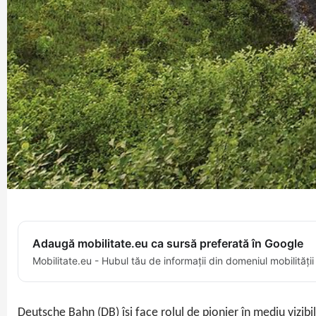
Adaugă mobilitate.eu ca sursă preferată în Google
Mobilitate.eu - Hubul tău de informații din domeniul mobilității
Deutsche Bahn (DB) își face rolul de pionier în mediu vizibil