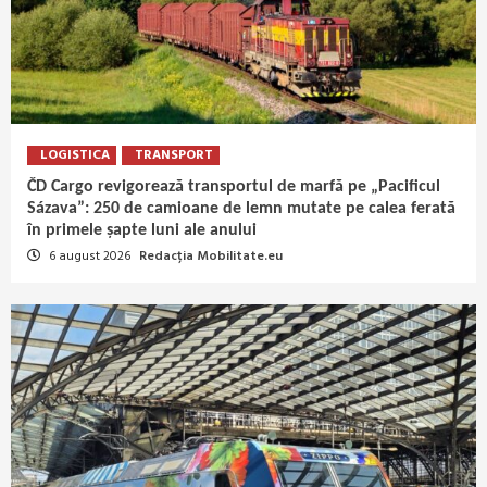
LOGISTICA
TRANSPORT
ČD Cargo revigorează transportul de marfă pe „Pacificul
Sázava”: 250 de camioane de lemn mutate pe calea ferată
în primele șapte luni ale anului
6 august 2026
Redacția Mobilitate.eu