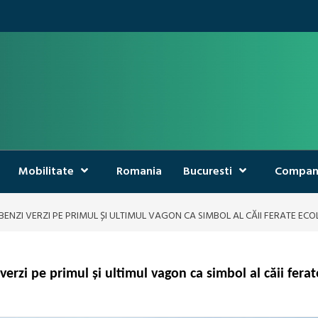
Mobilitate
Romania
Bucuresti
Compan
 BENZI VERZI PE PRIMUL ȘI ULTIMUL VAGON CA SIMBOL AL CĂII FERATE EC
verzi pe primul și ultimul vagon ca simbol al căii ferat