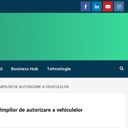
Facebook
Linkedin
Youtube
Inst
ii
Business Hub
Tehnologie
IMPILOR DE AUTORIZARE A VEHICULELOR
impilor de autorizare a vehiculelor