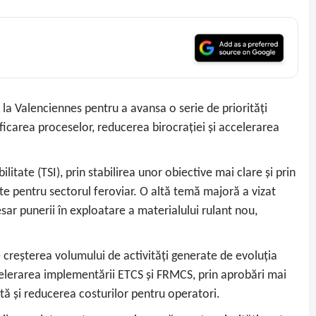
la Valenciennes pentru a avansa o serie de priorități
ficarea proceselor, reducerea birocrației și accelerarea
ilitate (TSI), prin stabilirea unor obiective mai clare și prin
ete pentru sectorul feroviar. O altă temă majoră a vizat
sar punerii în exploatare a materialului rulant nou,
e creșterea volumului de activități generate de evoluția
ccelerarea implementării ETCS și FRMCS, prin aprobări mai
tă și reducerea costurilor pentru operatori.