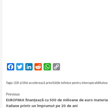
Facebook
Twitter
LinkedIn
Reddit
WhatsApp
Copy
Link
Tags:
CER și ERA accelerează prioritățile tehnice pentru interoperabilitatea
Previous
Continue
EUROFIMA finanțează cu 500 de milioane de euro material
Reading
Italiane printr-un împrumut pe 20 de ani