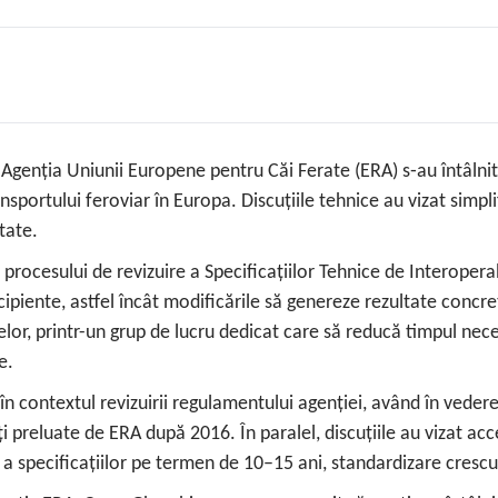
enția Uniunii Europene pentru Căi Ferate (ERA) s‑au întâlnit 
sportului feroviar în Europa. Discuțiile tehnice au vizat simpli
tate.
i procesului de revizuire a Specificațiilor Tehnice de Interoperab
cipiente, astfel încât modificările să genereze rezultate concr
lor, printr-un grup de lucru dedicat care să reducă timpul nece
e.
 în contextul revizuirii regulamentului agenției, având în veder
ți preluate de ERA după 2016. În paralel, discuțiile au vizat a
 a specificațiilor pe termen de 10–15 ani, standardizare crescu