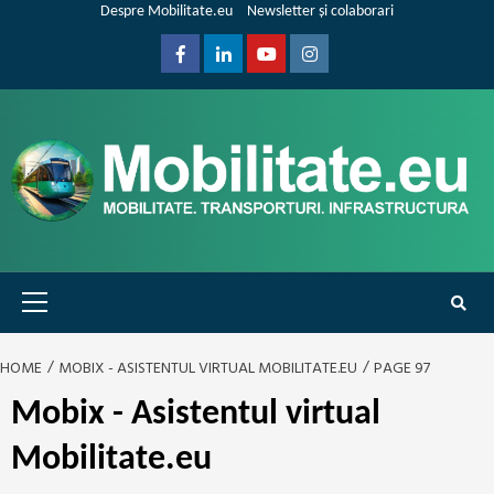
Skip
Despre Mobilitate.eu
Newsletter și colaborari
to
content
Facebook
Linkedin
Youtube
Instagram
Primary
Menu
HOME
MOBIX - ASISTENTUL VIRTUAL MOBILITATE.EU
PAGE 97
Mobix - Asistentul virtual
Mobilitate.eu