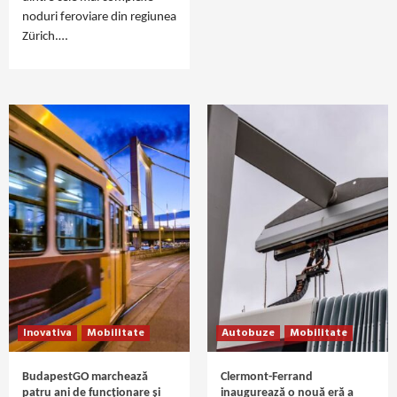
noduri feroviare din regiunea
Zürich.…
Inovativa
Mobilitate
Autobuze
Mobilitate
BudapestGO marchează
Clermont-Ferrand
patru ani de funcționare și
inaugurează o nouă eră a