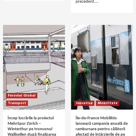
precedent.…
Feroviar Global
Transport
Inovativa
Mobilitate
Încep lucrările la proiectul
Île‑de‑France Mobilités
MehrSpur Zürich –
lansează campania anuală de
Winterthur pe tronsonul
rambursare pentru călătorii
Wallisellen după finalizarea
afectați de întârzierile de pe