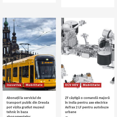
Inovativa
Mobilitate
ECV HEV
Mobilitate
Abonații la serviciul de
ZF câștigă o comandă majoră
transport public din Dresda
în India pentru axe electrice
pot vizita gratiut muzeul
AxTrax 2 LF pentru autobuze
tehnic în baza
urbane
abonamentelor