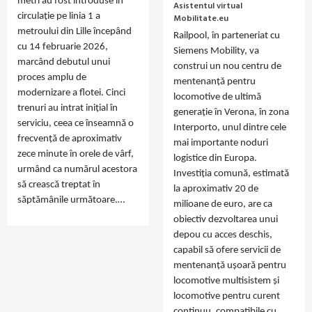
metri au fost introduse în
Asistentul virtual
circulație pe linia 1 a
Mobilitate.eu
metroului din Lille începând
Railpool, în parteneriat cu
cu 14 februarie 2026,
Siemens Mobility, va
marcând debutul unui
construi un nou centru de
proces amplu de
mentenanță pentru
modernizare a flotei. Cinci
locomotive de ultimă
trenuri au intrat inițial în
generație în Verona, în zona
serviciu, ceea ce înseamnă o
Interporto, unul dintre cele
frecvență de aproximativ
mai importante noduri
zece minute în orele de vârf,
logistice din Europa.
urmând ca numărul acestora
Investiția comună, estimată
să crească treptat în
la aproximativ 20 de
săptămânile următoare.…
milioane de euro, are ca
obiectiv dezvoltarea unui
depou cu acces deschis,
capabil să ofere servicii de
mentenanță ușoară pentru
locomotive multisistem și
locomotive pentru curent
continuu, compatibile cu