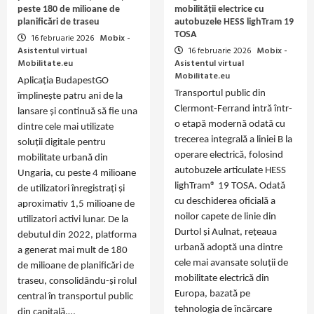
peste 180 de milioane de
mobilității electrice cu
planificări de traseu
autobuzele HESS lighTram 19
TOSA
16 februarie 2026
Mobix -
Asistentul virtual
16 februarie 2026
Mobix -
Mobilitate.eu
Asistentul virtual
Mobilitate.eu
Aplicația BudapestGO
Transportul public din
împlinește patru ani de la
Clermont-Ferrand intră într-
lansare și continuă să fie una
o etapă modernă odată cu
dintre cele mai utilizate
trecerea integrală a liniei B la
soluții digitale pentru
operare electrică, folosind
mobilitate urbană din
autobuzele articulate HESS
Ungaria, cu peste 4 milioane
lighTram® 19 TOSA. Odată
de utilizatori înregistrați și
cu deschiderea oficială a
aproximativ 1,5 milioane de
noilor capete de linie din
utilizatori activi lunar. De la
Durtol și Aulnat, rețeaua
debutul din 2022, platforma
urbană adoptă una dintre
a generat mai mult de 180
cele mai avansate soluții de
de milioane de planificări de
mobilitate electrică din
traseu, consolidându-și rolul
Europa, bazată pe
central în transportul public
tehnologia de încărcare
din capitală.…