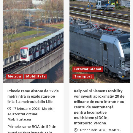
Feroviar Global
Metrou
Mobilitate
Transport
Primele rame Alstom de 52 de
Railpool și Siemens Mobility
metri intră în exploatare pe
vor investi aproximativ 20 de
linia 1 a metroului din Lille
milioane de euro într-un nou
centru de mentenanță
17 februarie 2026
Mobix -
pentru locomotive
Asistentul virtual
multisistem și DC în
Mobilitate.eu
Interporto Verona
Primele rame BOA de 52 de
17 februarie 2026
Mobix -