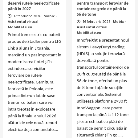
deservi rutele neelectrificate
pentru transport feroviar de
până în 2027
containere grele de până la
56 de tone
17 februarie 2026
Mobix -
Asistentul virtual
16 februarie 2026
Mobix -
Mobilitate.eu
Asistentul virtual
Mobilitate.eu
Primul tren electric cu baterii
Innofreight a prezentat noul
produs de Stadler pentru LTG
sistem HeavyDutyLoading
Link a ajuns în Lituania,
(HDLS), o soluție feroviară
marcând un pas important în
dezvoltată pentru
modernizarea flotei și în
transportul containerelor de
extinderea serviciilor
20 ft cu greutăți de până la
feroviare pe rutele
56 de tone, oferind un plus
neelectrificate. Garnitura,
de 8 tone față de soluțiile
fabricată în Polonia, este
convenționale. Sistemul
prima dintr-un lot de șase
utilizează platforma 2×30 ft
trenuri cu baterii care vor
InnoWaggon, care poate
intra treptat în exploatare
transporta până la 112 tone
până la finalul anului 2026,
și este echipat cu plăci de
alături de cele nouă trenuri
balast ce permit circulația în
electrice deja comandate.…
siguranță chiar și în gol.…