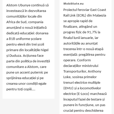
Mobilitate.eu
Alstom Ubunye continuă să
Proiectul feroviar East Coast
investească în dezvoltarea
Rail Link (ECRL) din Malaezia
comunităților locale din
se apropie rapid de
Africa de Sud, compania
finalizare, atingând un
anunțând o nouă inițiativă
progres fizic de 91,7% la
dedicată educației: donarea
finalul lunii ianuarie, iar
a 818 uniforme școlare
autoritățile au anunțat
pentru elevii din trei școli
trecerea într-o nouă etapă
primare din localitățile Nigel
esențială: pregătirea pentru
și Duduza. Acțiunea face
operare. Conform
parte din politica de investiții
declarațiilor ministrului
comunitare a Alstom, care
Transporturilor, Anthony
pune un accent puternic pe
Loke, sosirea primelor
sprijinirea educației și pe
trenuri electrice multiple
crearea unor condiții egale
(EMU) și a locomotivelor
pentru toți copiii.…
electrice (E‑Loco) marchează
începutul fazei de testare și
punere în funcțiune, un pas
crucial pentru deschiderea