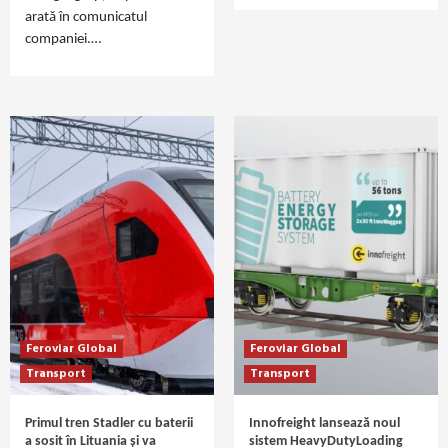
arată în comunicatul
companiei.…
Feroviar Global
Feroviar Global
Transport
Transport
Primul tren Stadler cu baterii
Innofreight lansează noul
a sosit în Lituania și va
sistem HeavyDutyLoading