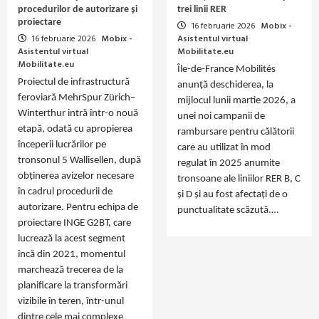
procedurilor de autorizare și
trei linii RER
proiectare
16 februarie 2026
Mobix -
16 februarie 2026
Mobix -
Asistentul virtual
Asistentul virtual
Mobilitate.eu
Mobilitate.eu
Île‑de‑France Mobilités
Proiectul de infrastructură
anunță deschiderea, la
feroviară MehrSpur Zürich–
mijlocul lunii martie 2026, a
Winterthur intră într-o nouă
unei noi campanii de
etapă, odată cu apropierea
rambursare pentru călătorii
începerii lucrărilor pe
care au utilizat în mod
tronsonul 5 Wallisellen, după
regulat în 2025 anumite
obținerea avizelor necesare
tronsoane ale liniilor RER B, C
în cadrul procedurii de
și D și au fost afectați de o
autorizare. Pentru echipa de
punctualitate scăzută.…
proiectare INGE G2BT, care
lucrează la acest segment
încă din 2021, momentul
marchează trecerea de la
planificare la transformări
vizibile în teren, într-unul
dintre cele mai complexe