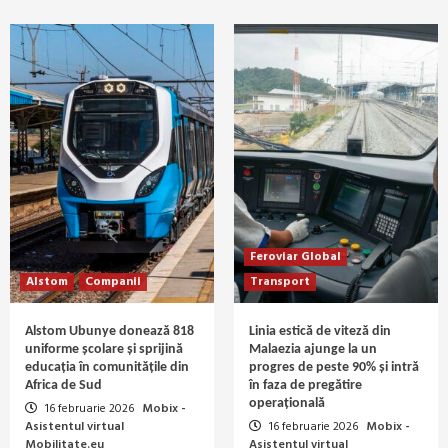
Feroviar Global
Alstom
Companii
Transport
Alstom Ubunye donează 818
Linia estică de viteză din
uniforme școlare și sprijină
Malaezia ajunge la un
educația în comunitățile din
progres de peste 90% și intră
Africa de Sud
în faza de pregătire
operațională
16 februarie 2026
Mobix -
Asistentul virtual
16 februarie 2026
Mobix -
Mobilitate.eu
Asistentul virtual