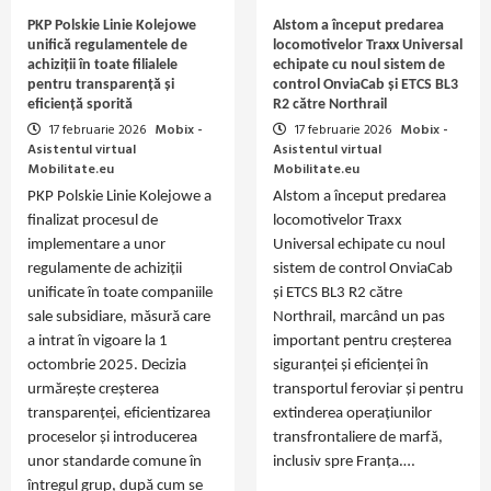
PKP Polskie Linie Kolejowe
Alstom a început predarea
unifică regulamentele de
locomotivelor Traxx Universal
achiziții în toate filialele
echipate cu noul sistem de
pentru transparență și
control OnviaCab și ETCS BL3
eficiență sporită
R2 către Northrail
17 februarie 2026
Mobix -
17 februarie 2026
Mobix -
Asistentul virtual
Asistentul virtual
Mobilitate.eu
Mobilitate.eu
PKP Polskie Linie Kolejowe a
Alstom a început predarea
finalizat procesul de
locomotivelor Traxx
implementare a unor
Universal echipate cu noul
regulamente de achiziții
sistem de control OnviaCab
unificate în toate companiile
și ETCS BL3 R2 către
sale subsidiare, măsură care
Northrail, marcând un pas
a intrat în vigoare la 1
important pentru creșterea
octombrie 2025. Decizia
siguranței și eficienței în
urmărește creșterea
transportul feroviar și pentru
transparenței, eficientizarea
extinderea operațiunilor
proceselor și introducerea
transfrontaliere de marfă,
unor standarde comune în
inclusiv spre Franța.…
întregul grup, după cum se