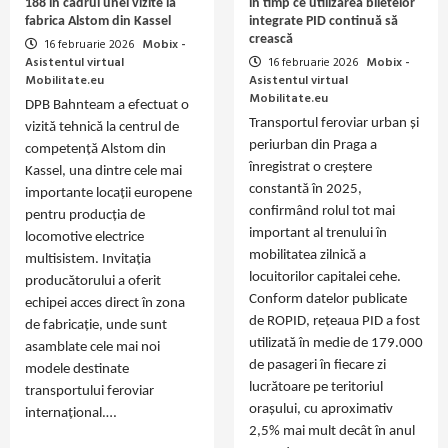
188 în cadrul unei vizite la
în timp ce utilizarea biletelor
fabrica Alstom din Kassel
integrate PID continuă să
crească
16 februarie 2026
Mobix -
Asistentul virtual
16 februarie 2026
Mobix -
Mobilitate.eu
Asistentul virtual
Mobilitate.eu
DPB Bahnteam a efectuat o
Transportul feroviar urban și
vizită tehnică la centrul de
periurban din Praga a
competență Alstom din
înregistrat o creștere
Kassel, una dintre cele mai
constantă în 2025,
importante locații europene
confirmând rolul tot mai
pentru producția de
important al trenului în
locomotive electrice
mobilitatea zilnică a
multisistem. Invitația
locuitorilor capitalei cehe.
producătorului a oferit
Conform datelor publicate
echipei acces direct în zona
de ROPID, rețeaua PID a fost
de fabricație, unde sunt
utilizată în medie de 179.000
asamblate cele mai noi
de pasageri în fiecare zi
modele destinate
lucrătoare pe teritoriul
transportului feroviar
orașului, cu aproximativ
internațional.…
2,5% mai mult decât în anul