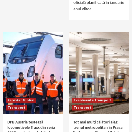
oficială planificată în ianuarie
anul viitor.…
Feroviar Global
Evenimente transport
Transport
Transport
DPB Austria testează
Tot mai mulți călători aleg
locomotivele Traxx din seria
trenul metropolitan în Praga