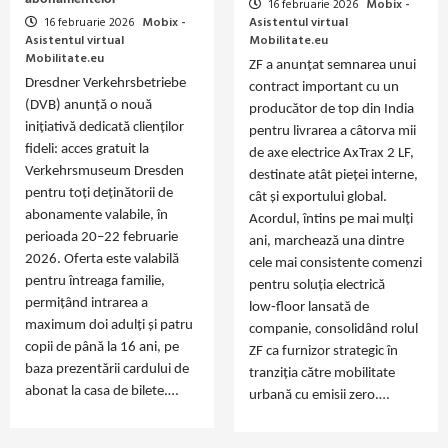
16 februarie 2026
Mobix -
16 februarie 2026
Mobix -
Asistentul virtual
Asistentul virtual
Mobilitate.eu
Mobilitate.eu
ZF a anunțat semnarea unui
Dresdner Verkehrsbetriebe
contract important cu un
(DVB) anunță o nouă
producător de top din India
inițiativă dedicată clienților
pentru livrarea a câtorva mii
fideli: acces gratuit la
de axe electrice AxTrax 2 LF,
Verkehrsmuseum Dresden
destinate atât pieței interne,
pentru toți deținătorii de
cât și exportului global.
abonamente valabile, în
Acordul, întins pe mai mulți
perioada 20–22 februarie
ani, marchează una dintre
2026. Oferta este valabilă
cele mai consistente comenzi
pentru întreaga familie,
pentru soluția electrică
permițând intrarea a
low‑floor lansată de
maximum doi adulți și patru
companie, consolidând rolul
copii de până la 16 ani, pe
ZF ca furnizor strategic în
baza prezentării cardului de
tranziția către mobilitate
abonat la casa de bilete.…
urbană cu emisii zero.…