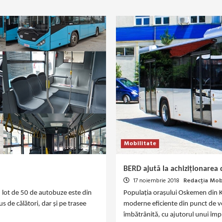
Mobilitate
BERD ajută la achiziționare
17 noiembrie 2018
Redacția Mobi
 lot de 50 de autobuze este din
Populația orașului Oskemen din K
us de călători, dar și pe trasee
moderne eficiente din punct de ved
îmbătrânită, cu ajutorul unui îm