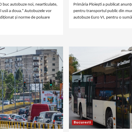
10 buc autobuze noi, nearticulate,
Primăria Ploiești a publicat anunț
l usii a doua.” Autobuzele vor
pentru transportul public din mun
ndiționat și norme de poluare
autobuze Euro VI, pentru o sumă 
Bucuresti