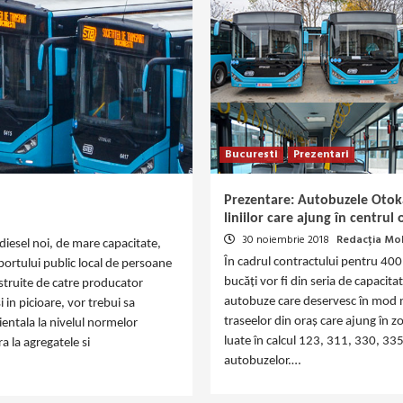
Bucuresti
Prezentari
Prezentare: Autobuzele Otoka
liniilor care ajung în centrul 
30 noiembrie 2018
Redacția Mob
 diesel noi, de mare capacitate,
În cadrul contractului pentru 40
portului public local de persoane
bucăți vor fi din seria de capacit
struite de catre producator
autobuze care deservesc în mod no
 in picioare, vor trebui sa
traseelor din oraș care ajung în zo
bientala la nivelul normelor
luate în calcul 123, 311, 330, 335
a la agregatele si
autobuzelor.…