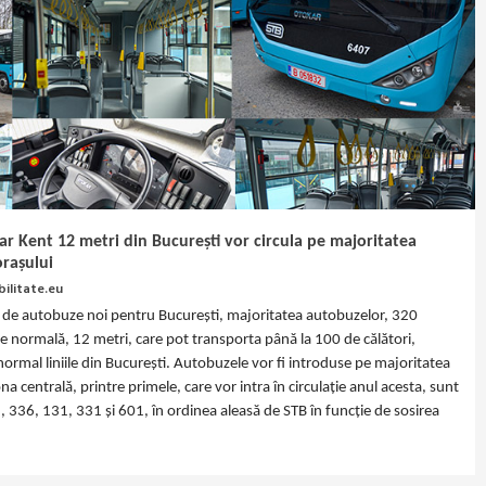
r Kent 12 metri din București vor circula pe majoritatea
orașului
ilitate.eu
0 de autobuze noi pentru București, majoritatea autobuzelor, 320
ate normală, 12 metri, care pot transporta până la 100 de călători,
rmal liniile din București. Autobuzele vor fi introduse pe majoritatea
na centrală, printre primele, care vor intra în circulație anul acesta, sunt
, 336, 131, 331 și 601, în ordinea aleasă de STB în funcție de sosirea