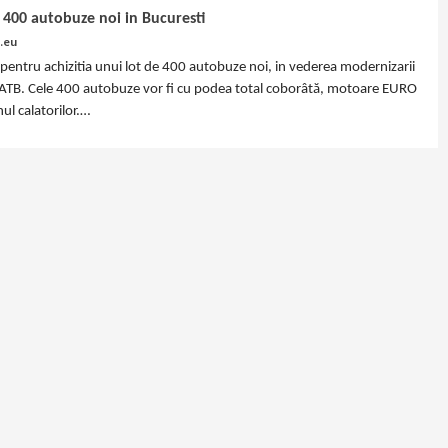
u 400 autobuze noi in Bucuresti
.eu
ia pentru achizitia unui lot de 400 autobuze noi, in vederea modernizarii
al RATB. Cele 400 autobuze vor fi cu podea total coborâtă, motoare EURO
nul calatorilor.…