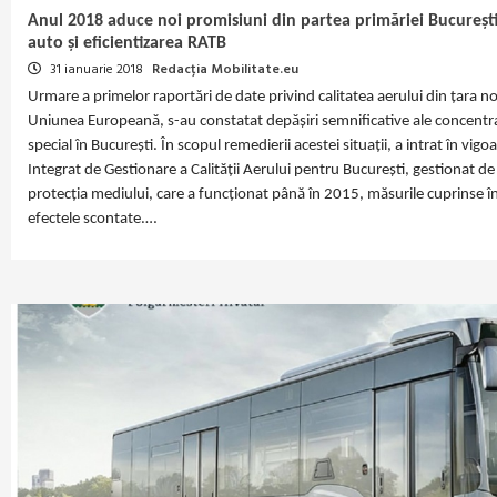
Anul 2018 aduce noi promisiuni din partea primăriei București
auto și eficientizarea RATB
31 ianuarie 2018
Redacția Mobilitate.eu
Urmare a primelor raportări de date privind calitatea aerului din țara 
Uniunea Europeană, s-au constatat depășiri semnificative ale concentraț
special în București. În scopul remedierii acestei situații, a intrat în vi
Integrat de Gestionare a Calității Aerului pentru București, gestionat de
protecția mediului, care a funcționat până în 2015, măsurile cuprinse 
efectele scontate.…