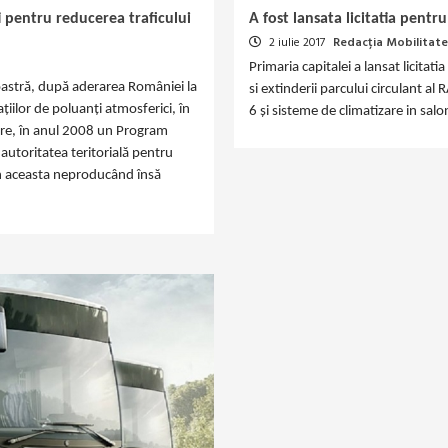
 pentru reducerea traficului
A fost lansata licitatia pentr
2 iulie 2017
Redacția Mobilitate
Primaria capitalei a lansat licitat
noastră, după aderarea României la
si extinderii parcului circulant 
iilor de poluanți atmosferici, în
6 și sisteme de climatizare in salo
goare, în anul 2008 un Program
 autoritatea teritorială pentru
în aceasta neproducând însă