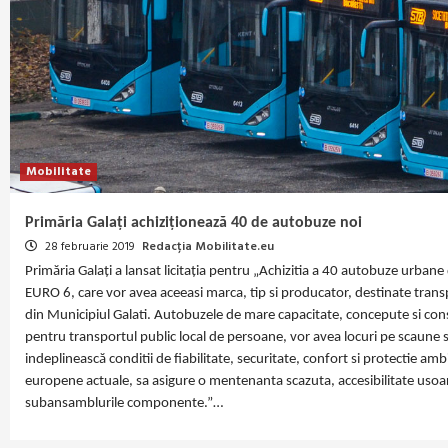
Mobilitate
Primăria Galați achiziționează 40 de autobuze noi
28 februarie 2019
Redacția Mobilitate.eu
Primăria Galați a lansat licitația pentru „Achizitia a 40 autobuze urbane
EURO 6, care vor avea aceeasi marca, tip si producator, destinate trans
din Municipiul Galati. Autobuzele de mare capacitate, concepute si con
pentru transportul public local de persoane, vor avea locuri pe scaune si
indeplinească conditii de fiabilitate, securitate, confort si protectie am
europene actuale, sa asigure o mentenanta scazuta, accesibilitate usoar
subansamblurile componente.”…