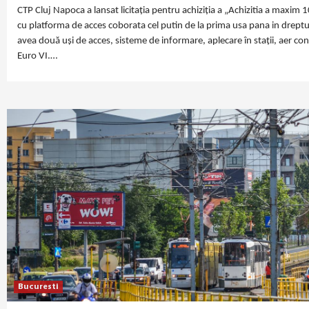
CTP Cluj Napoca a lansat licitația pentru achiziția a „Achizitia a maxim 
cu platforma de acces coborata cel putin de la prima usa pana in dreptu
avea două uși de acces, sisteme de informare, aplecare în stații, aer co
Euro VI.…
Bucuresti