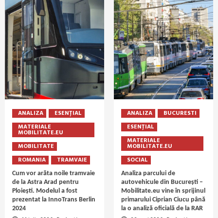
ANALIZA
ESENȚIAL
ANALIZA
BUCURESTI
MATERIALE
ESENȚIAL
MOBILITATE.EU
MATERIALE
MOBILITATE
MOBILITATE.EU
ROMANIA
TRAMVAIE
SOCIAL
Cum vor arăta noile tramvaie
Analiza parcului de
de la Astra Arad pentru
autovehicule din București –
Ploiești. Modelul a fost
Mobilitate.eu vine în sprijinul
prezentat la InnoTrans Berlin
primarului Ciprian Ciucu până
2024
la o analiză oficială de la RAR