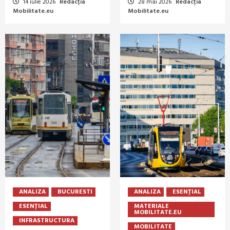
14 iulie 2026
Redacția
28 mai 2026
Redacția
Mobilitate.eu
Mobilitate.eu
ANALIZA
BUCURESTI
ANALIZA
ESENȚIAL
ESENȚIAL
MATERIALE
MOBILITATE.EU
INFRASTRUCTURA
MOBILITATE