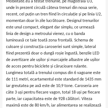
Mobilitate.eu a testat trenurile, pe magistrala U3,
unde în prezent circulă câteva trenuri din noua serie,
recent, cel puțin un tren fiind în circulație și pe linia U2,
momentan doar în zile lucrătoare. Designul trenurilor
este unul compact, elegant dar simplu, ce urmează
linia de design a metroului vienez, cu o banda
luminoasă ce taie toată zona frontală. Schema de
culoare și construcția caroseriei sunt simple, lateral
fiind prezentă doar o dungă roșie îngustă, benzile LED
de avertizare ale ușilor și marcajele albastre ale ușilor
de acces pentru biciclete și cărucioare rulante.
Lungimea totală a trenului compus din 6 vagoane este
de 111 metri, ecartamentul este standard de 1435 mm
iar greutatea pe axă este de 10,9 tone. Caroseria are
câte 3 uși pentru fiecare vagon, total 18 uși pe fiecare
parte, iar capacitatea este de 928 călători. Viteza
maximă este de 80 km/h, iar alimentarea se realizează