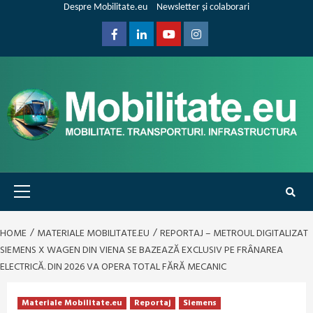
Skip
Despre Mobilitate.eu
Newsletter și colaborari
to
content
Facebook
Linkedin
Youtube
Instagram
Primary
Menu
HOME
MATERIALE MOBILITATE.EU
REPORTAJ – METROUL DIGITALIZAT
SIEMENS X WAGEN DIN VIENA SE BAZEAZĂ EXCLUSIV PE FRÂNAREA
ELECTRICĂ. DIN 2026 VA OPERA TOTAL FĂRĂ MECANIC
Materiale Mobilitate.eu
Reportaj
Siemens