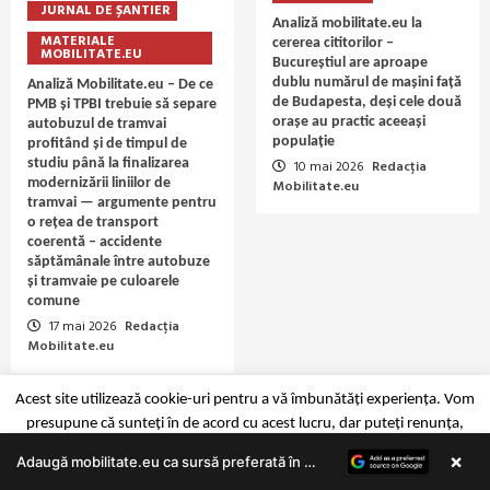
JURNAL DE ȘANTIER
Analiză mobilitate.eu la
MATERIALE
cererea cititorilor –
MOBILITATE.EU
Bucureștiul are aproape
dublu numărul de mașini față
Analiză Mobilitate.eu – De ce
de Budapesta, deși cele două
PMB și TPBI trebuie să separe
orașe au practic aceeași
autobuzul de tramvai
populație
profitând și de timpul de
studiu până la finalizarea
10 mai 2026
Redacția
modernizării liniilor de
Mobilitate.eu
tramvai — argumente pentru
o rețea de transport
coerentă – accidente
săptămânale între autobuze
și tramvaie pe culoarele
comune
17 mai 2026
Redacția
Mobilitate.eu
Acest site utilizează cookie-uri pentru a vă îmbunătăți experiența. Vom
presupune că sunteți în de acord cu acest lucru, dar puteți renunța,
×
dacă doriți.
Mai multe detalii
Accept
Reject
Adaugă mobilitate.eu ca sursă preferată în Google