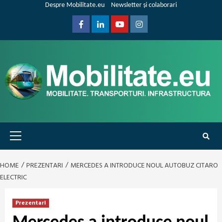
Skip
Despre Mobilitate.eu
Newsletter și colaborari
to
content
Facebook
Linkedin
Youtube
Instagram
Primary
Menu
HOME
PREZENTARI
MERCEDES A INTRODUCE NOUL AUTOBUZ CITARO
ELECTRIC
Prezentari