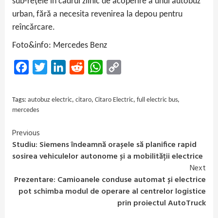
sub-rețele în cadrul zilnic de acoperire a unui autobuz
urban, fără a necesita revenirea la depou pentru
reîncărcare.
Foto&info: Mercedes Benz
Facebook
Twitter
LinkedIn
Reddit
WhatsApp
Copy
Link
Tags:
autobuz electric
,
citaro
,
Citaro Electric
,
full electric bus
,
mercedes
Previous
Continue
Studiu: Siemens îndeamnă orașele să planifice rapid
Reading
sosirea vehiculelor autonome și a mobilității electrice
Next
Prezentare: Camioanele conduse automat și electrice
pot schimba modul de operare al centrelor logistice
prin proiectul AutoTruck