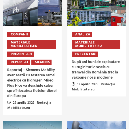
COMPANII
ANALIZA
MATERIALE
MATERIALE
MOBILITATE.EU
MOBILITATE.EU
PREZENTARI
PREZENTARI
REPORTAJ
SIEMENS
După ani buni de exploatare
cu ruginituri orașele cu
Reportaj – Siemens Mobility
tramvai din România trec la
avansează cu testarea ramei
vagoane noi și moderne
electrice cu hidrogen Mireo
17 aprilie 2023
Redacția
Plus H ce va deschide calea
Mobilitate.eu
spre înlocuirea flotelor diesel
din Europa
29 aprilie 2023
Redacția
Mobilitate.eu