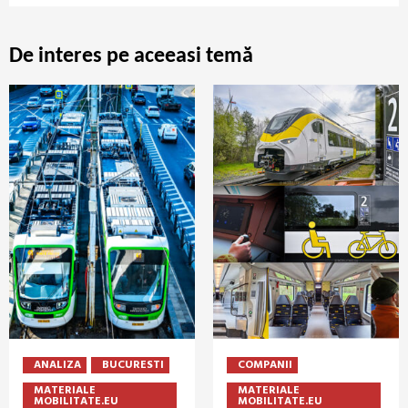
De interes pe aceeasi temă
ANALIZA
BUCURESTI
COMPANII
MATERIALE
MATERIALE
MOBILITATE.EU
MOBILITATE.EU