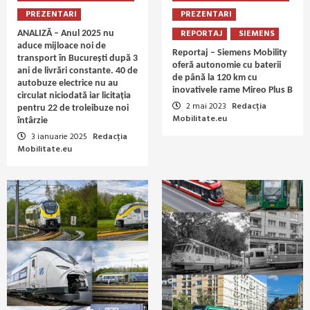
PREZENTARI
PREZENTARI
REPORTAJ
SIEMENS
ANALIZĂ – Anul 2025 nu
aduce mijloace noi de
Reportaj – Siemens Mobility
transport în București după 3
oferă autonomie cu baterii
ani de livrări constante. 40 de
de până la 120 km cu
autobuze electrice nu au
inovativele rame Mireo Plus B
circulat niciodată iar licitația
2 mai 2023
Redacția
pentru 22 de troleibuze noi
Mobilitate.eu
întârzie
3 ianuarie 2025
Redacția
Mobilitate.eu