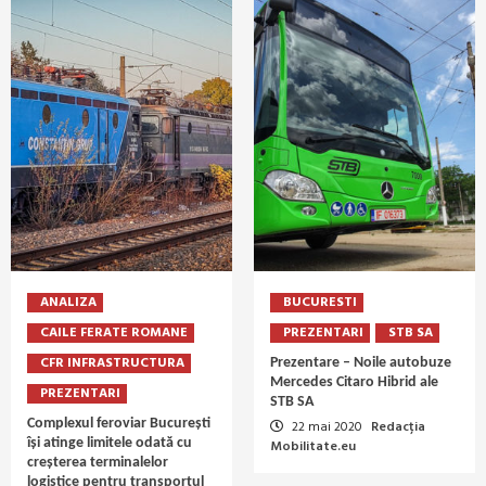
ANALIZA
BUCURESTI
CAILE FERATE ROMANE
PREZENTARI
STB SA
CFR INFRASTRUCTURA
Prezentare – Noile autobuze
Mercedes Citaro Hibrid ale
PREZENTARI
STB SA
Complexul feroviar București
22 mai 2020
Redacția
își atinge limitele odată cu
Mobilitate.eu
creșterea terminalelor
logistice pentru transportul