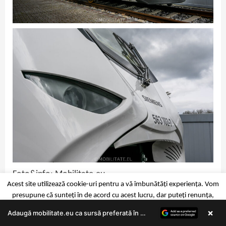
Foto&info: Mobilitate.eu
Acest site utilizează cookie-uri pentru a vă îmbunătăți experiența. Vom
presupune că sunteți în de acord cu acest lucru, dar puteți renunța,
Facebook
Twitter
LinkedIn
Reddit
WhatsApp
Copy
×
Link
dacă doriți.
Mai multe detalii
Accept
Reject
Adaugă mobilitate.eu ca sursă preferată în Google