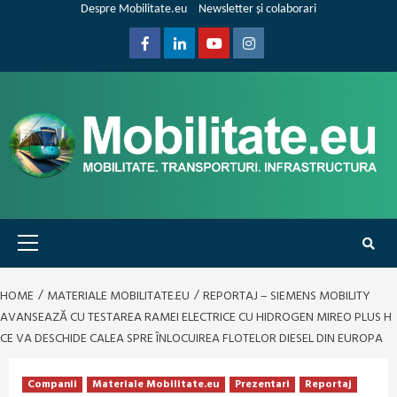
Skip
Despre Mobilitate.eu
Newsletter și colaborari
to
content
Facebook
Linkedin
Youtube
Instagram
Primary
Menu
HOME
MATERIALE MOBILITATE.EU
REPORTAJ – SIEMENS MOBILITY
AVANSEAZĂ CU TESTAREA RAMEI ELECTRICE CU HIDROGEN MIREO PLUS H
CE VA DESCHIDE CALEA SPRE ÎNLOCUIREA FLOTELOR DIESEL DIN EUROPA
Companii
Materiale Mobilitate.eu
Prezentari
Reportaj