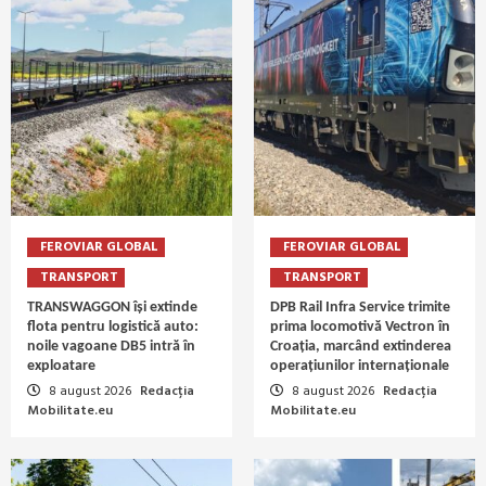
FEROVIAR GLOBAL
FEROVIAR GLOBAL
TRANSPORT
TRANSPORT
TRANSWAGGON își extinde
DPB Rail Infra Service trimite
flota pentru logistică auto:
prima locomotivă Vectron în
noile vagoane DB5 intră în
Croația, marcând extinderea
exploatare
operațiunilor internaționale
8 august 2026
Redacția
8 august 2026
Redacția
Mobilitate.eu
Mobilitate.eu