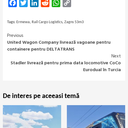
Facebook
Twitter
LinkedIn
Reddit
WhatsApp
Copy
Link
Tags:
Ermewa
,
Rail Cargo Logistics
,
Zagns 53m3
Previous
Continue
United Wagon Company livrează vagoane pentru
Reading
containere pentru DELTATRANS
Next
Stadler livrează pentru prima data locomotive CoCo
Eurodual în Turcia
De interes pe aceeasi temă