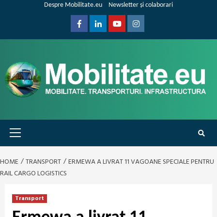
Skip
Despre Mobilitate.eu
Newsletter și colaborari
to
content
Facebook
Linkedin
Youtube
Instagram
Primary
Menu
HOME
TRANSPORT
ERMEWA A LIVRAT 11 VAGOANE SPECIALE PENTRU
RAIL CARGO LOGISTICS
Transport