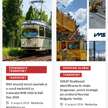
EVENIMENTE
FEROVIAR GLOBAL
TRANSPORT
TRANSPORT
TRANSPORT
IMSAT finalizează
RNV anunță tururi speciale și
electrificarea în stația
o cursă exclusivă cu
Dragoman, punct strategic
tramvaiul RHB 1020 la Rail
pe coridorul feroviar
Day 2026
Bulgaria–Serbia
8 august 2026
Redacția
8 august 2026
Redacția
Mobilitate.eu