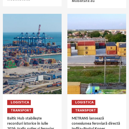
Mobilitate.eu
LOGISTICA
LOGISTICA
TRANSPORT
TRANSPORT
Baltic Hub stabilește
METRANS lansează
recorduri istorice în iulie
conexiunea feroviară directă
2026: trafic rutier și feroviar
Inđija–Portul Koper,