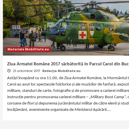
Materiale Mobilitate.eu
Ziua Armatei Române 2017 sărbătorită în Parcul Carol din Buc
25 octombrie 2017
Redacția Mobilitate.eu
Astăzi începând cu ora 11.00, de Ziua Armatei Române, la Mormântul 
Carol au avut loc spectacole folclorice și ale muzicilor de fanfară, expoz
militare, standuri de carte, fotografie și de promovare a carierei militare),
instrucție pentru promovarea carierei militare – „Military Boot Camp”, 
coroane de flori și depunerea jurământului militar de către elevii și studen
învățământ, evenimente organizate de Ministerul Apărării.…