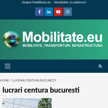
Skip
Despre Mobilitate.eu
Newsletter și colaborari
to
content
Facebook
Linkedin
Youtube
Instagram
Primary
Menu
HOME
LUCRARI CENTURA BUCURESTI
lucrari centura bucuresti