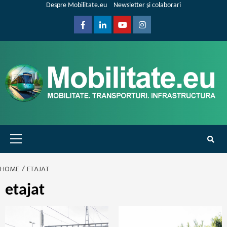
Skip
Despre Mobilitate.eu
Newsletter și colaborari
to
content
Facebook
Linkedin
Youtube
Instagram
Primary
Menu
HOME
ETAJAT
etajat