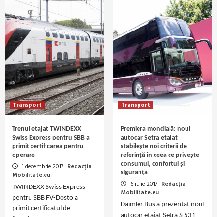
Transport
Transport
Trenul etajat TWINDEXX
Premiera mondială: noul
Swiss Express pentru SBB a
autocar Setra etajat
primit certificarea pentru
stabilește noi criterii de
operare
referință în ceea ce privește
consumul, confortul și
1 decembrie 2017
Redacția
siguranța
Mobilitate.eu
6 iulie 2017
Redacția
TWINDEXX Swiss Express
Mobilitate.eu
pentru SBB FV-Dosto a
Daimler Bus a prezentat noul
primit certificatul de
autocar etajat Setra S 531