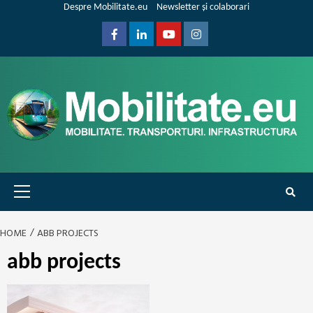
Skip
Despre Mobilitate.eu
Newsletter și colaborari
to
content
Facebook
Linkedin
Youtube
Instagram
Primary
Menu
HOME
ABB PROJECTS
abb projects