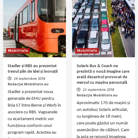
Mobilitate
Mobilitate
Stadler și RBS au prezentat
Solaris Bus & Coach ne
trenul plin de idei și inovații
prezintă o nouă imagine care
arată dezastrul provocat de
24 septembrie 2018
mersul cu mașina personală
Redacția Mobilitate.eu
23 septembrie 2018
Stadler a prezentat noua
Redacția Mobilitate.eu
generație de EMU pentru
Aproximativ 170 de mașini și
linia S7 între Berne și Worb în
un autobuz Solaris articulat,
asociere cu RBS. Vagoanele
cu lungimea de 18 metri,
cu ecartament metric vor
care poate găzdui un număr
funcționa conform unui
asemănător de călători. Cam
program rapid. Acestea au
la asta se rezumă imaginea