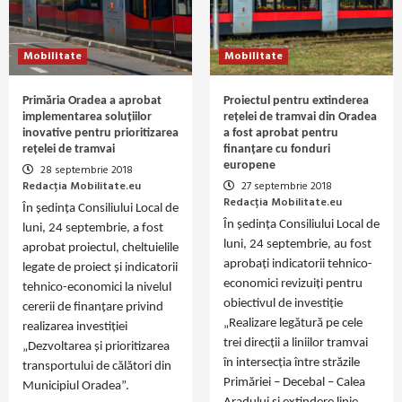
Mobilitate
Mobilitate
Primăria Oradea a aprobat
Proiectul pentru extinderea
implementarea soluțiilor
rețelei de tramvai din Oradea
inovative pentru prioritizarea
a fost aprobat pentru
rețelei de tramvai
finanțare cu fonduri
europene
28 septembrie 2018
Redacția Mobilitate.eu
27 septembrie 2018
Redacția Mobilitate.eu
În ședința Consiliului Local de
În ședința Consiliului Local de
luni, 24 septembrie, a fost
luni, 24 septembrie, au fost
aprobat proiectul, cheltuielile
aprobați indicatorii tehnico-
legate de proiect și indicatorii
economici revizuiți pentru
tehnico-economici la nivelul
obiectivul de investiție
cererii de finanțare privind
„Realizare legătură pe cele
realizarea investiției
trei direcții a liniilor tramvai
„Dezvoltarea și prioritizarea
în intersecția între străzile
transportului de călători din
Primăriei – Decebal – Calea
Municipiul Oradea”.