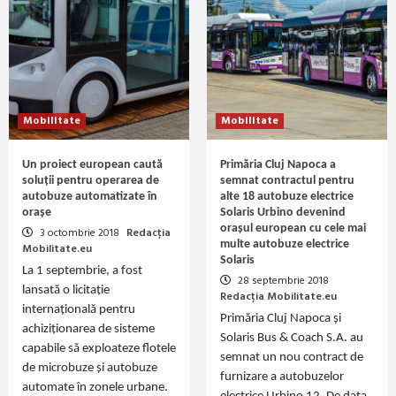
Mobilitate
Mobilitate
Un proiect european caută
Primăria Cluj Napoca a
soluții pentru operarea de
semnat contractul pentru
autobuze automatizate în
alte 18 autobuze electrice
orașe
Solaris Urbino devenind
orașul european cu cele mai
3 octombrie 2018
Redacția
multe autobuze electrice
Mobilitate.eu
Solaris
La 1 septembrie, a fost
28 septembrie 2018
lansată o licitație
Redacția Mobilitate.eu
internațională pentru
Primăria Cluj Napoca și
achiziționarea de sisteme
Solaris Bus & Coach S.A. au
capabile să exploateze flotele
semnat un nou contract de
de microbuze și autobuze
furnizare a autobuzelor
automate în zonele urbane.