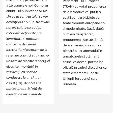
milioane lei, pentru achiziția
Parlamentului European
a 16 tramvaie noi. Conform
(TRAN) au votat propunerea
anunțului publicat pe SEAP,
de a introduce cel puțin 8
„În baza contractului se vor
spații pentru biciclete pe
achiziționa 16 buc. tramvaie
toate trenurile europene noi
noi articulate cu podea
și modernizate. Dacă, după
coborâtă acționate prin
cum era de așteptat,
invertoare și motoare
propunerea este susținută,
asincrone de curent
de asemenea, în sesiunea
alternativ, alimentate de la
plenară a Parlamentului în
rețea de contact sau dintr-o
următoarele săptămâni,
unitate de stocare a energiei
atunci va deveni poziția lor
electrice (montată în
oficială în cadrul discuțiilor cu
tramvai), cu post de
statele membre (Consiliul
conducere la un singur
Uniunii Europene) care
capăt și uși de acces pe
urmează.…
partea dreaptă față de
direcția de mers înainte.
…