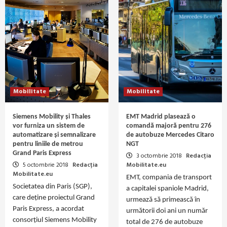
Mobilitate
Mobilitate
Siemens Mobility și Thales
EMT Madrid plasează o
vor furniza un sistem de
comandă majoră pentru 276
automatizare și semnalizare
de autobuze Mercedes Citaro
pentru liniile de metrou
NGT
Grand Paris Express
3 octombrie 2018
Redacția
5 octombrie 2018
Redacția
Mobilitate.eu
Mobilitate.eu
EMT, compania de transport
Societatea din Paris (SGP),
a capitalei spaniole Madrid,
care deține proiectul Grand
urmează să primească în
Paris Express, a acordat
următorii doi ani un număr
consorțiul Siemens Mobility
total de 276 de autobuze