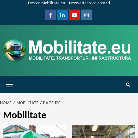
Skip
Despre Mobilitate.eu
Newsletter și colaborari
to
content
Facebook
Linkedin
Youtube
Instagram
Primary
Menu
HOME
MOBILITATE
PAGE 120
Mobilitate