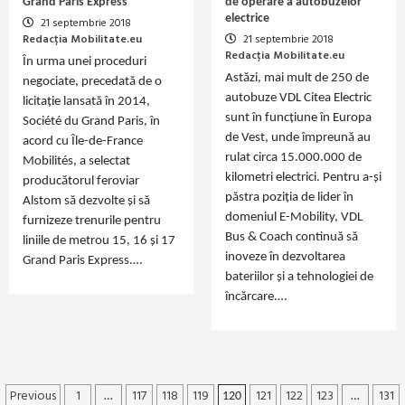
Grand Paris Express
de operare a autobuzelor
electrice
21 septembrie 2018
Redacția Mobilitate.eu
21 septembrie 2018
Redacția Mobilitate.eu
În urma unei proceduri
Astăzi, mai mult de 250 de
negociate, precedată de o
autobuze VDL Citea Electric
licitație lansată în 2014,
sunt în funcțiune în Europa
Société du Grand Paris, în
de Vest, unde împreună au
acord cu Île-de-France
rulat circa 15.000.000 de
Mobilités, a selectat
kilometri electrici. Pentru a-și
producătorul feroviar
păstra poziția de lider în
Alstom să dezvolte și să
domeniul E-Mobility, VDL
furnizeze trenurile pentru
Bus & Coach continuă să
liniile de metrou 15, 16 și 17
inoveze în dezvoltarea
Grand Paris Express.…
bateriilor și a tehnologiei de
încărcare.…
Previous
1
117
118
119
121
122
123
131
Paginație
…
120
…