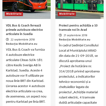
Mobilitate
Mobilitate
VDL Bus & Coach livrează
Proiect pentru achiziția a 10
primele autobuze electrice
tramvaie noi în Arad
articulate în Suedia
21 septembrie 2018
22 septembrie 2018
Redacția Mobilitate.eu
Redacția Mobilitate.eu
În cadrul Şedinţei Consiliului
VDL Bus & Coach va furniza
Local al Municipiului ARAD
4 autobuze electrice
din data de 21-09-2018, se
articulate Citeas SLFA-181
discută aprobarea unui
către Keolis Sverige AB în
„Proiect de hotărâre nr.
Karlstad, Suedia. Aceste 4
314/2018 privind aprobarea
autobuze vor fi utilizate pe
proiectului, a indicatorilor
noua linie BRT din Karlstad.
tehnico-economici şi a
Livrarea acestor 4 autobuze
cheltuielilor legate de
electrice articulate va crea,
proiectul „Achiziție material
de asemenea, un aspect nou
rulant electric, 4 tramvaie
pentru Karlstad pe linia BRT.
dublă articulație capacitate