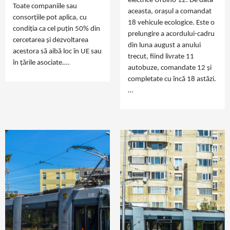
electrice Urbino 12. De data
Toate companiile sau
aceasta, orașul a comandat
consorțiile pot aplica, cu
18 vehicule ecologice. Este o
condiția ca cel puțin 50% din
prelungire a acordului-cadru
cercetarea și dezvoltarea
din luna august a anului
acestora să aibă loc în UE sau
trecut, fiind livrate 11
în țările asociate.…
autobuze, comandate 12 și
completate cu încă 18 astăzi.
…