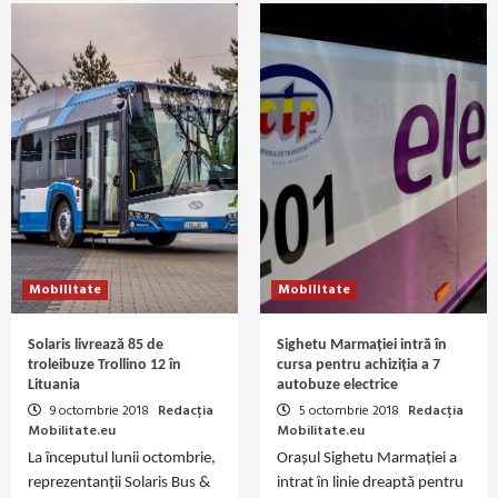
Mobilitate
Mobilitate
Solaris livrează 85 de
Sighetu Marmației intră în
troleibuze Trollino 12 în
cursa pentru achiziția a 7
Lituania
autobuze electrice
9 octombrie 2018
Redacția
5 octombrie 2018
Redacția
Mobilitate.eu
Mobilitate.eu
La începutul lunii octombrie,
Orașul Sighetu Marmației a
reprezentanții Solaris Bus &
intrat în linie dreaptă pentru