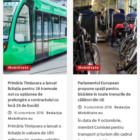
Mobilitate
Mobilitate
Primăria Timișoara a lansat
Parlamentul European
licitația pentru 16 tramvaie
propune spații pentru
noi cu opțiunea de
biciclete în toate trenurile de
prelungire a contractului cu
călători din UE
încă 24 de bucăți
9 octombrie 2018
Redacția
10 octombrie 2018
Redacția
Mobilitate.eu
Mobilitate.eu
În data de 9 octombrie,
Primăria Timișoara a lansat o
membrii Comisiei pentru
licitație în valoare de 185
transport și turism din cadrul