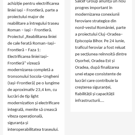
Salcef Group anunță un nou
achiziție pentru electrificarea
progres important în
liniei Iași – Frontieră, parte a
modernizarea conexiunii
proiectului major de
feroviare strategice din
reabilitare a întregului traseu
nord‑vestul României, parte
Roman – Iași – Frontieră.
a proiectului Cluj–Oradea–
Proiectul „Reabilitarea liniei
Episcopia Bihor. Pe 24 iunie,
de cale ferată Roman–Iași–
traficul feroviar a fost reluat
Frontieră – Faza 1:
pe secțiunea reînnoită dintre
Electrificarea liniei Iași–
Oșorhei, Oradea Est și
Frontieră” vizează
Oradea, după finalizarea
modernizarea completă a
unei etape consistente de
tronsonului Socola–Ungheni
lucrări care contribuie la
(Iași–Frontieră) pe o lungime
creșterea siguranței,
de aproximativ 23,4 km, cu
fiabilității și capacității
lucrări de tip light
infrastructurii.…
modernization și electrificare
integrală, menite să crească
viteza operațională,
siguranța și
interoperabilitatea traseului.