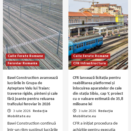
Caile Ferate Romane
Caile Ferate Romane
Feroviar Romania
CFR Infrastructura
Bawi Construction avansează
CFR lansează licitația pentru
lucrările în Grupa de
reabilitarea platformei și
Așteptare Valu lui Traian:
înlocuirea aparatelor de cale
traverse rigide, pinteni și cale
din stația Sibiu, cap Y, proiect
fără joante pentru reluarea
cu o valoare estimată de 35,8
traficului feroviar în 2026
milioane lei
3 iulie 2026
Redacția
3 iulie 2026
Redacția
Mobilitate.eu
Mobilitate.eu
Bawi Construction continuă
CFR a inițiat procedura de
într-un ritm susținut lucrările
achiziție pentru execuția