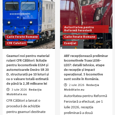
Autoritatea pentru
Reformă Feroviară
Caile Ferate Romane
Caile Ferate Romane
CFR Calatori
Esențial
Geamuri noi pentru material
ARF recepționează preliminar
rulant CFR Călători: licitație
locomotivele Traxx LE06–
pentru locomotivele EGM și
LE07: detalii tehnice, etape
automotoarele Desiro SR 20
de recepție și impact
D, structurată pe 10 loturi și
operațional. 5 locomotive
cu o valoare totală estimată
sunt sosite în România.
de până la 2,38 milioane lei
2 iulie 2026
Redacția
3 iulie 2026
Redacția
Mobilitate.eu
Mobilitate.eu
Autoritatea pentru Reformă
CFR Călători a lansat o
Feroviară a efectuat, pe 1
procedură de achiziție
iulie 2026, recepția
pentru geamuri destinate
preliminară a două