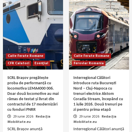
Caile Ferate Romane
Caile Ferate Romane
CFR Calatori
Esențial
Feroviar Romania
SCRL Brașov pregătește
Interregional Călători
proba de performanță cu
introduce ruta București
locomotiva LEMA4000 006.
Nord – Cluj‑Napoca cu
Doar două locomotive au mai
trenuri electrice Alstom
rămas de testat și livrat din
Coradia Stream, începând cu
contractul de 17 modernizări
1 iulie 2026. Două trenuri pe
cu fonduri PNRR
zi pentru prima etapă
29 iunie 2026
Redacția
29 iunie 2026
Redacția
Mobilitate.eu
Mobilitate.eu
SCRL Brașov anunță
Interregional Călători anunță