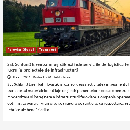
Feroviar Global
Transport
SEL Schlünß Eisenbahnlogistik extinde serviciile de logistică f
lucru în proiectele de infrastructură
8 iulie 2026
Redacția Mobilitate.eu
SEL Schlünß Eisenbahnlogistik își consolidează activitatea în segmentul 
transportul materialelor, utilajelor și echipamentelor necesare pentru p
modernizare și întreținere a infrastructurii feroviare. Compania operează
optimizate pentru livrări precise și sigure pe șantiere, cu respectarea gra
tehnice ale beneficiarilor.…