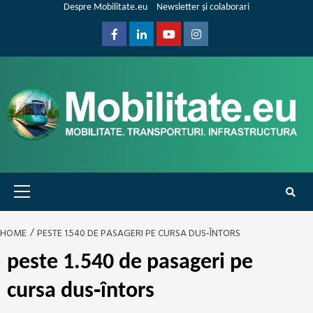
Skip
Despre Mobilitate.eu
Newsletter și colaborari
to
content
Facebook
Linkedin
Youtube
Instagram
Primary
Menu
HOME
PESTE 1.540 DE PASAGERI PE CURSA DUS‑ÎNTORS
peste 1.540 de pasageri pe
cursa dus‑întors