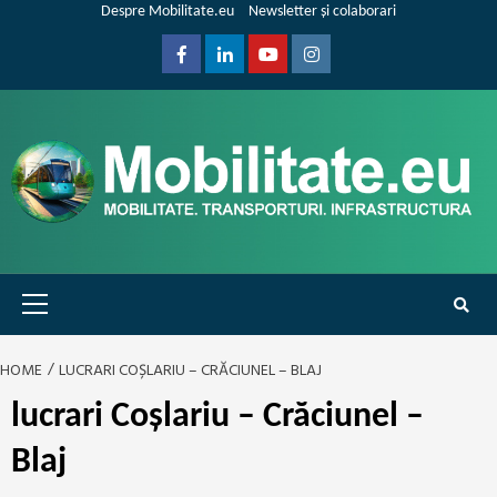
Skip
Despre Mobilitate.eu
Newsletter și colaborari
to
content
Facebook
Linkedin
Youtube
Instagram
Primary
Menu
HOME
LUCRARI COȘLARIU – CRĂCIUNEL – BLAJ
lucrari Coșlariu – Crăciunel –
Blaj