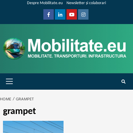
Skip
Despre Mobilitate.eu
Newsletter și colaborari
to
content
Facebook
Linkedin
Youtube
Instagram
Primary
Menu
HOME
GRAMPET
grampet