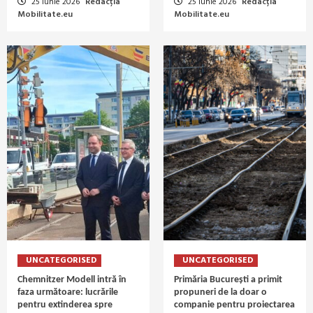
25 iunie 2026
Redacția
25 iunie 2026
Redacția
Mobilitate.eu
Mobilitate.eu
UNCATEGORISED
UNCATEGORISED
Chemnitzer Modell intră în
Primăria București a primit
faza următoare: lucrările
propuneri de la doar o
pentru extinderea spre
companie pentru proiectarea