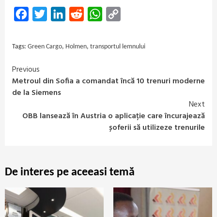
Facebook
Twitter
LinkedIn
Reddit
WhatsApp
Copy
Link
Tags:
Green Cargo
,
Holmen
,
transportul lemnului
Previous
Continue
Metroul din Sofia a comandat încă 10 trenuri moderne
Reading
de la Siemens
Next
OBB lansează în Austria o aplicație care încurajează
șoferii să utilizeze trenurile
De interes pe aceeasi temă