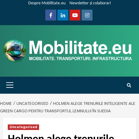
Skip
Despre Mobilitate.eu
Newsletter și colaborari
to
content
Facebook
Linkedin
Youtube
Instagram
Primary
Menu
HOME
UNCATEGORISED
HOLMEN ALEGE TRENURILE INTELIGENTE ALE
GREEN CARGO PENTRU TRANSPORTUL LEMNULUI ÎN SUEDIA
Uncategorised