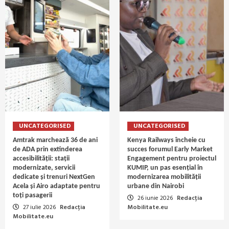
UNCATEGORISED
UNCATEGORISED
Amtrak marchează 36 de ani
Kenya Railways încheie cu
de ADA prin extinderea
succes forumul Early Market
accesibilității: stații
Engagement pentru proiectul
modernizate, servicii
KUMIP, un pas esențial în
dedicate și trenuri NextGen
modernizarea mobilității
Acela și Airo adaptate pentru
urbane din Nairobi
toți pasagerii
26 iunie 2026
Redacția
27 iulie 2026
Redacția
Mobilitate.eu
Mobilitate.eu