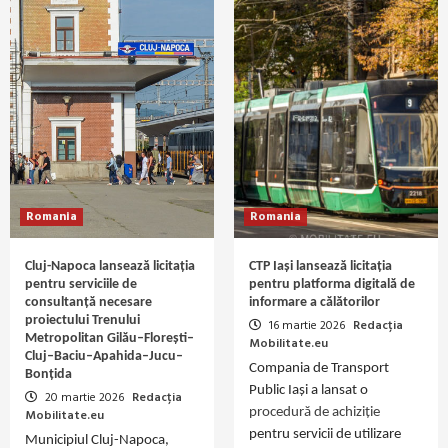
Romania
Romania
Cluj-Napoca lansează licitația
CTP Iași lansează licitația
pentru serviciile de
pentru platforma digitală de
consultanță necesare
informare a călătorilor
proiectului Trenului
16 martie 2026
Redacția
Metropolitan Gilău–Florești–
Mobilitate.eu
Cluj–Baciu–Apahida–Jucu–
Compania de Transport
Bonțida
Public Iași a lansat o
20 martie 2026
Redacția
procedură de achiziție
Mobilitate.eu
pentru servicii de utilizare
Municipiul Cluj-Napoca,