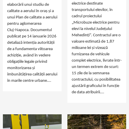
electrice destinate
elaborării unui studiu de
transportului elevilor, în
calitate a aerului în oraș și a
cadrul proiectului
unui Plan de calitate a aerului
„Microbuze electrice pentru
pentru aglomerarea
elevi la nivelul Județului
Cluj‑Napoca. Documentul
Mehedinți”. Contractul are o
publicat pe 14 ianuarie 2026
valoare estimată de 1,87
detaliază intenția autorității
milioane lei și vizează
de a fundamenta viitoarea
furnizarea de vehicule
achiziție, având în vedere
complet electrice, livrate într-
obligațiile legale privind
un termen extrem de scurt:
monitorizarea și
15 zile de la semnarea
îmbunătățirea calității aerului
contractului, cu posibilitatea
în marile centre urbane.…
ajustării graficului în funcție
de data atribuirii.…