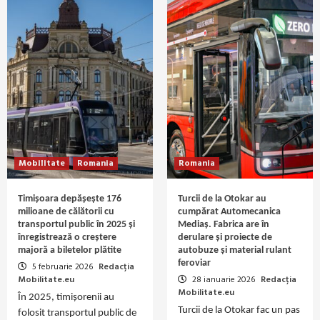
Mobilitate
Romania
Romania
Timișoara depășește 176
Turcii de la Otokar au
milioane de călătorii cu
cumpărat Automecanica
transportul public în 2025 și
Mediaș. Fabrica are în
înregistrează o creștere
derulare și proiecte de
majoră a biletelor plătite
autobuze și material rulant
feroviar
5 februarie 2026
Redacția
Mobilitate.eu
28 ianuarie 2026
Redacția
Mobilitate.eu
În 2025, timișorenii au
Turcii de la Otokar fac un pas
folosit transportul public de