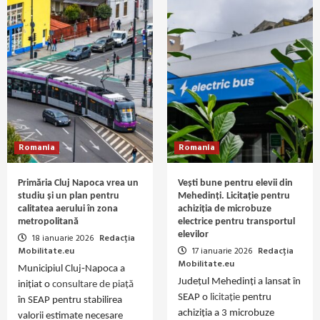
Romania
Romania
Primăria Cluj Napoca vrea un
Vești bune pentru elevii din
studiu și un plan pentru
Mehedinți. Licitație pentru
calitatea aerului în zona
achiziția de microbuze
metropolitană
electrice pentru transportul
elevilor
18 ianuarie 2026
Redacția
Mobilitate.eu
17 ianuarie 2026
Redacția
Mobilitate.eu
Municipiul Cluj‑Napoca a
Județul Mehedinți a lansat în
inițiat o
consultare de piață
SEAP o
licitație
pentru
în SEAP pentru stabilirea
achiziția a 3 microbuze
valorii estimate necesare