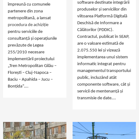
software destinate integrării
împreună cu comunele
produselor și serviciilor din
partenere din zona
viitoarea Platformă Digitală
metropolitană, a lansat
Deschisă de Informare a
procedura de achiziție
Călătorilor (PDDIC).
pentru serviciile de
Contractul, publicat în SEAP,
consultanță și operațiunile
are o valoare estimată de
prevăzute de Legea
2.075.550 lei și vizează
255/2010 necesare
implementarea unui sistem
implementării proiectului
informatic integrat pentru
„Tren Metropolitan Gilău –
managementul transportului
Florești – Cluj-Napoca –
public, incluzând atât
Baciu – Apahida – Jucu –
componente software, cât și
Bonțida”.…
servicii de mentenanță și
transmisie de date.…