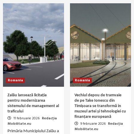
Romania
Romania
Zalău lansează licitația
Vechiul depou de tramvaie
pentru modernizarea
de pe Take Ionescu din
sistemului de management al
Timișoara se transformă in
traficului
muzeul artei și tehnologiei cu
finanțare europeană
11 februarie 2026
Redacția
Mobilitate.eu
9 februarie 2026
Redacția
Mobilitate.eu
Primăria Municipiului Zalău a