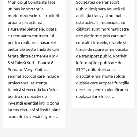
Municipiul Constanța face
Societatea de Transport
un pas important în
Public Timișoara
anunță
că
modernizarea infrastructurii
aplicația tranzy.ai nu mai
urbane și creșterea
este activă în municipiu, iar
siguranței pietonale, odată
călătorii sunt îndrumați către
cu semnarea contractului
alte platforme prin care pot
pentru realizarea pasarelei
consulta traseele, orarele și
pietonale peste liniile de cale
timpii de sosire ai mijloacelor
ferată dintre cartierele Km 4-
de transport public. Potrivit
5 și Faleză Sud – Poarta 6.
informațiilor publicate de
Primarul Vergil Chițac a
STPT , utilizatorii au la
semnat acordul care include
dispoziție mai multe soluții
proiectarea, asistența
digitale care acoperă funcțiile
tehnică și execuția lucrărilor
necesare pentru planificarea
pentru un obiectiv de
deplasărilor zilnice.…
investiții esențial într-o zonă
intens circulată și lipsită până
acum de traversări sigure.…