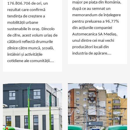
major pe piața din România,
176.806.706 de ori, un
după ce au semnat un
rezultat care confirmă
memorandum de înțelegere
tendința de creștere a
pentru preluarea a 96,77%
mobilității urbane
din acțiunile companiei
sustenabile în oraș. Dincolo
Automecanica SA Mediaș,
de cifre, acest volum uriaș de
unul dintre cei mai vechi
călătorii reflectă drumurile
producători locali din
zilnice către muncă, școală,
industria de apărare.…
întâlniri și activitățile
cotidiene ale comunității.…