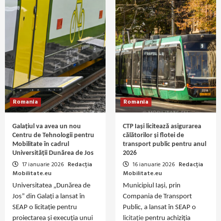
Romania
Romania
Galațiul va avea un nou
CTP Iași licitează asigurarea
Centru de Tehnologii pentru
călătorilor și flotei de
Mobilitate în cadrul
transport public pentru anul
Universității Dunărea de Jos
2026
17 ianuarie 2026
Redacția
16 ianuarie 2026
Redacția
Mobilitate.eu
Mobilitate.eu
Universitatea „Dunărea de
Municipiul Iași, prin
Jos” din Galați a lansat în
Compania de Transport
SEAP o licitație pentru
Public, a lansat în SEAP o
proiectarea și execuția unui
licitație
pentru achiziția