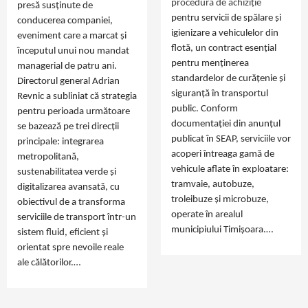
procedură de achiziție
presă susținute de
pentru servicii de spălare și
conducerea companiei,
igienizare a vehiculelor din
eveniment care a marcat și
flotă, un contract esențial
începutul unui nou mandat
pentru menținerea
managerial de patru ani.
standardelor de curățenie și
Directorul general Adrian
siguranță în transportul
Revnic a subliniat că strategia
public. Conform
pentru perioada următoare
documentației din anunțul
se bazează pe trei direcții
publicat în SEAP, serviciile vor
principale: integrarea
acoperi întreaga gamă de
metropolitană,
vehicule aflate în exploatare:
sustenabilitatea verde și
tramvaie, autobuze,
digitalizarea avansată, cu
troleibuze și microbuze,
obiectivul de a transforma
operate în arealul
serviciile de transport într-un
municipiului Timișoara.…
sistem fluid, eficient și
orientat spre nevoile reale
ale călătorilor.…