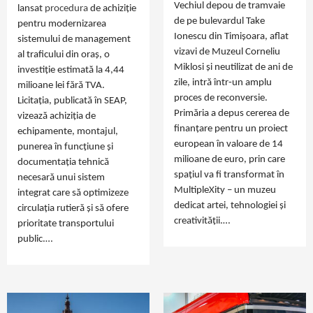
Vechiul depou de tramvaie
lansat
procedura
de achiziție
de pe bulevardul Take
pentru modernizarea
Ionescu din Timișoara, aflat
sistemului de management
vizavi de Muzeul Corneliu
al traficului din oraș, o
Miklosi și neutilizat de ani de
investiție estimată la 4,44
zile, intră într‑un amplu
milioane lei fără TVA.
proces de reconversie.
Licitația, publicată în SEAP,
Primăria a depus cererea de
vizează achiziția de
finanțare pentru un proiect
echipamente, montajul,
european în valoare de 14
punerea în funcțiune și
milioane de euro, prin care
documentația tehnică
spațiul va fi transformat în
necesară unui sistem
MultipleXity – un muzeu
integrat care să optimizeze
dedicat artei, tehnologiei și
circulația rutieră și să ofere
creativității.…
prioritate transportului
public.…