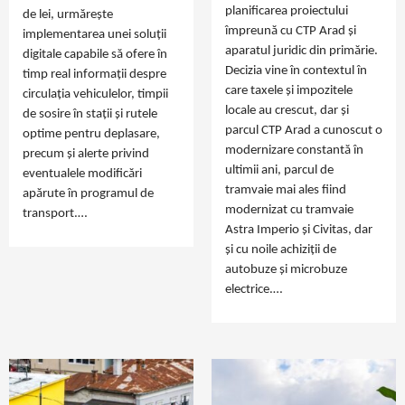
planificarea proiectului
de lei, urmărește
împreună cu CTP Arad și
implementarea unei soluții
aparatul juridic din primărie.
digitale capabile să ofere în
Decizia vine în contextul în
timp real informații despre
care taxele și impozitele
circulația vehiculelor, timpii
locale au crescut, dar și
de sosire în stații și rutele
parcul CTP Arad a cunoscut o
optime pentru deplasare,
modernizare constantă în
precum și alerte privind
ultimii ani, parcul de
eventualele modificări
tramvaie mai ales fiind
apărute în programul de
modernizat cu tramvaie
transport.…
Astra Imperio și Civitas, dar
și cu noile achiziții de
autobuze și microbuze
electrice.…