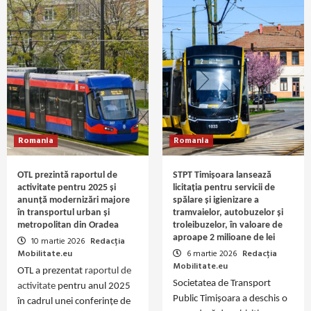
Romania
Romania
OTL prezintă raportul de
STPT Timișoara lansează
activitate pentru 2025 și
licitația pentru servicii de
anunță modernizări majore
spălare și igienizare a
în transportul urban și
tramvaielor, autobuzelor și
metropolitan din Oradea
troleibuzelor, în valoare de
aproape 2 milioane de lei
10 martie 2026
Redacția
Mobilitate.eu
6 martie 2026
Redacția
Mobilitate.eu
OTL a prezentat
raportul de
Societatea de Transport
activitate
pentru anul 2025
Public Timișoara a deschis o
în cadrul unei conferințe de