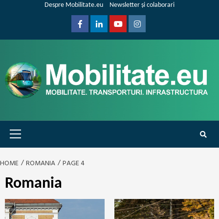
Skip
Despre Mobilitate.eu
Newsletter și colaborari
to
content
Facebook
Linkedin
Youtube
Instagram
Primary
Menu
HOME
ROMANIA
PAGE 4
Romania