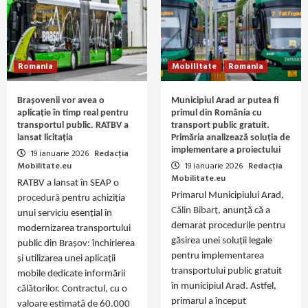
Romania
Mobilitate
Romania
Brașovenii vor avea o
Municipiul Arad ar putea fi
aplicație în timp real pentru
primul din România cu
transportul public. RATBV a
transport public gratuit.
lansat licitația
Primăria analizează soluția de
implementare a proiectului
19 ianuarie 2026
Redacția
Mobilitate.eu
19 ianuarie 2026
Redacția
Mobilitate.eu
RATBV a lansat în SEAP o
Primarul Municipiului Arad,
procedură
pentru achiziția
Călin Bibarţ
, anunță că a
unui serviciu esențial în
demarat procedurile pentru
modernizarea transportului
găsirea unei soluții legale
public din Brașov: închirierea
pentru implementarea
și utilizarea unei aplicații
transportului public gratuit
mobile dedicate informării
în municipiul Arad. Astfel,
călătorilor. Contractul, cu o
primarul a început
valoare estimată de 60.000