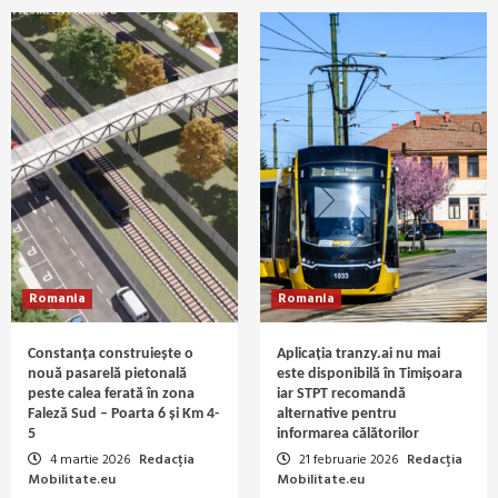
Romania
Romania
Constanța construiește o
Aplicația tranzy.ai nu mai
nouă pasarelă pietonală
este disponibilă în Timișoara
peste calea ferată în zona
iar STPT recomandă
Faleză Sud – Poarta 6 și Km 4-
alternative pentru
5
informarea călătorilor
4 martie 2026
Redacția
21 februarie 2026
Redacția
Mobilitate.eu
Mobilitate.eu