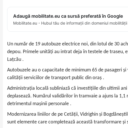
Adaugă mobilitate.eu ca sursă preferată în Google
Mobilitate.eu - Hubul tău de informații din domeniul mobilității
Un număr de 19 autobuze electrice noi, din lotul de 30 achi
depou. Primele unități au intrat deja în testele de traseu, 
Lațcău .
Autobuzele au o capacitate de minimum 65 de pasageri și vor 
calității serviciilor de transport public din oraș .
Administrația locală subliniază că investițiile din ultimii a
deplasează. Numărul validărilor în tramvaie a ajuns la 1,1 m
detrimentul mașinii personale .
Modernizarea liniilor de pe Cetății, Vidrighin și Bogdănești
sunt elemente care completează această transformare și su