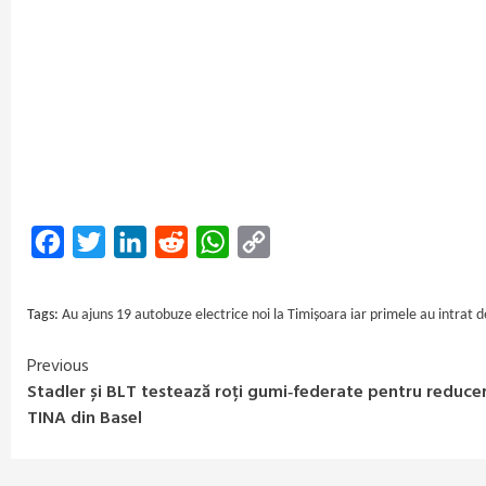
Facebook
Twitter
LinkedIn
Reddit
WhatsApp
Copy
Link
Tags:
Au ajuns 19 autobuze electrice noi la Timișoara iar primele au intrat d
Previous
Continue
Stadler și BLT testează roți gumi‑federate pentru reducere
Reading
TINA din Basel