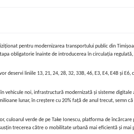
ziționat pentru modernizarea transportului public din Timișoara
etapa obligatorie înainte de introducerea în circulația regulată
deservi liniile 13, 21, 24, 28, 32, 33B, 46, E3, E4, E4B și E6, 
ni în vehicule noi, infrastructură modernizată și sisteme digita
ilioane lunar, în creștere cu 20% față de anul trecut, semn că t
lor, culoarul verde de pe Take Ionescu, platforma de încărcare p
sțin trecerea către o mobilitate urbană mai eficientă și mai 