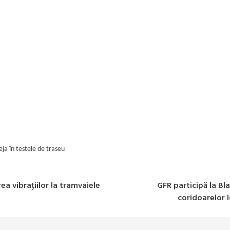
eja în testele de traseu
a vibrațiilor la tramvaiele
GFR participă la Bl
coridoarelor l