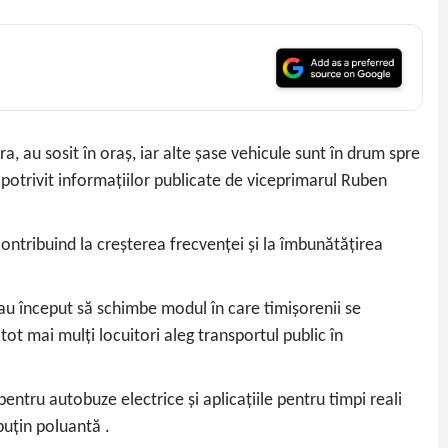
, au sosit în oraș, iar alte șase vehicule sunt în drum spre
, potrivit informațiilor publicate de viceprimarul Ruben
contribuind la creșterea frecvenței și la îmbunătățirea
le au început să schimbe modul în care timișorenii se
ot mai mulți locuitori aleg transportul public în
entru autobuze electrice și aplicațiile pentru timpi reali
puțin poluantă .