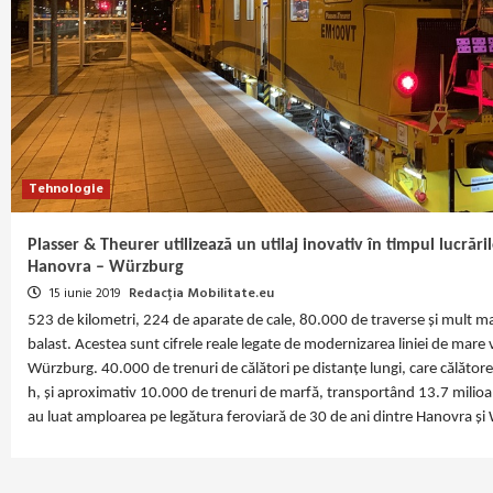
Tehnologie
Plasser & Theurer utilizează un utilaj inovativ în timpul lucrări
Hanovra – Würzburg
15 iunie 2019
Redacția Mobilitate.eu
523 de kilometri, 224 de aparate de cale, 80.000 de traverse și mult 
balast. Acestea sunt cifrele reale legate de modernizarea liniei de mare
Würzburg. 40.000 de trenuri de călători pe distanțe lungi, care călător
h, și aproximativ 10.000 de trenuri de marfă, transportând 13.7 milioan
au luat amploarea pe legătura feroviară de 30 de ani dintre Hanovra ș