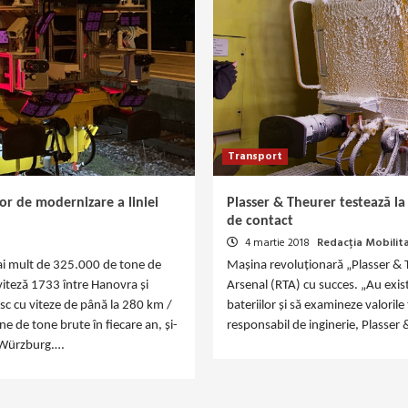
Transport
lor de modernizare a liniei
Plasser & Theurer testează la
de contact
4 martie 2018
Redacția Mobilit
mai mult de 325.000 de tone de
Mașina revoluționară „Plasser & T
 viteză 1733 între Hanovra și
Arsenal (RTA) cu succes. „Au exis
esc cu viteze de până la 280 km /
bateriilor și să examineze valorile
e de tone brute în fiecare an, și-
responsabil de inginerie, Plasser
i Würzburg.…