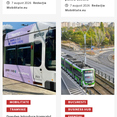
7 august 2026
Redacția
7 august 2026
Redacția
Mobilitate.eu
Mobilitate.eu
MOBILITATE
BUCURESTI
TRAMVAIE
BUSINESS HUB
Dresden introduce tramvaiul