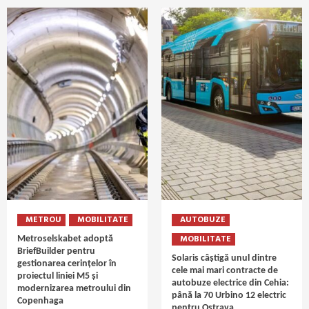
METROU
MOBILITATE
AUTOBUZE
MOBILITATE
Metroselskabet adoptă
BriefBuilder pentru
Solaris câștigă unul dintre
gestionarea cerințelor în
cele mai mari contracte de
proiectul liniei M5 și
autobuze electrice din Cehia:
modernizarea metroului din
până la 70 Urbino 12 electric
Copenhaga
pentru Ostrava