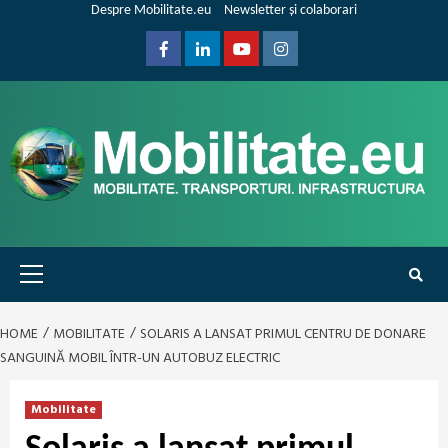
Skip
Despre Mobilitate.eu
Newsletter și colaborari
to
content
Facebook
Linkedin
Youtube
Instagram
Primary
Menu
HOME
MOBILITATE
SOLARIS A LANSAT PRIMUL CENTRU DE DONARE
SANGUINĂ MOBIL ÎNTR-UN AUTOBUZ ELECTRIC
Mobilitate