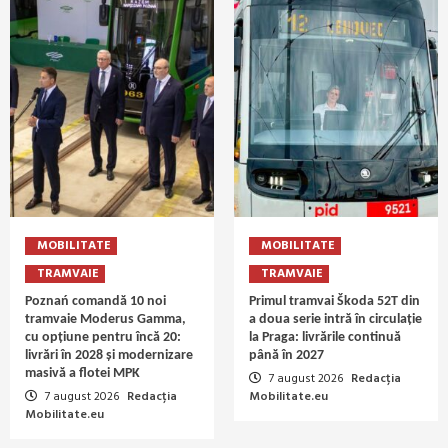
MOBILITATE
MOBILITATE
TRAMVAIE
TRAMVAIE
Poznań comandă 10 noi
Primul tramvai Škoda 52T din
tramvaie Moderus Gamma,
a doua serie intră în circulație
cu opțiune pentru încă 20:
la Praga: livrările continuă
livrări în 2028 și modernizare
până în 2027
masivă a flotei MPK
7 august 2026
Redacția
7 august 2026
Redacția
Mobilitate.eu
Mobilitate.eu