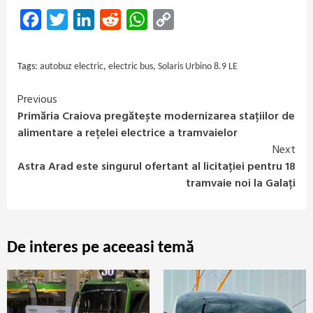
Facebook
Twitter
LinkedIn
Reddit
WhatsApp
Copy
Link
Tags:
autobuz electric
,
electric bus
,
Solaris Urbino 8.9 LE
Previous
Continue
Primăria Craiova pregătește modernizarea stațiilor de
Reading
alimentare a rețelei electrice a tramvaielor
Next
Astra Arad este singurul ofertant al licitației pentru 18
tramvaie noi la Galați
De interes pe aceeasi temă