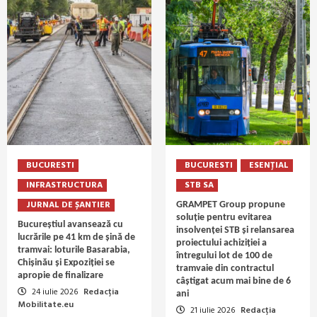
BUCURESTI
BUCURESTI
ESENȚIAL
INFRASTRUCTURA
STB SA
JURNAL DE ȘANTIER
GRAMPET Group propune
soluție pentru evitarea
Bucureștiul avansează cu
insolvenței STB și relansarea
lucrările pe 41 km de șină de
proiectului achiziției a
tramvai: loturile Basarabia,
întregului lot de 100 de
Chișinău și Expoziției se
tramvaie din contractul
apropie de finalizare
câștigat acum mai bine de 6
24 iulie 2026
Redacția
ani
Mobilitate.eu
21 iulie 2026
Redacția