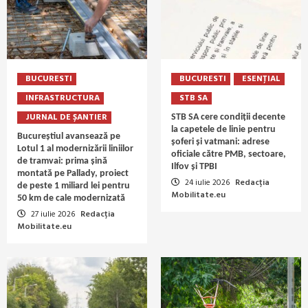
BUCURESTI
BUCURESTI
ESENȚIAL
INFRASTRUCTURA
STB SA
JURNAL DE ȘANTIER
STB SA cere condiții decente
la capetele de linie pentru
Bucureștiul avansează pe
șoferi și vatmani: adrese
Lotul 1 al modernizării liniilor
oficiale către PMB, sectoare,
de tramvai: prima șină
Ilfov și TPBI
montată pe Pallady, proiect
24 iulie 2026
Redacția
de peste 1 miliard lei pentru
Mobilitate.eu
50 km de cale modernizată
27 iulie 2026
Redacția
Mobilitate.eu