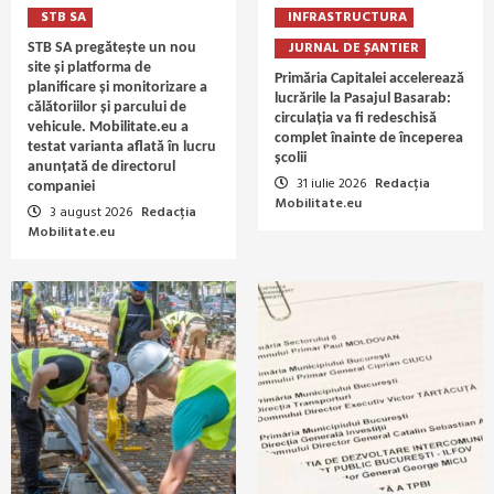
STB SA
INFRASTRUCTURA
JURNAL DE ȘANTIER
STB SA pregătește un nou
site și platforma de
Primăria Capitalei accelerează
planificare și monitorizare a
lucrările la Pasajul Basarab:
călătoriilor și parcului de
circulația va fi redeschisă
vehicule. Mobilitate.eu a
complet înainte de începerea
testat varianta aflată în lucru
școlii
anunțată de directorul
31 iulie 2026
Redacția
companiei
Mobilitate.eu
3 august 2026
Redacția
Mobilitate.eu