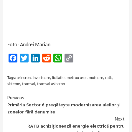
Foto: Andrei Marian
Facebook
Twitter
LinkedIn
Reddit
WhatsApp
Copy
Link
Tags:
asincron
,
invertoare
,
licitatie
,
metrou usor
,
motoare
,
ratb
,
sisteme
,
tramvai
,
tramvai asincron
Previous
Continue
Primăria Sector 6 pregătește modernizarea aleilor și
Reading
zonelor fără denumire
Next
RATB achiziționează energie electrică pentru