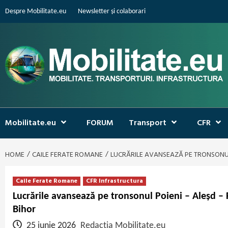
Skip
Despre Mobilitate.eu
Newsletter și colaborari
to
content
Mobilitate.eu
FORUM
Transport
CFR
HOME
CAILE FERATE ROMANE
LUCRĂRILE AVANSEAZĂ PE TRONSONUL 
Caile Ferate Romane
CFR Infrastructura
Lucrările avansează pe tronsonul Poieni – Aleșd – F
Bihor
25 iunie 2026
Redacția Mobilitate.eu