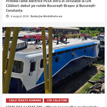
Primele rame electrice PESA intră în circulație la CFR
Călători: debut pe rutele București–Brașov și București–
Constanța
6 august 2026
Redacția Mobilitate.eu
CAILE FERATE ROMANE
CFR CALATORI