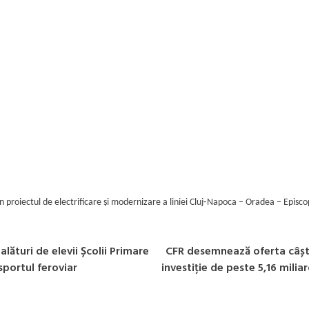
n proiectul de electrificare și modernizare a liniei Cluj‑Napoca – Oradea – Episco
 alături de elevii Școlii Primare
CFR desemnează oferta câști
sportul feroviar
investiție de peste 5,16 mili