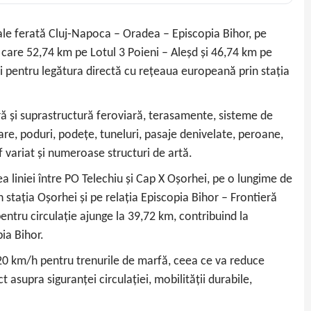
 cale ferată Cluj‑Napoca – Oradea – Episcopia Bihor, pe
 care 52,74 km pe Lotul 3 Poieni – Aleșd și 46,74 km pe
i pentru legătura directă cu rețeaua europeană prin stația
tură și suprastructură feroviară, terasamente, sisteme de
ntare, poduri, podețe, tuneluri, pasaje denivelate, peroane,
f variat și numeroase structuri de artă.
rea liniei între PO Telechiu și Cap X Oșorhei, pe o lungime de
n stația Oșorhei și pe relația Episcopia Bihor – Frontieră
pentru circulație ajunge la 39,72 km, contribuind la
ia Bihor.
 120 km/h pentru trenurile de marfă, ceea ce va reduce
 asupra siguranței circulației, mobilității durabile,