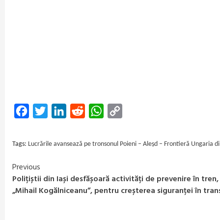
Facebook
Twitter
LinkedIn
Reddit
WhatsApp
Copy
Link
Tags:
Lucrările avansează pe tronsonul Poieni – Aleșd – Frontieră Ungaria di
Previous
Continue
Polițiștii din Iași desfășoară activități de prevenire în tren,
Reading
„Mihail Kogălniceanu”, pentru creșterea siguranței în tran