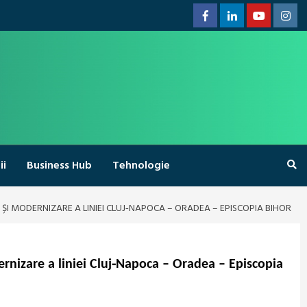
Facebook
Linkedin
Youtube
Inst
ii
Business Hub
Tehnologie
ȘI MODERNIZARE A LINIEI CLUJ‑NAPOCA – ORADEA – EPISCOPIA BIHOR
ernizare a liniei Cluj‑Napoca – Oradea – Episcopia