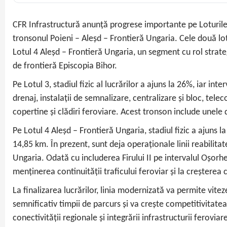
CFR Infrastructură anunță progrese importante pe Loturile 3 
tronsonul Poieni – Aleșd – Frontieră Ungaria. Cele două lo
Lotul 4 Aleșd – Frontieră Ungaria, un segment cu rol strat
de frontieră Episcopia Bihor.
Pe Lotul 3, stadiul fizic al lucrărilor a ajuns la 26%, iar 
drenaj, instalații de semnalizare, centralizare și bloc, tele
copertine și clădiri feroviare. Acest tronson include unele 
Pe Lotul 4 Aleșd – Frontieră Ungaria, stadiul fizic a ajuns l
14,85 km. În prezent, sunt deja operaționale linii reabilitat
Ungaria. Odată cu includerea Firului II pe intervalul Oșorhe
menținerea continuității traficului feroviar și la creșterea
La finalizarea lucrărilor, linia modernizată va permite vit
semnificativ timpii de parcurs și va crește competitivitatea 
conectivității regionale și integrării infrastructurii ferov