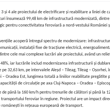
și 4 ale proiectului de electrificare și reabilitare a liniei de
turi însumează 99,48 km de infrastructură modernizată, dintre
egic pentru conectivitatea feroviară a nord‑vestului României ș
intervențiile acoperă întregul spectru de modernizare: infrastruc
comunicații, instalații fixe de tracțiune electrică, energoalime
dintre cele mai complexe lucrări ale proiectului, având un relie
a 48%, iar lucrările includ modernizarea infrastructurii și dubla
e pe 32,63 km, pe intervalele Aleșd – Tileag, Tileag – Oșorhei, î
i – Oradea Est, lungimea totală a liniilor reabilitate pregătite 
 capacității de circulație pe axa Cluj‑Napoca – Oradea – Episcop
eze de până la 160 km/h pentru trenurile de călători și până la
transportului feroviar în regiune. Proiectul are un impact direct
iare românești în rețeaua europeană de transport.