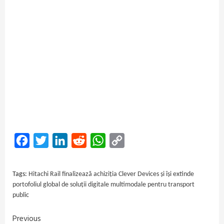
Facebook
Twitter
LinkedIn
Reddit
WhatsApp
Copy
Link
Tags:
Hitachi Rail finalizează achiziția Clever Devices și își extinde
portofoliul global de soluții digitale multimodale pentru transport
public
Previous
Continue