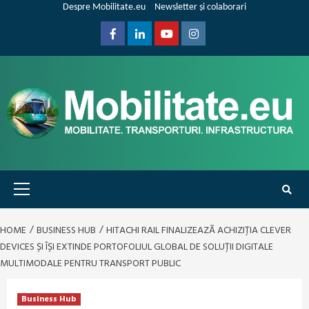
Skip
Despre Mobilitate.eu
Newsletter și colaborari
to
content
Facebook
Linkedin
Youtube
Instagram
Primary
Menu
HOME
BUSINESS HUB
HITACHI RAIL FINALIZEAZĂ ACHIZIȚIA CLEVER
DEVICES ȘI ÎȘI EXTINDE PORTOFOLIUL GLOBAL DE SOLUȚII DIGITALE
MULTIMODALE PENTRU TRANSPORT PUBLIC
Business Hub