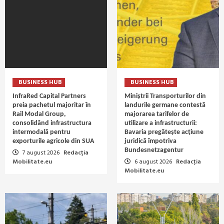
BUSINESS HUB
BUSINESS HUB
InfraRed Capital Partners
Miniștrii Transporturilor din
preia pachetul majoritar în
landurile germane contestă
Rail Modal Group,
majorarea tarifelor de
consolidând infrastructura
utilizare a infrastructurii:
intermodală pentru
Bavaria pregătește acțiune
exporturile agricole din SUA
juridică împotriva
Bundesnetzagentur
7 august 2026
Redacția
Mobilitate.eu
6 august 2026
Redacția
Mobilitate.eu