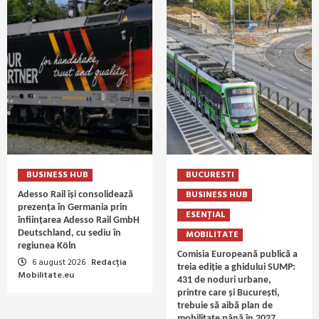
BUSINESS HUB
BUCURESTI
BUSINESS HUB
Adesso Rail își consolidează
prezența în Germania prin
ESENȚIAL
înființarea Adesso Rail GmbH
Deutschland, cu sediu în
MOBILITATE
regiunea Köln
Comisia Europeană publică a
6 august 2026
Redacția
treia ediție a ghidului SUMP:
Mobilitate.eu
431 de noduri urbane,
printre care și București,
trebuie să aibă plan de
mobilitate până în 2027