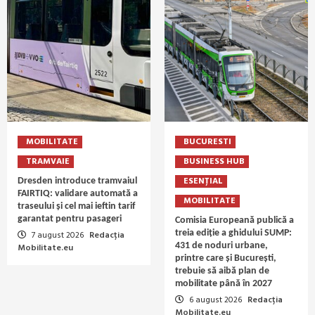
MOBILITATE
BUCURESTI
TRAMVAIE
BUSINESS HUB
ESENȚIAL
Dresden introduce tramvaiul
FAIRTIQ: validare automată a
MOBILITATE
traseului și cel mai ieftin tarif
garantat pentru pasageri
Comisia Europeană publică a
treia ediție a ghidului SUMP:
7 august 2026
Redacția
431 de noduri urbane,
Mobilitate.eu
printre care și București,
trebuie să aibă plan de
mobilitate până în 2027
6 august 2026
Redacția
Mobilitate.eu