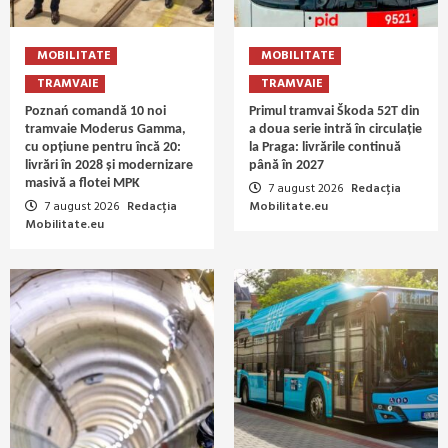
MOBILITATE
MOBILITATE
TRAMVAIE
TRAMVAIE
Poznań comandă 10 noi
Primul tramvai Škoda 52T din
tramvaie Moderus Gamma,
a doua serie intră în circulație
cu opțiune pentru încă 20:
la Praga: livrările continuă
livrări în 2028 și modernizare
până în 2027
masivă a flotei MPK
7 august 2026
Redacția
7 august 2026
Redacția
Mobilitate.eu
Mobilitate.eu