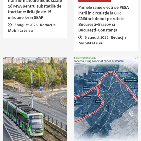
transformatoare monofazate
16 MVA pentru substațiile de
Primele rame electrice PESA
tracțiune: licitație de 15
intră în circulație la CFR
milioane lei în SEAP
Călători: debut pe rutele
7 august 2026
Redacția
București–Brașov și
Mobilitate.eu
București–Constanța
6 august 2026
Redacția
Mobilitate.eu