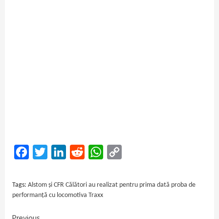
Facebook
Twitter
LinkedIn
Reddit
WhatsApp
Copy
Link
Tags:
Alstom și CFR Călători au realizat pentru prima dată proba de
performanță cu locomotiva Traxx
Previous