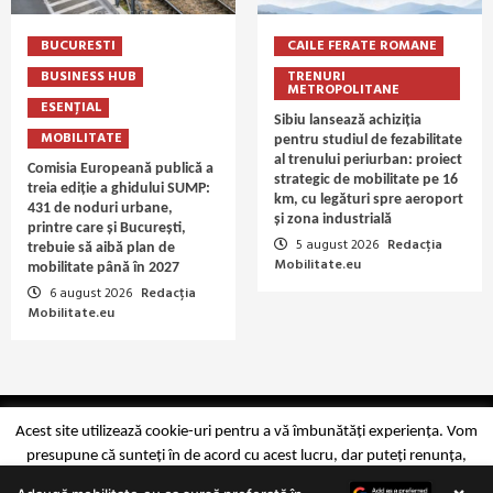
BUCURESTI
CAILE FERATE ROMANE
BUSINESS HUB
TRENURI
METROPOLITANE
ESENȚIAL
Sibiu lansează achiziția
MOBILITATE
pentru studiul de fezabilitate
al trenului periurban: proiect
Comisia Europeană publică a
strategic de mobilitate pe 16
treia ediție a ghidului SUMP:
km, cu legături spre aeroport
431 de noduri urbane,
și zona industrială
printre care și București,
5 august 2026
Redacția
trebuie să aibă plan de
Mobilitate.eu
mobilitate până în 2027
6 august 2026
Redacția
Mobilitate.eu
Copyright Mobilitate.eu © 2014-2026
Acest site utilizează cookie-uri pentru a vă îmbunătăți experiența. Vom
presupune că sunteți în de acord cu acest lucru, dar puteți renunța,
dacă doriți.
Mai multe detalii
Accept
Reject