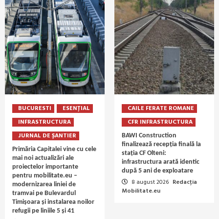
BUCURESTI
ESENȚIAL
CAILE FERATE ROMANE
INFRASTRUCTURA
CFR INFRASTRUCTURA
JURNAL DE ȘANTIER
BAWI Construction
finalizează recepția finală la
Primăria Capitalei vine cu cele
stația CF Olteni:
mai noi actualizări ale
infrastructura arată identic
proiectelor importante
după 5 ani de exploatare
pentru mobilitate.eu –
8 august 2026
Redacția
modernizarea liniei de
Mobilitate.eu
tramvai pe Bulevardul
Timișoara și instalarea noilor
refugii pe liniile 5 și 41