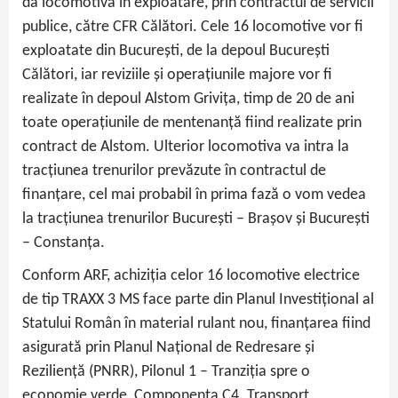
da locomotiva în exploatare, prin contractul de servicii
publice, către CFR Călători. Cele 16 locomotive vor fi
exploatate din București, de la depoul București
Călători, iar reviziile și operațiunile majore vor fi
realizate în depoul Alstom Grivița, timp de 20 de ani
toate operațiunile de mentenanță fiind realizate prin
contract de Alstom. Ulterior locomotiva va intra la
tracțiunea trenurilor prevăzute în contractul de
finanțare, cel mai probabil în prima fază o vom vedea
la tracțiunea trenurilor București – Brașov și București
– Constanța.
Conform ARF, achiziția celor 16 locomotive electrice
de tip TRAXX 3 MS face parte din Planul Investiţional al
Statului Român în material rulant nou, finanțarea fiind
asigurată prin Planul Național de Redresare și
Reziliență (PNRR), Pilonul 1 – Tranziția spre o
economie verde, Componenta C4. Transport