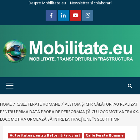
Skip
Despre Mobilitate.eu
Newsletter și colaborari
to
content
Facebook
Linkedin
Youtube
Instagram
Primary
Menu
HOME
CAILE FERATE ROMANE
ALSTOM ȘI CFR CĂLĂTORI AU REALIZAT
PENTRU PRIMA DATĂ PROBA DE PERFORMANȚĂ CU LOCOMOTIVA TRAXX.
LOCOMOTIVA URMEAZĂ SĂ INTRE LA TRACȚIUNE ÎN SCURT TIMP
Autoritatea pentru Reformă Feroviară
Caile Ferate Romane