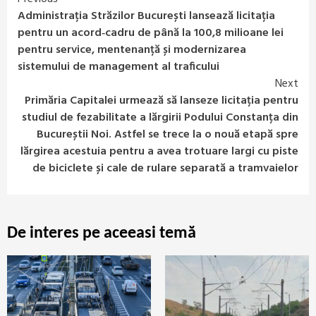
Continue
Administrația Străzilor București lansează licitația
Reading
pentru un acord‑cadru de până la 100,8 milioane lei
pentru service, mentenanță și modernizarea
sistemului de management al traficului
Next
Primăria Capitalei urmează să lanseze licitația pentru
studiul de fezabilitate a lărgirii Podului Constanța din
Bucureștii Noi. Astfel se trece la o nouă etapă spre
lărgirea acestuia pentru a avea trotuare largi cu piste
de biciclete și cale de rulare separată a tramvaielor
De interes pe aceeasi temă