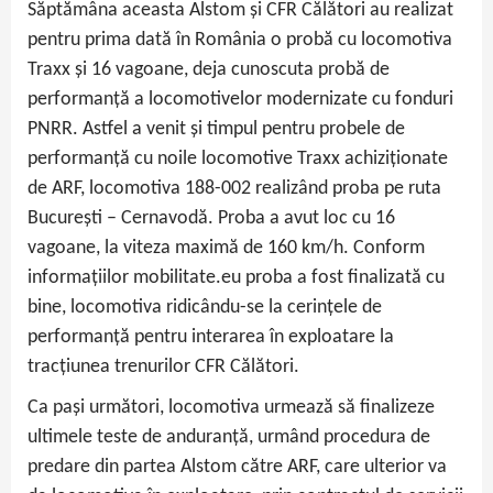
Săptămâna aceasta Alstom și CFR Călători au realizat
pentru prima dată în România o probă cu locomotiva
Traxx și 16 vagoane, deja cunoscuta probă de
performanță a locomotivelor modernizate cu fonduri
PNRR. Astfel a venit și timpul pentru probele de
performanță cu noile locomotive Traxx achiziționate
de ARF, locomotiva 188-002 realizând proba pe ruta
București – Cernavodă. Proba a avut loc cu 16
vagoane, la viteza maximă de 160 km/h. Conform
informațiilor mobilitate.eu proba a fost finalizată cu
bine, locomotiva ridicându-se la cerințele de
performanță pentru interarea în exploatare la
tracțiunea trenurilor CFR Călători.
Ca pași următori, locomotiva urmează să finalizeze
ultimele teste de anduranță, urmând procedura de
predare din partea Alstom către ARF, care ulterior va