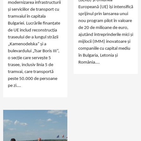
(BERD) și Uniunea
modernizarea infrastructurii
Europeană (UE) își intensifică
și serviciilor de transport cu
sprijinul prin lansarea unui
tramvaiul în capitala
nou program pilot în valoare
Bulgariei. Lucrările finanțate
de 20 de milioane de euro,
de UE includ reconstrucția
ajutând întreprinderile mici și
traseului de-a lungul străzii
mijlocii (IMM) inovatoare și
„Kamenodelska” și a
companiile cu capital mediu
bulevardului „Tsar Boris III”,
în Bulgaria, Letonia și
o secție care servește 5
România.…
trasee, inclusiv linia 5 de
tramvai, care transportă
peste 50.000 de persoane
pe zi.…