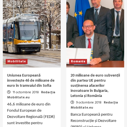
Mobilitate
Romania
Uniunea Europeană
20 milioane de euro subvenții
investește 46 de milioane de
din partea UE pentru
euro în tramvaiul din Sofia
susținerea afacerilor
inovatoare în Bulgaria,
11 octombrie 2018
Redacția
Letonia și România
Mobilitate.eu
9 octombrie 2018
Redacția
46,6 milioane de euro din
Mobilitate.eu
Fondul European de
Banca Europeană pentru
Dezvoltare Regională (FEDR)
Reconstrucție și Dezvoltare
sunt investite pentru