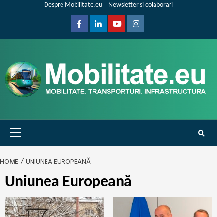
Skip
Despre Mobilitate.eu
Newsletter și colaborari
to
content
Facebook
Linkedin
Youtube
Instagram
Primary
Menu
HOME
UNIUNEA EUROPEANĂ
Uniunea Europeană