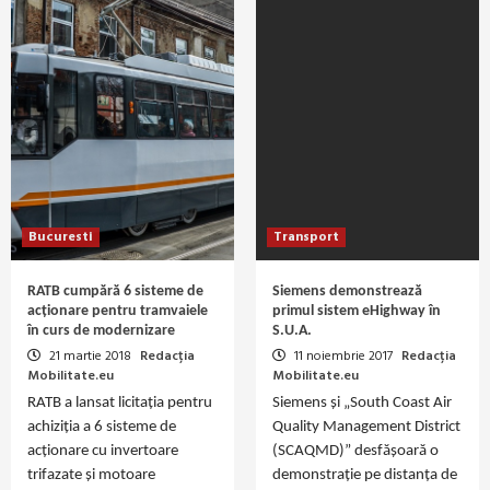
Bucuresti
Transport
RATB cumpără 6 sisteme de
Siemens demonstrează
acționare pentru tramvaiele
primul sistem eHighway în
în curs de modernizare
S.U.A.
21 martie 2018
Redacția
11 noiembrie 2017
Redacția
Mobilitate.eu
Mobilitate.eu
RATB a lansat licitația pentru
Siemens și „South Coast Air
achiziția a 6 sisteme de
Quality Management District
acționare cu invertoare
(SCAQMD)” desfășoară o
trifazate și motoare
demonstrație pe distanța de