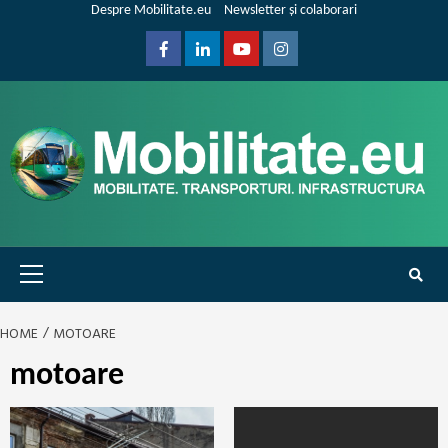
Skip
Despre Mobilitate.eu
Newsletter și colaborari
to
content
Facebook
Linkedin
Youtube
Instagram
Primary
Menu
HOME
MOTOARE
motoare