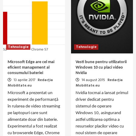
Tehnologie
Tehnologie
Microsoft Edge are cel mai
Vesti bune pentru utilizatorii
eficient management al
Windows 10 cu placi video
consumului bateriei
Nvidia
13 aprilie 2017
Redacția
14 august 2015
Redacția
Mobilitate.eu
Mobilitate.eu
Microsoft a prezentat un
Nvidia tocmai a lansat primul
experiment de performanță
driver dedicat pentru
în rularea de video streaming
sistemul de operare
pe laptopuri care sunt
Windows 10, asingurand
alimentate doar din baterie.
astfel utilizarea optima a
Experimentul a fost realizat
resurselor placilor video cu
cu browserele Edge, Chrome
noul sistem de operare