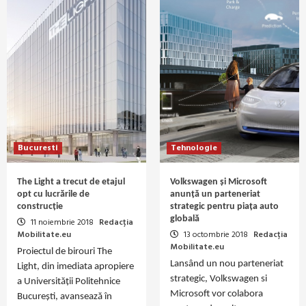
Bucuresti
Tehnologie
The Light a trecut de etajul
Volkswagen și Microsoft
opt cu lucrările de
anunță un parteneriat
construcție
strategic pentru piața auto
globală
11 noiembrie 2018
Redacția
Mobilitate.eu
13 octombrie 2018
Redacția
Mobilitate.eu
Proiectul de birouri The
Lansând un nou parteneriat
Light, din imediata apropiere
strategic, Volkswagen si
a Universității Politehnice
Microsoft vor colabora
București, avansează în