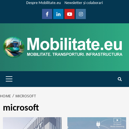
Skip
Despre Mobilitate.eu
Newsletter și colaborari
to
content
Facebook
Linkedin
Youtube
Instagram
Primary
Menu
HOME
MICROSOFT
microsoft