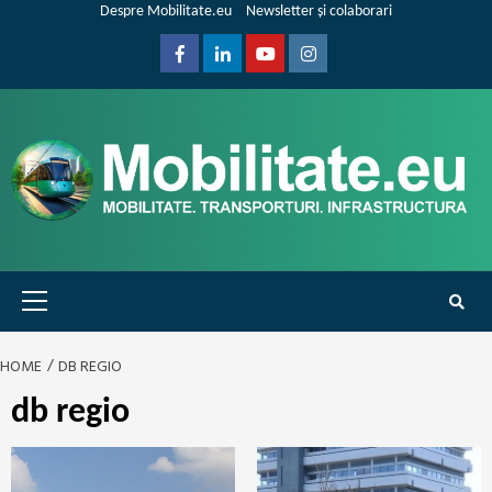
Skip
Despre Mobilitate.eu
Newsletter și colaborari
to
content
Facebook
Linkedin
Youtube
Instagram
Primary
Menu
HOME
DB REGIO
db regio