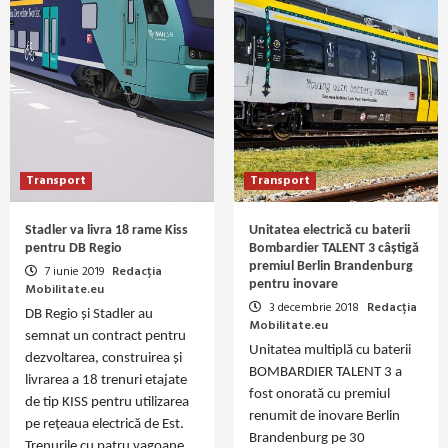
Transport
Transport
Stadler va livra 18 rame Kiss
Unitatea electrică cu baterii
pentru DB Regio
Bombardier TALENT 3 câștigă
premiul Berlin Brandenburg
7 iunie 2019
Redacția
pentru inovare
Mobilitate.eu
3 decembrie 2018
Redacția
DB Regio și Stadler au
Mobilitate.eu
semnat un contract pentru
Unitatea multiplă cu baterii
dezvoltarea, construirea și
BOMBARDIER TALENT 3 a
livrarea a 18 trenuri etajate
fost onorată cu premiul
de tip KISS pentru utilizarea
renumit de inovare Berlin
pe rețeaua electrică de Est.
Brandenburg pe 30
Trenurile cu patru vagoane