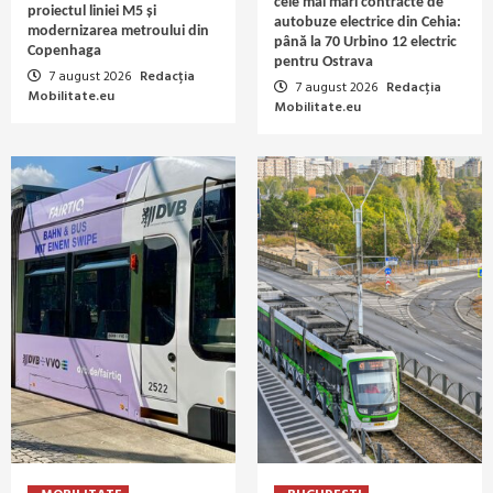
cele mai mari contracte de
proiectul liniei M5 și
autobuze electrice din Cehia:
modernizarea metroului din
până la 70 Urbino 12 electric
Copenhaga
pentru Ostrava
7 august 2026
Redacția
7 august 2026
Redacția
Mobilitate.eu
Mobilitate.eu