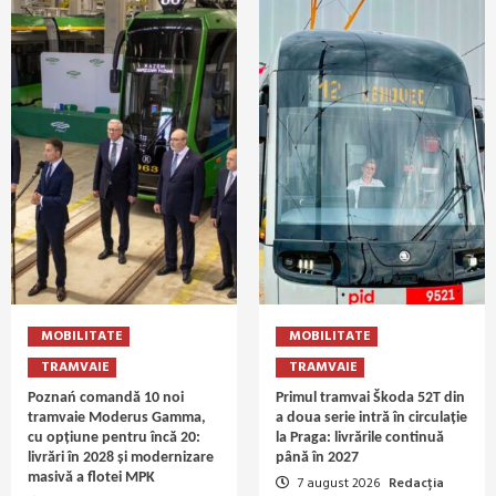
MOBILITATE
MOBILITATE
TRAMVAIE
TRAMVAIE
Poznań comandă 10 noi
Primul tramvai Škoda 52T din
tramvaie Moderus Gamma,
a doua serie intră în circulație
cu opțiune pentru încă 20:
la Praga: livrările continuă
livrări în 2028 și modernizare
până în 2027
masivă a flotei MPK
7 august 2026
Redacția