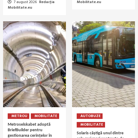
7 august 2026
Redacția
Mobilitate.eu
Mobilitate.eu
METROU
MOBILITATE
AUTOBUZE
MOBILITATE
Metroselskabet adoptă
BriefBuilder pentru
Solaris câștigă unul dintre
gestionarea cerințelor în