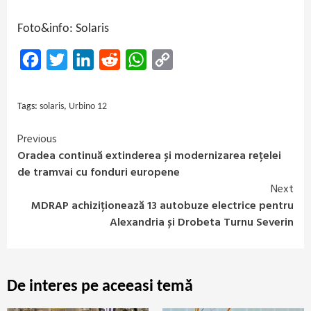
Foto&info: Solaris
Facebook
Twitter
LinkedIn
Reddit
WhatsApp
Copy
Link
Tags:
solaris
,
Urbino 12
Previous
Continue
Oradea continuă extinderea și modernizarea rețelei
Reading
de tramvai cu fonduri europene
Next
MDRAP achiziționează 13 autobuze electrice pentru
Alexandria și Drobeta Turnu Severin
De interes pe aceeasi temă