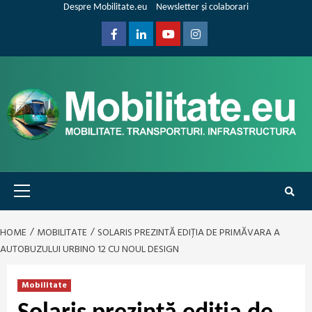
Skip
Despre Mobilitate.eu
Newsletter și colaborari
to
content
Facebook
Linkedin
Youtube
Instagram
Primary
Menu
HOME
MOBILITATE
SOLARIS PREZINTĂ EDIȚIA DE PRIMĂVARA A
AUTOBUZULUI URBINO 12 CU NOUL DESIGN
Mobilitate