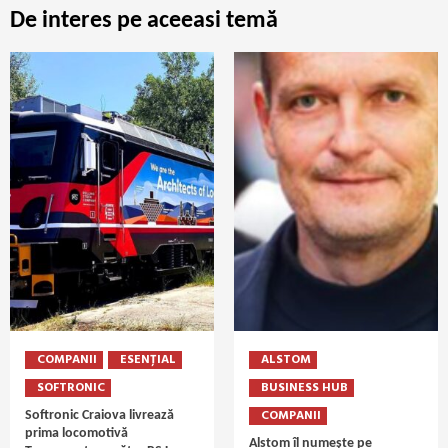
De interes pe aceeasi temă
COMPANII
ESENȚIAL
ALSTOM
SOFTRONIC
BUSINESS HUB
COMPANII
Softronic Craiova livrează
prima locomotivă
Alstom îl numește pe