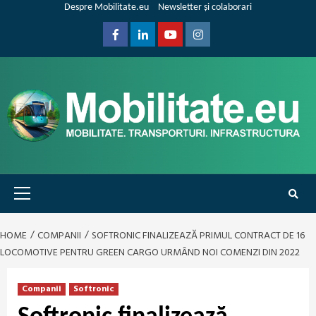
Skip
Despre Mobilitate.eu
Newsletter și colaborari
to
content
Facebook
Linkedin
Youtube
Instagram
Primary
Menu
HOME
COMPANII
SOFTRONIC FINALIZEAZĂ PRIMUL CONTRACT DE 16
LOCOMOTIVE PENTRU GREEN CARGO URMÂND NOI COMENZI DIN 2022
Companii
Softronic