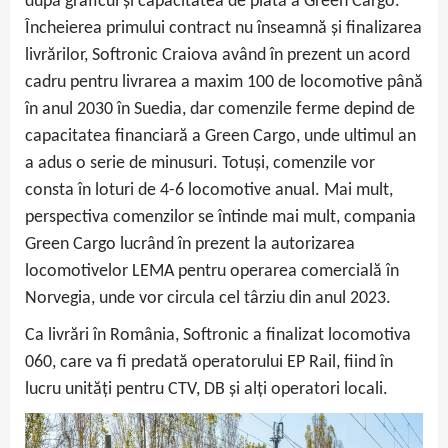
după graficul și capacitatea de plată a Green Cargo.
Încheierea primului contract nu înseamnă și finalizarea
livrărilor, Softronic Craiova având în prezent un acord
cadru pentru livrarea a maxim 100 de locomotive până
în anul 2030 în Suedia, dar comenzile ferme depind de
capacitatea financiară a Green Cargo, unde ultimul an
a adus o serie de minusuri. Totuși, comenzile vor
consta în loturi de 4-6 locomotive anual. Mai mult,
perspectiva comenzilor se întinde mai mult, compania
Green Cargo lucrând în prezent la autorizarea
locomotivelor LEMA pentru operarea comercială în
Norvegia, unde vor circula cel târziu din anul 2023.
Ca livrări în România, Softronic a finalizat locomotiva
060, care va fi predată operatorului EP Rail, fiind în
lucru unități pentru CTV, DB și alți operatori locali.