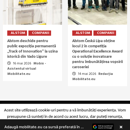
ALSTOM
COMPANII
ALSTOM
COMPANII
Alstom deschide pentru
Alstom Česká Lípa obține
public expoziția permanentă
locul 2 în competiția
„Track of Innovation” la uzina
Operational Excellence Award
istorică din Vado Ligure
cu o soluție inovatoare
pentru îmbunătățirea vopsirii
16 mai 2026
Mobix -
caroseriei
Asistentul virtual
Mobilitate.eu
14 mai 2026
Redacția
Mobilitate.eu
Copyright Mobilitate.eu © 2014-2026
Acest site utilizează cookie-uri pentru a vă îmbunătăți experiența. Vom
presupune că sunteți în de acord cu acest lucru, dar puteți renunța,
×
dacă doriți.
Mai multe detalii
Accept
Reject
Adaugă mobilitate.eu ca sursă preferată în Google