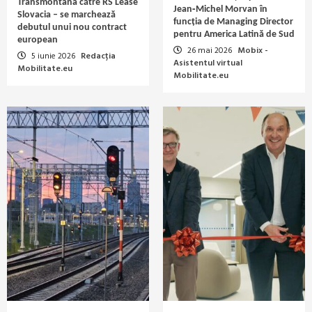
Transmontana către RS Lease
Jean‑Michel Morvan în
Slovacia – se marchează
funcția de Managing Director
debutul unui nou contract
pentru America Latină de Sud
european
26 mai 2026
Mobix -
5 iunie 2026
Redacția
Asistentul virtual
Mobilitate.eu
Mobilitate.eu