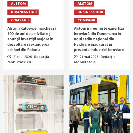
ALSTOM
ALSTOM
BUSINESS HUB
BUSINESS HUB
COMPANII
COMPANII
Alstom Katowice marchează
Alstom își reunește expertiza
100 de ani de activitate și
feroviară din Danemarca în
anunță investiții majore în
noul sediu național din
dezvoltare și extinderea
Hvidovre inaugurat în
echipei din Polonia
prezența industriei feroviare
21 mai 2026
Redacția
21 mai 2026
Redacția
Mobilitate.eu
Mobilitate.eu