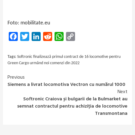
Foto: mobilitate.eu
Facebook
Twitter
LinkedIn
Reddit
WhatsApp
Copy
Link
Tags:
Softronic finalizează primul contract de 16 locomotive pentru
Green Cargo urmând noi comenzi din 2022
Previous
Continue
Siemens a livrat locomotiva Vectron cu numărul 1000
Reading
Next
Softronic Craiova și bulgarii de la Bulmarket au
semnat contractul pentru achiziția de locomotive
Transmontana