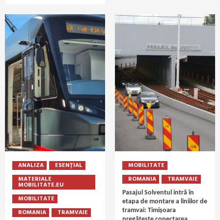
ANALIZA
ESENȚIAL
MOBILITATE
MATERIALE
ROMANIA
TRAMVAIE
MOBILITATE.EU
Pasajul Solventul intră în
MOBILITATE
etapa de montare a liniilor de
tramvai: Timișoara
ROMANIA
TRAMVAIE
pregătește conectarea