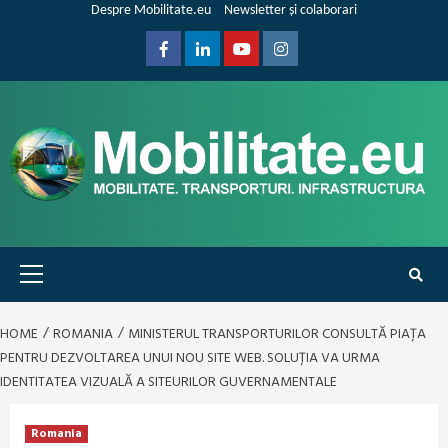
Skip
Despre Mobilitate.eu
Newsletter și colaborari
to
content
Facebook
Linkedin
Youtube
Instagram
Primary
Menu
HOME
ROMANIA
MINISTERUL TRANSPORTURILOR CONSULTĂ PIAȚA
PENTRU DEZVOLTAREA UNUI NOU SITE WEB. SOLUȚIA VA URMA
IDENTITATEA VIZUALĂ A SITEURILOR GUVERNAMENTALE
Romania