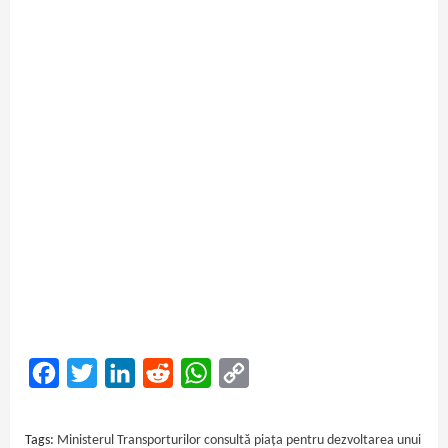
Facebook
Twitter
LinkedIn
Reddit
WhatsApp
Copy
Link
Tags:
Ministerul Transporturilor consultă piața pentru dezvoltarea unui