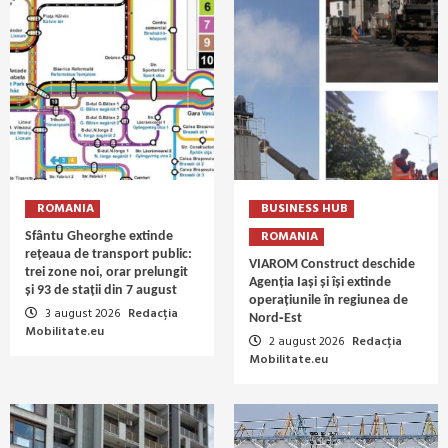
ROMANIA
BUSINESS HUB
ROMANIA
Sfântu Gheorghe extinde
rețeaua de transport public:
VIAROM Construct deschide
trei zone noi, orar prelungit
Agenția Iași și își extinde
și 93 de stații din 7 august
operațiunile în regiunea de
3 august 2026
Redacția
Nord‑Est
Mobilitate.eu
2 august 2026
Redacția
Mobilitate.eu