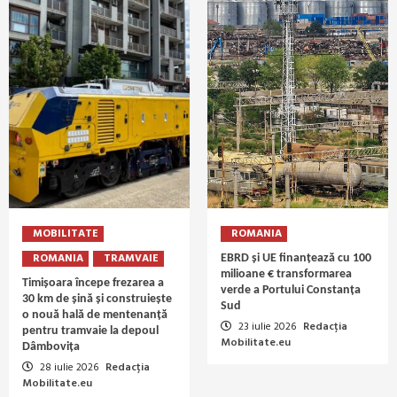
MOBILITATE
ROMANIA
ROMANIA
TRAMVAIE
EBRD și UE finanțează cu 100
milioane € transformarea
Timișoara începe frezarea a
verde a Portului Constanța
30 km de șină și construiește
Sud
o nouă hală de mentenanță
23 iulie 2026
Redacția
pentru tramvaie la depoul
Mobilitate.eu
Dâmbovița
28 iulie 2026
Redacția
Mobilitate.eu