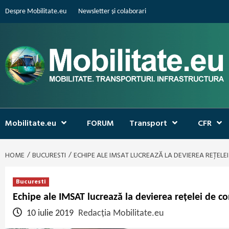
Skip
Despre Mobilitate.eu
Newsletter și colaborari
to
content
Mobilitate.eu
FORUM
Transport
CFR
HOME
BUCURESTI
ECHIPE ALE IMSAT LUCREAZĂ LA DEVIEREA REȚELEI
Bucuresti
Echipe ale IMSAT lucrează la devierea rețelei de co
10 iulie 2019
Redacția Mobilitate.eu