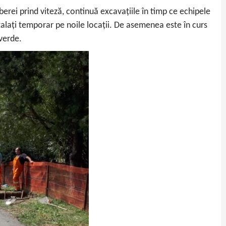
Taberei prind viteză, continuă excavațiile în timp ce echipele
stalați temporar pe noile locații. De asemenea este în curs
 verde.