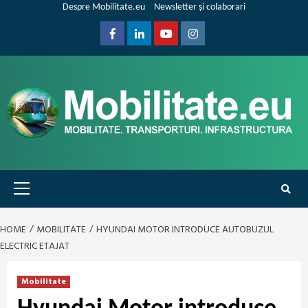
Skip
Despre Mobilitate.eu
Newsletter și colaborari
to
content
Facebook
Linkedin
Youtube
Instagram
Primary
Menu
HOME
MOBILITATE
HYUNDAI MOTOR INTRODUCE AUTOBUZUL
ELECTRIC ETAJAT
Mobilitate