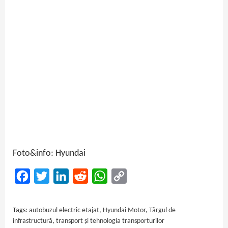
Foto&info: Hyundai
Facebook
Twitter
LinkedIn
Reddit
WhatsApp
Copy
Link
Tags:
autobuzul electric etajat
,
Hyundai Motor
,
Târgul de
infrastructură
,
transport și tehnologia transporturilor