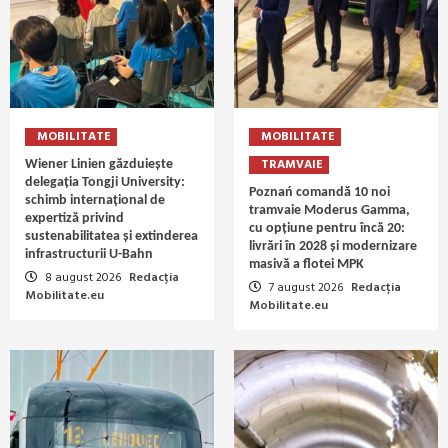
MOBILITATE
MOBILITATE
TRAMVAIE
Wiener Linien găzduiește
delegația Tongji University:
Poznań comandă 10 noi
schimb internațional de
tramvaie Moderus Gamma,
expertiză privind
cu opțiune pentru încă 20:
sustenabilitatea și extinderea
livrări în 2028 și modernizare
infrastructurii U-Bahn
masivă a flotei MPK
8 august 2026
Redacția
7 august 2026
Redacția
Mobilitate.eu
Mobilitate.eu