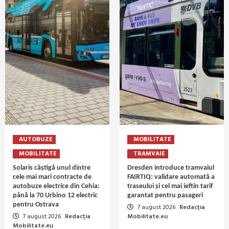
AUTOBUZE
MOBILITATE
MOBILITATE
TRAMVAIE
Solaris câștigă unul dintre
Dresden introduce tramvaiul
cele mai mari contracte de
FAIRTIQ: validare automată a
autobuze electrice din Cehia:
traseului și cel mai ieftin tarif
până la 70 Urbino 12 electric
garantat pentru pasageri
pentru Ostrava
7 august 2026
Redacția
7 august 2026
Redacția
Mobilitate.eu
Mobilitate.eu