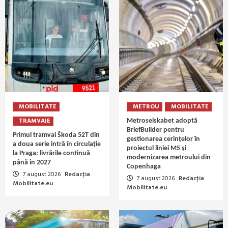
MOBILITATE
METROU
MOBILITATE
TRAMVAIE
Metroselskabet adoptă
BriefBuilder pentru
Primul tramvai Škoda 52T din
gestionarea cerințelor în
a doua serie intră în circulație
proiectul liniei M5 și
la Praga: livrările continuă
modernizarea metroului din
până în 2027
Copenhaga
7 august 2026
Redacția
7 august 2026
Redacția
Mobilitate.eu
Mobilitate.eu