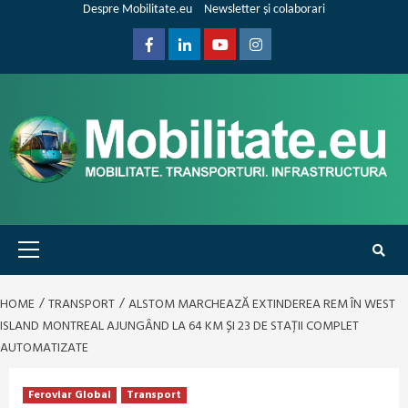
Skip
Despre Mobilitate.eu
Newsletter și colaborari
to
content
Facebook
Linkedin
Youtube
Instagram
Primary
Menu
HOME
TRANSPORT
ALSTOM MARCHEAZĂ EXTINDEREA REM ÎN WEST
ISLAND MONTREAL AJUNGÂND LA 64 KM ȘI 23 DE STAȚII COMPLET
AUTOMATIZATE
Feroviar Global
Transport