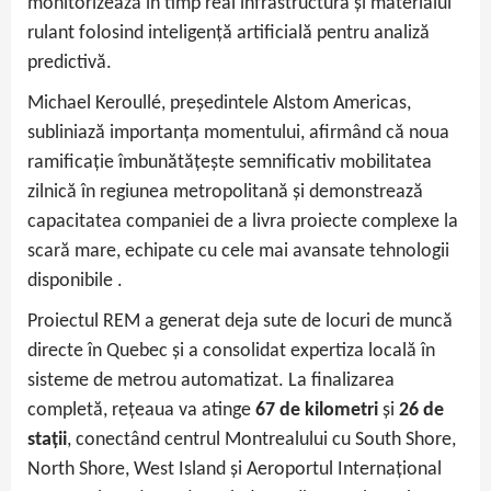
monitorizează în timp real infrastructura și materialul
rulant folosind inteligență artificială pentru analiză
predictivă.
Michael Keroullé, președintele Alstom Americas,
subliniază importanța momentului, afirmând că noua
ramificație îmbunătățește semnificativ mobilitatea
zilnică în regiunea metropolitană și demonstrează
capacitatea companiei de a livra proiecte complexe la
scară mare, echipate cu cele mai avansate tehnologii
disponibile .
Proiectul REM a generat deja sute de locuri de muncă
directe în Quebec și a consolidat expertiza locală în
sisteme de metrou automatizat. La finalizarea
completă, rețeaua va atinge
67 de kilometri
și
26 de
stații
, conectând centrul Montrealului cu South Shore,
North Shore, West Island și Aeroportul Internațional