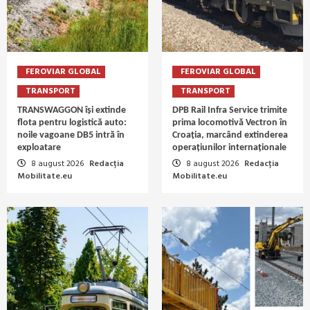
FEROVIAR GLOBAL
FEROVIAR GLOBAL
TRANSPORT
TRANSPORT
TRANSWAGGON își extinde
DPB Rail Infra Service trimite
flota pentru logistică auto:
prima locomotivă Vectron în
noile vagoane DB5 intră în
Croația, marcând extinderea
exploatare
operațiunilor internaționale
8 august 2026
Redacția
8 august 2026
Redacția
Mobilitate.eu
Mobilitate.eu