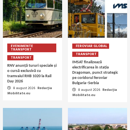
EVENIMENTE
FEROVIAR GLOBAL
TRANSPORT
TRANSPORT
TRANSPORT
IMSAT finalizează
RNV anunță tururi speciale și
electrificarea în stația
o cursă exclusivă cu
Dragoman, punct strategic
tramvaiul RHB 1020 la Rail
pe coridorul feroviar
Day 2026
Bulgaria–Serbia
8 august 2026
Redacția
8 august 2026
Redacția
Mobilitate.eu
Mobilitate.eu