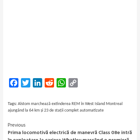
Facebook
Twitter
LinkedIn
Reddit
WhatsApp
Copy
Link
Tags:
Alstom marchează extinderea REM în West Island Montreal
ajungând la 64 km și 23 de stații complet automatizate
Previous
Continue
Prima locomotivă electrică de manevră Class 08e intră
Reading