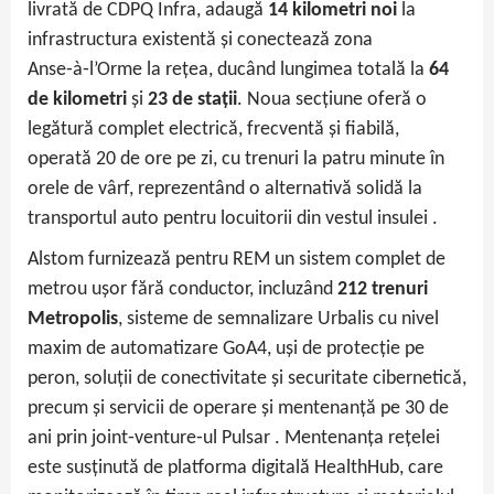
livrată de CDPQ Infra, adaugă
14 kilometri noi
la
infrastructura existentă și conectează zona
Anse‑à‑l’Orme la rețea, ducând lungimea totală la
64
de kilometri
și
23 de stații
. Noua secțiune oferă o
legătură complet electrică, frecventă și fiabilă,
operată 20 de ore pe zi, cu trenuri la patru minute în
orele de vârf, reprezentând o alternativă solidă la
transportul auto pentru locuitorii din vestul insulei .
Alstom furnizează pentru REM un sistem complet de
metrou ușor fără conductor, incluzând
212 trenuri
Metropolis
, sisteme de semnalizare Urbalis cu nivel
maxim de automatizare GoA4, uși de protecție pe
peron, soluții de conectivitate și securitate cibernetică,
precum și servicii de operare și mentenanță pe 30 de
ani prin joint‑venture‑ul Pulsar . Mentenanța rețelei
este susținută de platforma digitală HealthHub, care