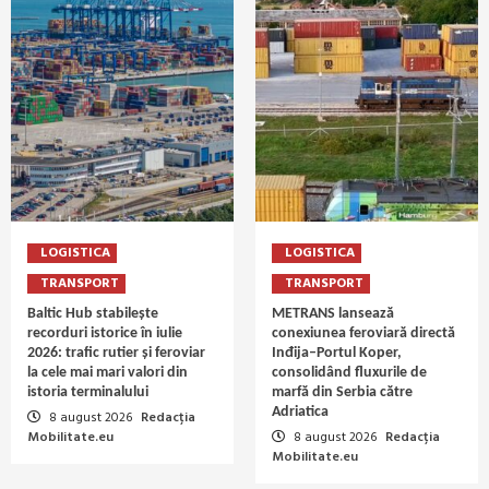
LOGISTICA
LOGISTICA
TRANSPORT
TRANSPORT
Baltic Hub stabilește
METRANS lansează
recorduri istorice în iulie
conexiunea feroviară directă
2026: trafic rutier și feroviar
Inđija–Portul Koper,
la cele mai mari valori din
consolidând fluxurile de
istoria terminalului
marfă din Serbia către
Adriatica
8 august 2026
Redacția
Mobilitate.eu
8 august 2026
Redacția
Mobilitate.eu