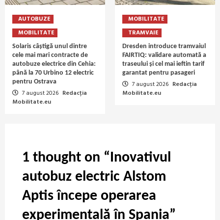
AUTOBUZE
MOBILITATE
MOBILITATE
TRAMVAIE
Solaris câștigă unul dintre
Dresden introduce tramvaiul
cele mai mari contracte de
FAIRTIQ: validare automată a
autobuze electrice din Cehia:
traseului și cel mai ieftin tarif
până la 70 Urbino 12 electric
garantat pentru pasageri
pentru Ostrava
7 august 2026
Redacția
7 august 2026
Redacția
Mobilitate.eu
Mobilitate.eu
1 thought on “
Inovativul
autobuz electric Alstom
Aptis începe operarea
experimentală în Spania
”