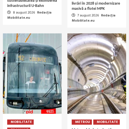
sustenabilitatea și extinderea
livrări în 2028 și modernizare
infrastructurii U-Bahn
masivă a flotei MPK
8 august 2026
Redacția
7 august 2026
Redacția
Mobilitate.eu
Mobilitate.eu
MOBILITATE
METROU
MOBILITATE