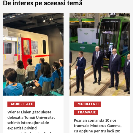
De interes pe aceeasi temă
MOBILITATE
MOBILITATE
TRAMVAIE
Wiener Linien găzduiește
delegația Tongji University:
Poznań comandă 10 noi
schimb internațional de
tramvaie Moderus Gamma,
expertiză privind
cu opțiune pentru încă 20: