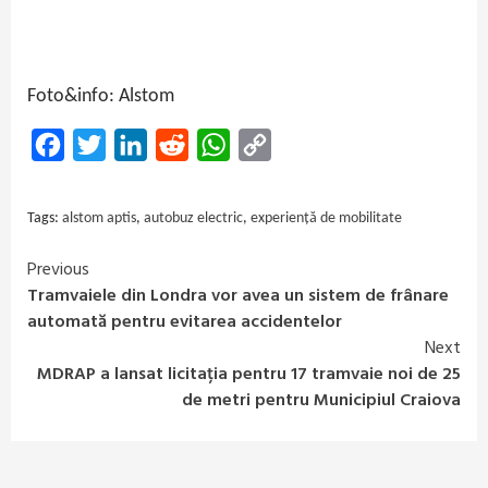
Foto&info: Alstom
Facebook
Twitter
LinkedIn
Reddit
WhatsApp
Copy
Link
Tags:
alstom aptis
,
autobuz electric
,
experiență de mobilitate
Previous
Continue
Tramvaiele din Londra vor avea un sistem de frânare
Reading
automată pentru evitarea accidentelor
Next
MDRAP a lansat licitația pentru 17 tramvaie noi de 25
de metri pentru Municipiul Craiova