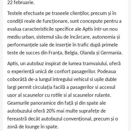
22 februarie.
Testele efectuate pe traseele clienților, precum și în
condiții reale de funcționare, sunt concepute pentru a
evalua caracteristicile specifice ale Aptis într-un nou
mediu urban, sistemul său de încărcare, autonomia și
performanțele sale de inserție în trafic după primele
teste de succes din Franța, Belgia, Olanda și Germania.
Aptis, un autobuz inspirat de lumea tramvaiului, oferă
o experiență unică de confort pasagerilor. Podeaua
coborâtă de-a lungul întregului vehicul si ușile duble
largi permit circulația facilă a pasagerilor si accesul
ușor al scaunelor cu rotile si al scaunelor rulante.
Geamurile panoramice din față și din spate ale
autobuzului oferă 20% mai multe suprafețe de
fereastră decât autobuzul convențional, precum și o
zonă de lounge în spate.