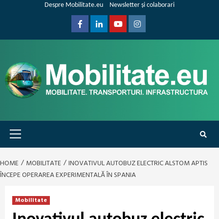
Skip
Despre Mobilitate.eu
Newsletter și colaborari
to
content
Facebook
Linkedin
Youtube
Instagram
Primary
Menu
HOME
MOBILITATE
INOVATIVUL AUTOBUZ ELECTRIC ALSTOM APTIS
ÎNCEPE OPERAREA EXPERIMENTALĂ ÎN SPANIA
Mobilitate