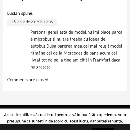
Lucian
spune:
18 ianuarie 2019 la 19:35
Personal genul asta de model,nu imi place,parca
e microbuz si nu are treaba cu ideea de
autobuz.Dupa parerea mea,cel mai reușit model
rămâne cel de la Mercedes de pana acum,cel
livrat tot de pe la tine am citit in Frankfurt,daca
nu gresesc
Comments are closed.
Copyright Mobilitate.eu © 2014-2026
Acest site utilizează cookie-uri pentru a vă îmbunătăți experiența. Vom
presupune că sunteți în de acord cu acest lucru, dar puteți renunța,