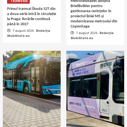
TRAMVAIE
Metroselskabet adoptă
BriefBuilder pentru
Primul tramvai Škoda 52T din
gestionarea cerințelor în
a doua serie intră în circulație
proiectul liniei M5 și
la Praga: livrările continuă
modernizarea metroului din
până în 2027
Copenhaga
7 august 2026
Redacția
7 august 2026
Redacția
Mobilitate.eu
Mobilitate.eu