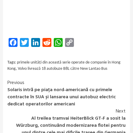
Facebook
Twitter
LinkedIn
Reddit
WhatsApp
Copy
Link
Tags:
primele unități din această serie operate de companie în Hong
Kong
,
Volvo livrează 18 autobuze B8L către New Lantao Bus
Previous
Continue
Solaris intră pe piața nord‑americană cu primele
Reading
contracte în SUA și lansarea unui autobuz electric
dedicat operatorilor americani
Next
Al treilea tramvai HeiterBlick GT‑F a sosit la
Würzburg, continuând modernizarea flotei pentru
unul dintre cele mai dificile trasee din Germania