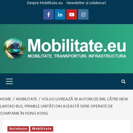
Skip
Despre Mobilitate.eu
Newsletter și colaborari
to
content
Facebook
Linkedin
Youtube
Instagram
Primary
Menu
HOME
MOBILITATE
VOLVO LIVREAZĂ 18 AUTOBUZE B8L CĂTRE NEW
LANTAO BUS, PRIMELE UNITĂȚI DIN ACEASTĂ SERIE OPERATE DE
COMPANIE ÎN HONG KONG
Autobuze
Mobilitate