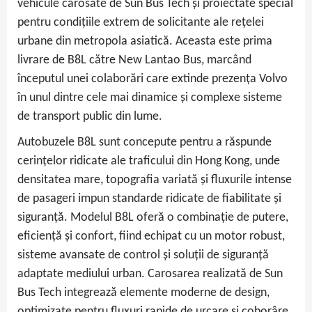
vehicule carosate de Sun Bus Tech și proiectate special
pentru condițiile extrem de solicitante ale rețelei
urbane din metropola asiatică. Aceasta este prima
livrare de B8L către New Lantao Bus, marcând
începutul unei colaborări care extinde prezența Volvo
în unul dintre cele mai dinamice și complexe sisteme
de transport public din lume.
Autobuzele B8L sunt concepute pentru a răspunde
cerințelor ridicate ale traficului din Hong Kong, unde
densitatea mare, topografia variată și fluxurile intense
de pasageri impun standarde ridicate de fiabilitate și
siguranță. Modelul B8L oferă o combinație de putere,
eficiență și confort, fiind echipat cu un motor robust,
sisteme avansate de control și soluții de siguranță
adaptate mediului urban. Carosarea realizată de Sun
Bus Tech integrează elemente moderne de design,
optimizate pentru fluxuri rapide de urcare și coborâre,