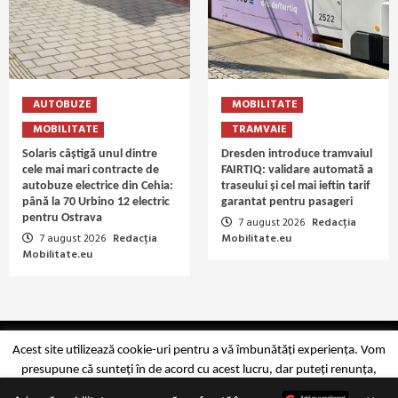
AUTOBUZE
MOBILITATE
MOBILITATE
TRAMVAIE
Solaris câștigă unul dintre
Dresden introduce tramvaiul
cele mai mari contracte de
FAIRTIQ: validare automată a
autobuze electrice din Cehia:
traseului și cel mai ieftin tarif
până la 70 Urbino 12 electric
garantat pentru pasageri
pentru Ostrava
7 august 2026
Redacția
7 august 2026
Redacția
Mobilitate.eu
Mobilitate.eu
Copyright Mobilitate.eu © 2014-2026
Acest site utilizează cookie-uri pentru a vă îmbunătăți experiența. Vom
presupune că sunteți în de acord cu acest lucru, dar puteți renunța,