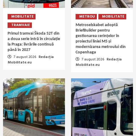
MOBILITATE
METROU
MOBILITATE
TRAMVAIE
Metroselskabet adoptă
BriefBuilder pentru
Primul tramvai Škoda 52T din
gestionarea cerințelor în
a doua serie intră în circulație
proiectul liniei M5 și
la Praga: livrările continuă
modernizarea metroului din
până în 2027
Copenhaga
7 august 2026
Redacția
7 august 2026
Redacția
Mobilitate.eu
Mobilitate.eu