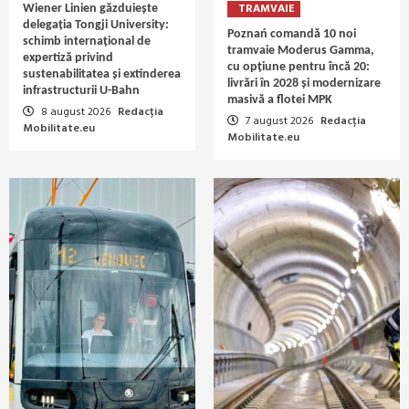
TRAMVAIE
Wiener Linien găzduiește
delegația Tongji University:
Poznań comandă 10 noi
schimb internațional de
tramvaie Moderus Gamma,
expertiză privind
cu opțiune pentru încă 20:
sustenabilitatea și extinderea
livrări în 2028 și modernizare
infrastructurii U-Bahn
masivă a flotei MPK
8 august 2026
Redacția
7 august 2026
Redacția
Mobilitate.eu
Mobilitate.eu