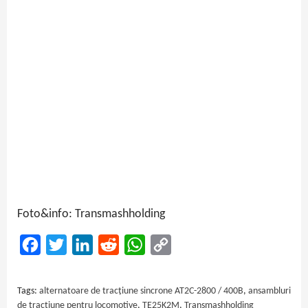
Foto&info: Transmashholding
Facebook
Twitter
LinkedIn
Reddit
WhatsApp
Copy
Link
Tags:
alternatoare de tracțiune sincrone AT2C-2800 / 400B
,
ansambluri
de tracțiune pentru locomotive
,
TE25K2M
,
Transmashholding