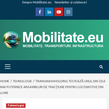
Skip
Despre Mobilitate.eu
Newsletter și colaborari
to
content
Facebook
Linkedin
Youtube
Instagram
Primary
Menu
HOME
TEHNOLOGIE
TRANSMASHHOLDING TESTEAZĂ UNUL DIN CELE
MAI PUTERNICE ANSAMBLURI DE TRACȚIUNE PENTRU LOCOMOTIVE DIN
LUME
Tehnologie