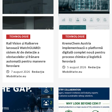
TEHNOLOGIE
TEHNOLOGIE
Rail Vision și Railserve
KremsChem Austria
lansează WatchGUARD:
implementează o platformă
sistem AI de detecție a
digitală complet nouă pentru
obstacolelor și frânare
procese chimice și logistică
automată pentru manevre
feroviară
feroviare
5 august 2026
Redacția
7 august 2026
Redacția
Mobilitate.eu
Mobilitate.eu