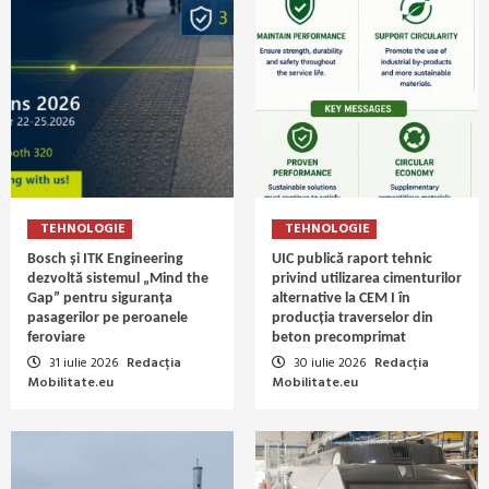
TEHNOLOGIE
TEHNOLOGIE
Bosch și ITK Engineering
UIC publică raport tehnic
dezvoltă sistemul „Mind the
privind utilizarea cimenturilor
Gap” pentru siguranța
alternative la CEM I în
pasagerilor pe peroanele
producția traverselor din
feroviare
beton precomprimat
31 iulie 2026
Redacția
30 iulie 2026
Redacția
Mobilitate.eu
Mobilitate.eu