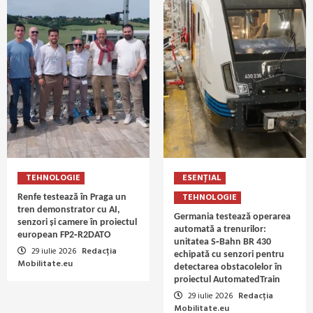
TEHNOLOGIE
ESENȚIAL
TEHNOLOGIE
Renfe testează în Praga un
tren demonstrator cu AI,
Germania testează operarea
senzori și camere în proiectul
automată a trenurilor:
european FP2‑R2DATO
unitatea S‑Bahn BR 430
29 iulie 2026
Redacția
echipată cu senzori pentru
Mobilitate.eu
detectarea obstacolelor în
proiectul AutomatedTrain
29 iulie 2026
Redacția
Mobilitate.eu